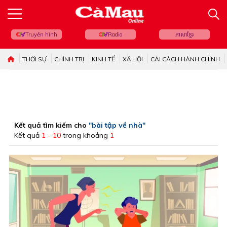
Truyền hình
Radio
ភាសាខ្មែរ
THỜI SỰ
CHÍNH TRỊ
KINH TẾ
XÃ HỘI
CẢI CÁCH HÀNH CHÍNH
Kết quả tìm kiếm cho
"bài tập về nhà"
Kết quả
1 - 10
trong khoảng
1