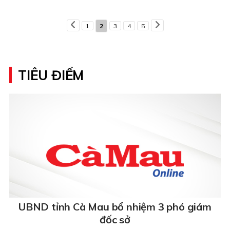
1
2
3
4
5
TIÊU ĐIỂM
UBND tỉnh Cà Mau bổ nhiệm 3 phó giám
đốc sở