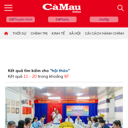
Truyền hình
Radio
ភាសាខ្មែរ
THỜI SỰ
CHÍNH TRỊ
KINH TẾ
XÃ HỘI
CẢI CÁCH HÀNH CHÍNH
Kết quả tìm kiếm cho
"hội thảo"
Kết quả
11 - 20
trong khoảng
87