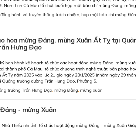
 Nam tỉnh Cà Mau tổ chức buổi họp mặt báo chí mừng Đảng, mừng
,
đồng hành và truyền thông trách nhiệm
,
họp mặt báo chí mừng Đả
o hoa mừng Đảng, mừng Xuân Ất Tỵ tại Quả
Trần Hưng Đạo
 ký ban hành kế hoạch tổ chức các hoạt động mừng Đảng, mừng xuâ
tại thành phố Cà Mau, tổ chức chương trình nghệ thuật, bắn pháo ho
Ất Tỵ năm 2025 vào lúc 21 giờ ngày 28/1/2025 (nhằm ngày 29 thá
ại Quảng trường đường Trần Hưng Đạo, Phường 5.
ng trường Trần Hưng Đạo
,
mừng Đảng
,
mừng xuân
 Đảng - mừng Xuân
), Nhà Thiếu nhi tỉnh tổ chức hoạt động mừng Đảng - mừng Xuân Giá