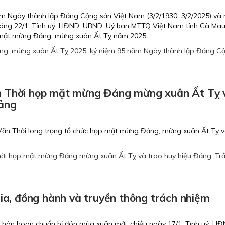
ăm Ngày thành lập Đảng Cộng sản Việt Nam (3/2/1930 3/2/2025) và
áng 22/1, Tỉnh uỷ, HĐND, UBND, Uỷ ban MTTQ Việt Nam tỉnh Cà Mau
p mặt mừng Đảng, mừng xuân Ất Tỵ năm 2025.
ng
,
mừng xuân Ất Tỵ 2025
,
kỷ niệm 95 năm Ngày thành lập Đảng C
 Thời họp mặt mừng Đảng mừng xuân Ất Tỵ 
Đảng
Văn Thời long trọng tổ chức họp mặt mừng Đảng, mừng xuân Ất Tỵ v
hời họp mặt mừng Đảng mừng xuân Ất Tỵ và trao huy hiệu Đảng
,
Tr
hia, đồng hành và truyền thông trách nhiệm
 hân hoan chuẩn bị đón mùa xuân mới, chiều ngày 17/1, Tỉnh uỷ, HĐ