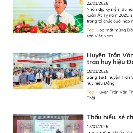
22/01/2025
Nhân dịp kỷ niệm 95 n
xuân Ất Tỵ năm 2025, s
trọng tổ chức buổi họ
Tag:
Họp mặt mừng Đả
sản Việt Nam
Huyện Trần Văn
trao huy hiệu 
18/01/2025
Sáng 18/1, huyện Trần 
huy hiệu Đảng.
Tag:
Huyện Trần Văn T
Thời
Thấu hiểu, sẻ c
17/01/2025
Trong không khí ấm áp,