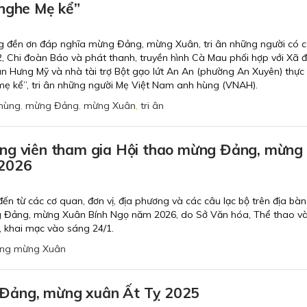
 nghe Mẹ kể”
ng đền ơn đáp nghĩa mừng Đảng, mừng Xuân, tri ân những người có 
2, Chi đoàn Báo và phát thanh, truyền hình Cà Mau phối hợp với Xã 
n Hưng Mỹ và nhà tài trợ Bột gạo lứt An An (phường An Xuyên) thực 
mẹ kể”, tri ân những người Mẹ Việt Nam anh hùng (VNAH).
hùng
,
mừng Đảng
,
mừng Xuân
,
tri ân
ng viên tham gia Hội thao mừng Đảng, mừng
 2026
ến từ các cơ quan, đơn vị, địa phương và các câu lạc bộ trên địa bàn
 Đảng, mừng Xuân Bính Ngọ năm 2026, do Sở Văn hóa, Thể thao v
c, khai mạc vào sáng 24/1.
ng mừng Xuân
Đảng, mừng xuân Ất Tỵ 2025