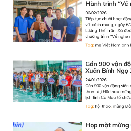
Hành trình “Về
06/02/2026
Tiếp tục chuỗi hoạt độ
với cách mạng, ngày 6/
Lương Thế Trân, Xã đoà
chương trình “Về nghe 
Tag:
mẹ Việt Nam anh 
Gần 900 vận độ
Xuân Bính Ngọ
24/01/2026
Gần 900 vận động viên đ
tham dự Hội thao mừng
lịch tỉnh Cà Mau tổ chứ
Tag:
hội thao
,
mừng Đả
Họp mặt mừng 