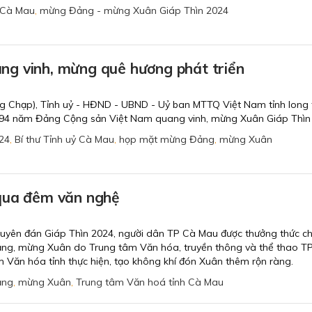
h Cà Mau
,
mừng Đảng - mừng Xuân Giáp Thìn 2024
g vinh, mừng quê hương phát triển
g Chạp), Tỉnh uỷ - HĐND - UBND - Uỷ ban MTTQ Việt Nam tỉnh long 
94 năm Đảng Cộng sản Việt Nam quang vinh, mừng Xuân Giáp Thìn
24
,
Bí thư Tỉnh uỷ Cà Mau
,
họp mặt mừng Đảng
,
mừng Xuân
qua đêm văn nghệ
uyên đán Giáp Thìn 2024, người dân TP Cà Mau được thưởng thức c
ảng, mừng Xuân do Trung tâm Văn hóa, truyền thông và thể thao T
 Văn hóa tỉnh thực hiện, tạo không khí đón Xuân thêm rộn ràng.
ảng
,
mừng Xuân
,
Trung tâm Văn hoá tỉnh Cà Mau