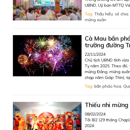
UBND, Uỷ ban MTTQ Việt
Tag:
Thấu hiểu
,
sẻ chia
mừng xuân
Cà Mau bắn phá
trường đường 
22/11/2024
Chủ tịch UBND tỉnh vừa
Tỵ năm 2025. Theo đó, 
mừng Đảng, mừng xuân 
chạp năm Giáp Thìn), t
Tag:
bắn pháo hoa
,
Quả
Thiếu nhi mừng
08/02/2024
Tối 8/2 (29 tháng Chạp
2024.