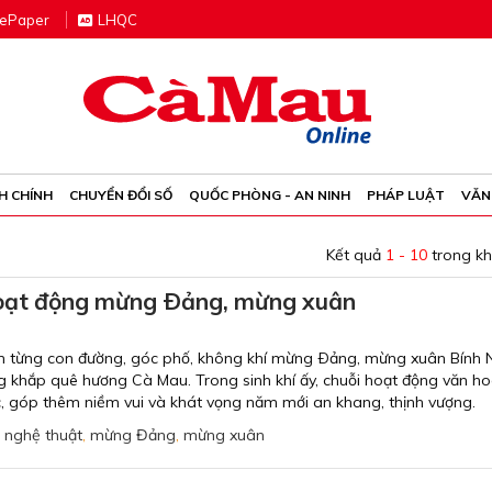
e
P
aper
LHQC
H CHÍNH
CHUYỂN ĐỔI SỐ
QUỐC PHÒNG - AN NINH
PHÁP LUẬT
VĂN
Kết quả
1 - 10
trong k
hoạt động mừng Ðảng, mừng xuân
rên từng con đường, góc phố, không khí mừng Ðảng, mừng xuân Bính
 khắp quê hương Cà Mau. Trong sinh khí ấy, chuỗi hoạt động văn ho
c, góp thêm niềm vui và khát vọng năm mới an khang, thịnh vượng.
,
nghệ thuật
,
mừng Đảng
,
mừng xuân