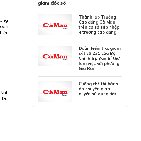
giám đốc sở
Thành lập Trường
công
Cao đẳng Cà Mau
đoàn
trên cơ sở sáp nhập
4 trường cao đẳng
hiện
Đoàn kiểm tra, giám
sát số 231 của Bộ
Chính trị, Ban Bí thư
làm việc với phường
Giá Rai
Cưỡng chế thi hành
án chuyển giao
 tỉnh
quyền sử dụng đất
à Du