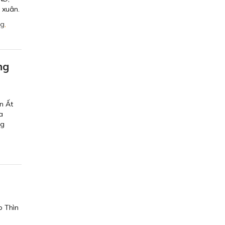
 xuân.
ng
,
ng
n Ất
a
ng
p Thìn