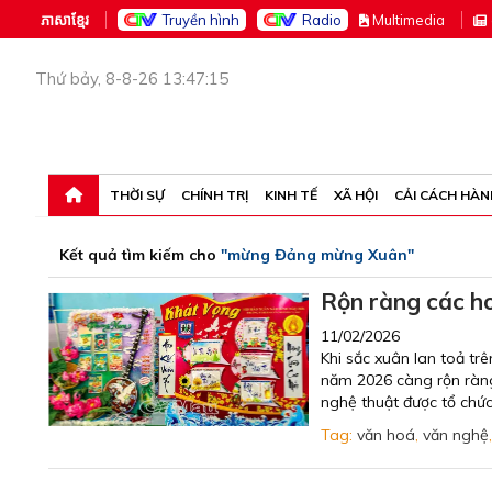
ភាសាខ្មែរ
Truyền hình
Radio
M
ultimedia
Thứ bảy, 8-8-26 13:47:15
THỜI SỰ
CHÍNH TRỊ
KINH TẾ
XÃ HỘI
CẢI CÁCH HÀN
Kết quả tìm kiếm cho
"mừng Đảng mừng Xuân"
Rộn ràng các 
11/02/2026
Khi sắc xuân lan toả t
năm 2026 càng rộn ràng
nghệ thuật được tổ chứ
Tag:
văn hoá
,
văn nghệ