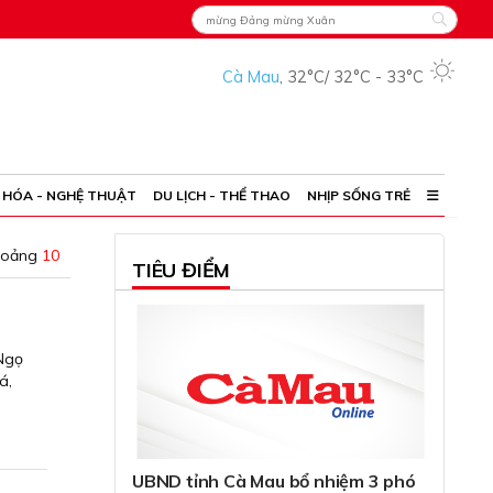
Cà Mau
,
32°C
/
32°C
-
33°C
 HÓA - NGHỆ THUẬT
DU LỊCH - THỂ THAO
NHỊP SỐNG TRẺ
hoảng
10
TIÊU ĐIỂM
 Ngọ
á,
UBND tỉnh Cà Mau bổ nhiệm 3 phó