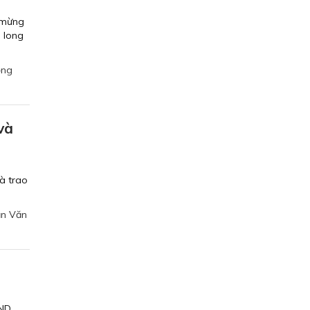
 mừng
 long
ộng
và
à trao
ần Văn
ND,