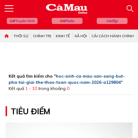
Truyền hình
Radio
ភាសាខ្មែរ
THỜI SỰ
CHÍNH TRỊ
KINH TẾ
XÃ HỘI
CẢI CÁCH HÀNH CHÍNH
Kết quả tìm kiếm cho
"hoc-sinh-ca-mau-san-sang-but-
pha-tai-giai-the-thao-toan-quoc-nam-2026-a129804"
Kết quả
1 - 10
trong khoảng
0
TIÊU ĐIỂM