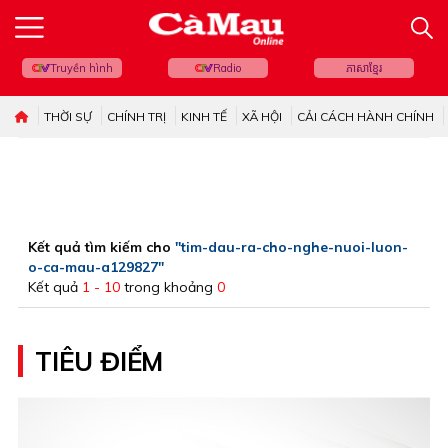
Truyền hình
Radio
ភាសាខ្មែរ
THỜI SỰ
CHÍNH TRỊ
KINH TẾ
XÃ HỘI
CẢI CÁCH HÀNH CHÍNH
Kết quả tìm kiếm cho
"tim-dau-ra-cho-nghe-nuoi-luon-
o-ca-mau-a129827"
Kết quả
1 - 10
trong khoảng
0
TIÊU ĐIỂM