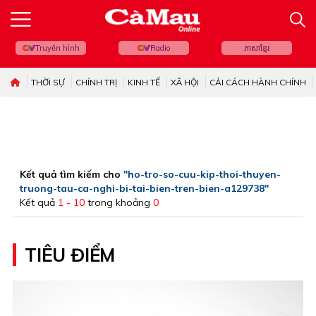
Truyền hình
Radio
ភាសាខ្មែរ
THỜI SỰ
CHÍNH TRỊ
KINH TẾ
XÃ HỘI
CẢI CÁCH HÀNH CHÍNH
Kết quả tìm kiếm cho
"ho-tro-so-cuu-kip-thoi-thuyen-
truong-tau-ca-nghi-bi-tai-bien-tren-bien-a129738"
Kết quả
1 - 10
trong khoảng
0
TIÊU ĐIỂM