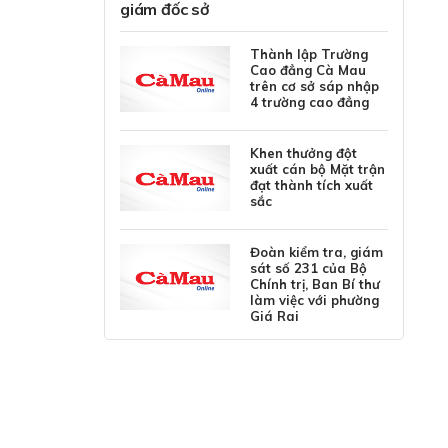
giám đốc sở
Thành lập Trường
Cao đẳng Cà Mau
trên cơ sở sáp nhập
4 trường cao đẳng
Khen thưởng đột
xuất cán bộ Mặt trận
đạt thành tích xuất
sắc
Đoàn kiểm tra, giám
sát số 231 của Bộ
Chính trị, Ban Bí thư
làm việc với phường
Giá Rai