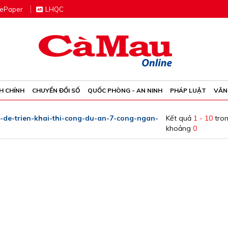
e
P
aper
LHQC
H CHÍNH
CHUYỂN ĐỔI SỐ
QUỐC PHÒNG - AN NINH
PHÁP LUẬT
VĂN
de-trien-khai-thi-cong-du-an-7-cong-ngan-
Kết quả
1 - 10
tro
khoảng
0