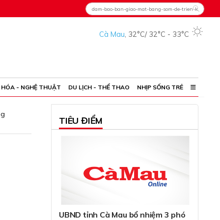
Cà Mau
,
32°C
/
32°C
-
33°C
 HÓA - NGHỆ THUẬT
DU LỊCH - THỂ THAO
NHỊP SỐNG TRẺ
ng
TIÊU ĐIỂM
UBND tỉnh Cà Mau bổ nhiệm 3 phó