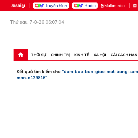
ភាសាខ្មែរ
Truyền hình
Radio
M
ultimedia
Thứ sáu, 7-8-26 06:07:04
THỜI SỰ
CHÍNH TRỊ
KINH TẾ
XÃ HỘI
CẢI CÁCH HÀN
Kết quả tìm kiếm cho
"dam-bao-ban-giao-mat-bang-som-
man-a129816"