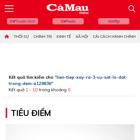
Truyền hình
Radio
ភាសាខ្មែរ
THỜI SỰ
CHÍNH TRỊ
KINH TẾ
XÃ HỘI
CẢI CÁCH HÀNH CHÍNH
Kết quả tìm kiếm cho
"lien-tiep-xay-ra-3-vu-sat-lo-dat-
trong-dem-a129836"
Kết quả
1 - 10
trong khoảng
0
TIÊU ĐIỂM