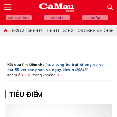
Truyền hình
Radio
ភាសាខ្មែរ
THỜI SỰ
CHÍNH TRỊ
KINH TẾ
XÃ HỘI
CẢI CÁCH HÀNH CHÍNH
Kết quả tìm kiếm cho
"cuu-song-be-trai-bi-ong-vo-ve-
dot-55-vet-soc-phan-ve-nguy-kich-a129848"
Kết quả
1 - 10
trong khoảng
0
TIÊU ĐIỂM