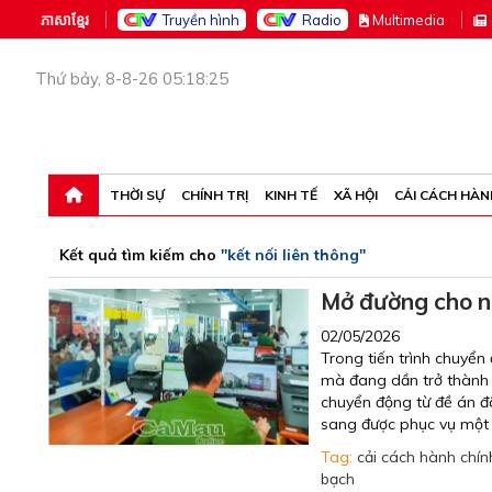
ភាសាខ្មែរ
Truyền hình
Radio
M
ultimedia
Thứ bảy, 8-8-26 05:18:25
THỜI SỰ
CHÍNH TRỊ
KINH TẾ
XÃ HỘI
CẢI CÁCH HÀN
Kết quả tìm kiếm cho
"kết nối liên thông"
Mở đường cho n
02/05/2026
Trong tiến trình chuyển
mà đang dần trở thành 
chuyển động từ đề án đã
sang được phục vụ một 
Tag:
cải cách hành chín
bạch