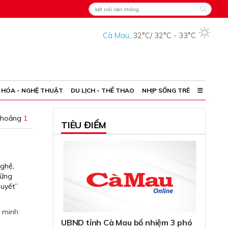
Cà Mau
,
32°C
/
32°C
-
33°C
 HÓA - NGHỆ THUẬT
DU LỊCH - THỂ THAO
NHỊP SỐNG TRẺ
khoảng
1
TIÊU ĐIỂM
nghệ,
hững
quyết”
h minh
UBND tỉnh Cà Mau bổ nhiệm 3 phó