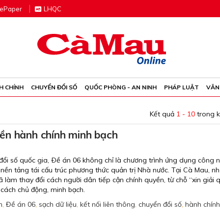
e
P
aper
LHQC
H CHÍNH
CHUYỂN ĐỔI SỐ
QUỐC PHÒNG - AN NINH
PHÁP LUẬT
VĂN
Kết quả
1 - 10
trong 
ền hành chính minh bạch
 đổi số quốc gia, Ðề án 06 không chỉ là chương trình ứng dụng công 
nền tảng tái cấu trúc phương thức quản trị Nhà nước. Tại Cà Mau, n
 làm thay đổi cách người dân tiếp cận chính quyền, từ chỗ “xin giải 
cách chủ động, minh bạch.
h
,
Đề án 06
,
sạch dữ liệu
,
kết nối liên thông
,
chuyển đổi số
,
hành chín