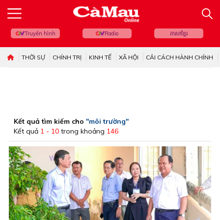
Truyền hình
Radio
ភាសាខ្មែរ
THỜI SỰ
CHÍNH TRỊ
KINH TẾ
XÃ HỘI
CẢI CÁCH HÀNH CHÍNH
Kết quả tìm kiếm cho
"môi trường"
Kết quả
1 - 10
trong khoảng
146