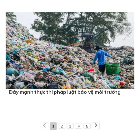
Ðẩy mạnh thực thi pháp luật bảo vệ môi trường
1
2
3
4
5