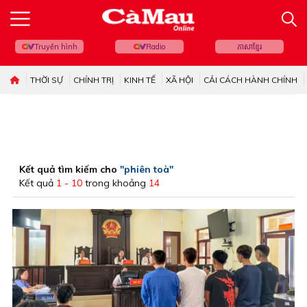
Truyền hình
Radio
ភាសាខ្មែរ
THỜI SỰ
CHÍNH TRỊ
KINH TẾ
XÃ HỘI
CẢI CÁCH HÀNH CHÍNH
Kết quả tìm kiếm cho
"phiên toà"
Kết quả
1 - 10
trong khoảng
14