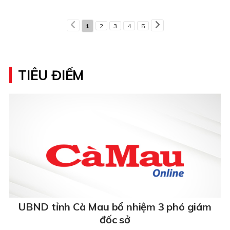
1
2
3
4
5
TIÊU ĐIỂM
UBND tỉnh Cà Mau bổ nhiệm 3 phó giám
đốc sở