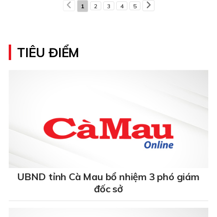
1
2
3
4
5
TIÊU ĐIỂM
UBND tỉnh Cà Mau bổ nhiệm 3 phó giám
đốc sở