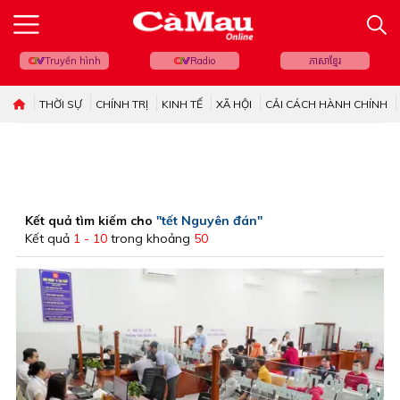
Truyền hình
Radio
ភាសាខ្មែរ
THỜI SỰ
CHÍNH TRỊ
KINH TẾ
XÃ HỘI
CẢI CÁCH HÀNH CHÍNH
Kết quả tìm kiếm cho
"tết Nguyên đán"
Kết quả
1 - 10
trong khoảng
50