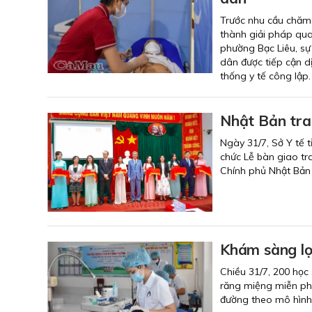
Trước nhu cầu chăm 
thành giải pháp qu
phường Bạc Liêu, sự
dân được tiếp cận dị
thống y tế công lập.
Nhật Bản trao
Ngày 31/7, Sở Y tế 
chức Lễ bàn giao tra
Chính phủ Nhật Bản
Khám sàng lọ
Chiều 31/7, 200 học
răng miệng miễn phí
đường theo mô hình 