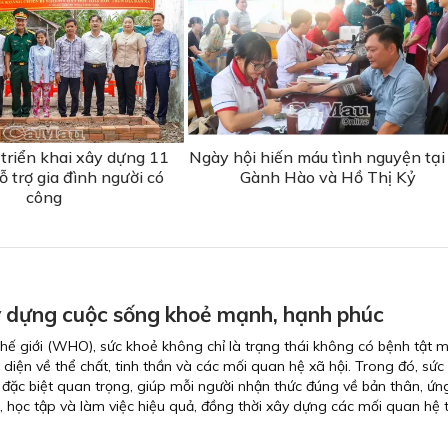
triển khai xây dựng 11
Ngày hội hiến máu tình nguyện tại
 trợ gia đình người có
Gành Hào và Hồ Thị Kỷ
công
 dựng cuộc sống khoẻ mạnh, hạnh phúc
hế giới (WHO), sức khoẻ không chỉ là trạng thái không có bệnh tật 
 diện về thể chất, tinh thần và các mối quan hệ xã hội. Trong đó, sức
ò đặc biệt quan trọng, giúp mỗi người nhận thức đúng về bản thân, ứ
, học tập và làm việc hiệu quả, đồng thời xây dựng các mối quan hệ t