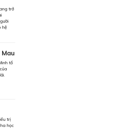
ang trở
i
người
o hệ
à Mau
Minh tổ
 của
ải.
ều trị
Nha học