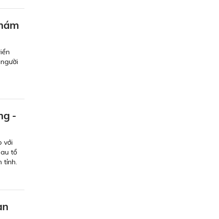
khám
riển
 người
ng -
 với
au tổ
 tỉnh.
àn