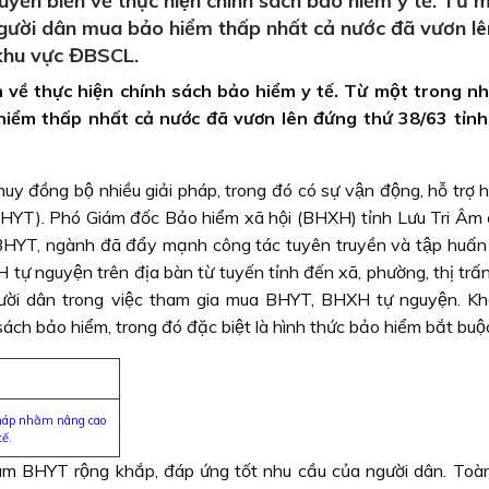
ển biến về thực hiện chính sách bảo hiểm y tế. Từ m
người dân mua bảo hiểm thấp nhất cả nước đã vươn l
3 khu vực ĐBSCL.
 về thực hiện chính sách bảo hiểm y tế. Từ một trong nh
iểm thấp nhất cả nước đã vươn lên đứng thứ 38/63 tỉnh
uy đồng bộ nhiều giải pháp, trong đó có sự vận động, hỗ trợ 
́ (BHYT). Phó Giám đốc Bảo hiểm xã hội (BHXH) tỉnh Lưu Tri Âm 
 BHYT, ngành đã đẩy mạnh công tác tuyên truyền và tập huấn
ự nguyện trên địa bàn từ tuyến tỉnh đến xã, phường, thị trấn
 người dân trong việc tham gia mua BHYT, BHXH tự nguyện. K
ch bảo hiểm, trong đó đặc biệt là hình thức bảo hiểm bắt buộ
 pháp nhằm nâng cao
ế.
́m BHYT rộng khắp, đáp ứng tốt nhu cầu của người dân. Toà