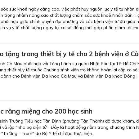
sóc sức khoẻ ngày càng cao, việc phát huy nguồn lực y tế tư nhân đ
an trọng nhằm nâng cao chất lượng chăm sóc sức khoẻ Nhân dân. Tạ
 phối hợp giữa chính quyền địa phương và các bệnh viện tư đã giúp 
ch vụ y tế chất lượng ngay tại cơ sở, đồng thời góp phần giảm tải ch
 tặng trang thiết bị y tế cho 2 bệnh viện ở C
tỉnh Cà Mau phối hợp với Tổng Lãnh sự quán Nhật Bản tại TP Hồ Chí 
ng thiết bị y tế thuộc Chương trình viện trợ không hoàn lại cấp cơ sở
 dành cho Bệnh viện Đa khoa Cà Mau và Bệnh viện Đa khoa Đông H
c răng miệng cho 200 học sinh
 sinh Trường Tiểu học Tân Định (phường Tân Thành) đã được khám, đi
 và lập "nha bạ điện tử". Đây là hoạt động nằm trong chương trình 
"Trường - Trạm" do Bộ Y tế chỉ đạo thực hiện.