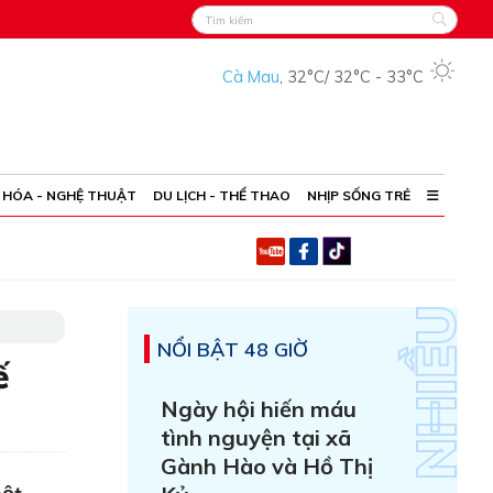
Cà Mau
,
32°C
/
32°C
-
33°C
 HÓA - NGHỆ THUẬT
DU LỊCH - THỂ THAO
NHỊP SỐNG TRẺ
NỔI BẬT 48 GIỜ
ế
Ngày hội hiến máu
tình nguyện tại xã
Gành Hào và Hồ Thị