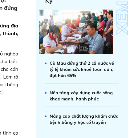
ột
Kỷ
ên đứng
ững địa
, thành;
hộ nghèo
cho biết:
Cà Mau đứng thứ 2 cả nước về
 cho cán
tỷ lệ khám sức khoẻ toàn dân,
đạt hơn 65%
. Làm rõ
hai thông
c”.
Nền tảng xây dựng cuộc sống
khoẻ mạnh, hạnh phúc
Nâng cao chất lượng khám chữa
bệnh bằng y học cổ truyền
n tỉnh có