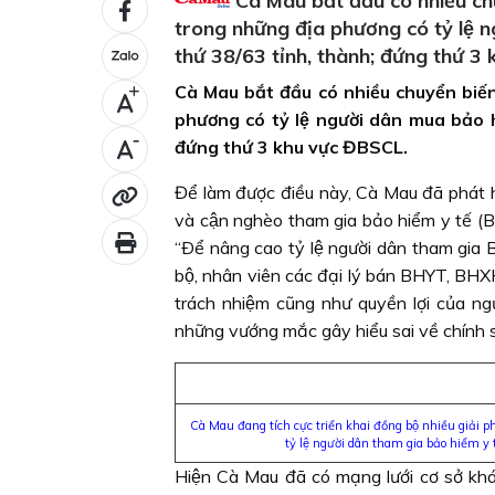
Cà Mau bắt đầu có nhiều chuy
trong những địa phương có tỷ lệ 
thứ 38/63 tỉnh, thành; đứng thứ 
Cà Mau bắt đầu có nhiều chuyển biến
+
phương có tỷ lệ người dân mua bảo h
-
đứng thứ 3 khu vực ĐBSCL.
Để làm được điều này, Cà Mau đã phát h
và cận nghèo tham gia bảo hiểm y tê
“Ðể nâng cao tỷ lệ người dân tham gia
bộ, nhân viên các đại lý bán BHYT, BHXH t
trách nhiệm cũng như quyền lợi của
những vướng mắc gây hiểu sai về chính sá
Cà Mau đang tích cực triển khai đồng bộ nhiều giải
tỷ lệ người dân tham gia bảo hiểm y t
Hiện Cà Mau đã có mạng lưới cơ sở kha