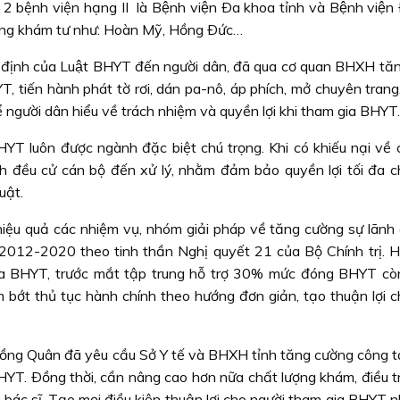
 bệnh viện hạng II là Bệnh viện Ða khoa tỉnh và Bệnh việ
hòng khám tư như: Hoàn Mỹ, Hồng Ðức…
 quy định của Luật BHYT đến người dân, đã qua cơ quan BHXH t
T, tiến hành phát tờ rơi, dán pa-nô, áp phích, mở chuyên tran
 người dân hiểu về trách nhiệm và quyền lợi khi tham gia BHYT.
HYT luôn được ngành đặc biệt chú trọng. Khi có khiếu nại về 
nh đều cử cán bộ đến xử lý, nhằm đảm bảo quyền lợi tối đa c
uật.
hai hiệu quả các nhiệm vụ, nhóm giải pháp về tăng cường sự lãn
2012-2020 theo tinh thần Nghị quyết 21 của Bộ Chính trị. 
ia BHYT, trước mắt tập trung hỗ trợ 30% mức đóng BHYT còn
m bớt thủ tục hành chính theo hướng đơn giản, tạo thuận lợi c
 Hồng Quân đã yêu cầu Sở Y tế và BHXH tỉnh tăng cường công t
HYT. Ðồng thời, cần nâng cao hơn nữa chất lượng khám, điều tr
, bác sĩ. Tạo mọi điều kiện thuận lợi cho người tham gia BHYT