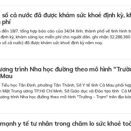
số cả nước đã được khám sức khoẻ định kỳ, 
 phí
nh đến 18/7, tổng hợp báo cáo của 34/34 tỉnh, thành phố về tình hình t
định kỳ, khám sàng lọc miễn phí cho người dân, ghi nhận 32.286.360
 số cả nước) đã được khám sức khoẻ định kỳ năm nay.
hương trình Nha học đường theo mô hình "Trườ
 Mau
g Tiểu học Tân Định, phường Tân Thành, Sở Y tế tỉnh Cà Mau phối hợp
 Mặt Trung ương TP.Hồ Chí Minh, Sở Giáo dục và Đào tạo tỉnh Cà M
Chương trình Nha học đường theo mô hình "Trường - Trạm" trên địa bàn
 mạnh y tế tư nhân trong chăm lo sức khoẻ to