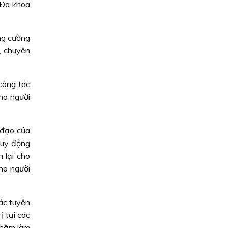
n Ða khoa
ăng cường
g, chuyên
công tác
ho người
h đạo của
Huy động
 lại cho
ho người
ác tuyên
ị tại các
 nhằm làm