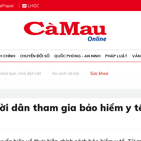
e
P
aper
LHQC
H CHÍNH
CHUYỂN ĐỔI SỐ
QUỐC PHÒNG - AN NINH
PHÁP LUẬT
VĂN
nhà tạm, nhà dột nát
An sinh xã hội
Sức khoẻ
ời dân tham gia bảo hiểm y t