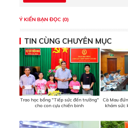
Ý KIẾN BẠN ĐỌC (0)
TIN CÙNG CHUYÊN MỤC
Trao học bổng "Tiếp sức đến trường"
Cà Mau đứng
cho con cựu chiến binh
khám sức k