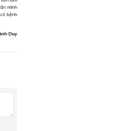
hần mình
i có bệnh
hánh Duy