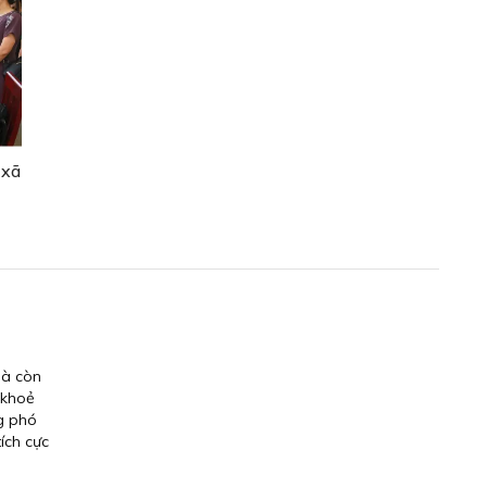
 xã
mà còn
 khoẻ
ng phó
ích cực