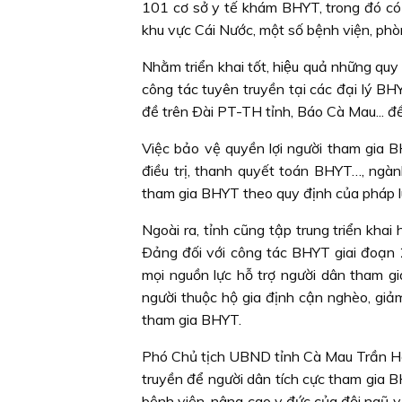
101 cơ sở y tế khám BHYT, trong đó có 2
khu vực Cái Nước, một số bệnh viện, p
Nhằm triển khai tốt, hiệu quả những
công tác tuyên truyền tại các đại lý BHY
đề trên Ðài PT-TH tỉnh, Báo Cà Mau... để
Việc bảo vệ quyền lợi người tham gia B
điều trị, thanh quyết toán BHYT…, ngà
tham gia BHYT theo quy định của pháp l
Ngoài ra, tỉnh cũng tập trung triển k
Ðảng đối với công tác BHYT giai đoạn 
mọi nguồn lực hỗ trợ người dân tham g
người thuộc hộ gia định cận nghèo, giả
tham gia BHYT.
Phó Chủ tịch UBND tỉnh Cà Mau Trần
truyền để người dân tích cực tham gia B
bệnh viện, nâng cao y đức của đội ngũ y