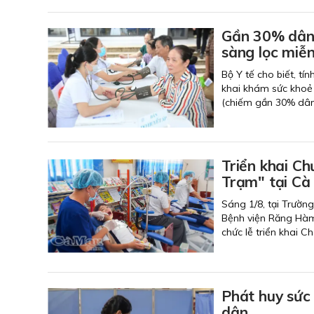
Gần 30% dân 
sàng lọc miễn
Bộ Y tế cho biết, tí
khai khám sức khoẻ 
(chiếm gần 30% dân
Triển khai C
Trạm" tại Cà
Sáng 1/8, tại Trườn
Bệnh viện Răng Hàm
chức lễ triển khai 
Phát huy sức
dân