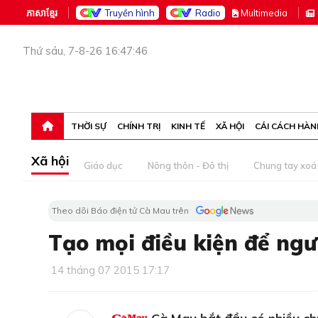
ភាសាខ្មែរ
Truyền hình
Radio
M
ultimedia
Thứ sáu, 7-8-26 16:47:46
THỜI SỰ
CHÍNH TRỊ
KINH TẾ
XÃ HỘI
CẢI CÁCH HÀN
Xã hội
Giáo dục
Nông thôn - Đô thị
Chung tay xoá 
Theo dõi Báo điện tử Cà Mau trên
Tạo mọi điều kiện để ngư
14 tháng 07 2015 17:17