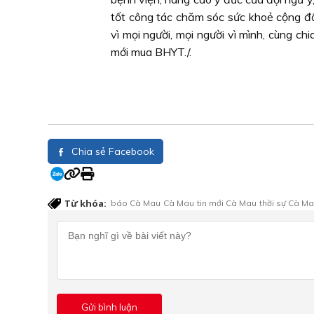
tốt công tác chăm sóc sức khoẻ cộng đồ
vì mọi người, mọi người vì mình, cùng ch
mới mua BHYT./.
Chia sẻ Facebook
Từ khóa:
báo Cà Mau
Cà Mau
tin mới Cà Mau
thời sự Cà M