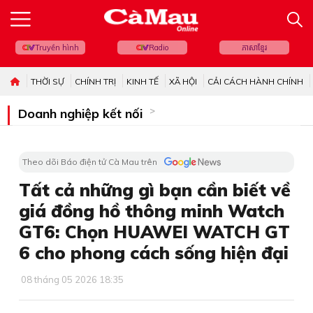
Truyền hình
Radio
ភាសាខ្មែរ
THỜI SỰ
CHÍNH TRỊ
KINH TẾ
XÃ HỘI
CẢI CÁCH HÀNH CHÍNH
Doanh nghiệp kết nối
Theo dõi Báo điện tử Cà Mau trên
Tất cả những gì bạn cần biết về
giá đồng hồ thông minh Watch
GT6: Chọn HUAWEI WATCH GT
6 cho phong cách sống hiện đại
08 tháng 05 2026 18:35