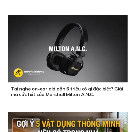
Tai nghe on-ear giá gần 6 triệu có gì đặc biệt? Giải
mã sức hút của Marshall Milton A.N.C.