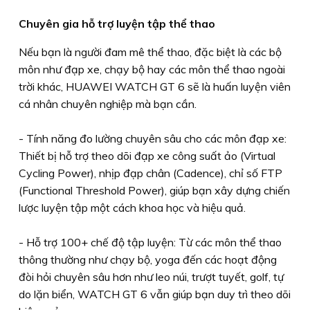
Chuyên gia hỗ trợ luyện tập thể thao
Nếu bạn là người đam mê thể thao, đặc biệt là các bộ
môn như đạp xe, chạy bộ hay các môn thể thao ngoài
trời khác, HUAWEI WATCH GT 6 sẽ là huấn luyện viên
cá nhân chuyên nghiệp mà bạn cần.
- Tính năng đo lường chuyên sâu cho các môn đạp xe:
Thiết bị hỗ trợ theo dõi đạp xe công suất ảo (Virtual
Cycling Power), nhịp đạp chân (Cadence), chỉ số FTP
(Functional Threshold Power), giúp bạn xây dựng chiến
lược luyện tập một cách khoa học và hiệu quả.
- Hỗ trợ 100+ chế độ tập luyện: Từ các môn thể thao
thông thường như chạy bộ, yoga đến các hoạt động
đòi hỏi chuyên sâu hơn như leo núi, trượt tuyết, golf, tự
do lặn biển, WATCH GT 6 vẫn giúp bạn duy trì theo dõi