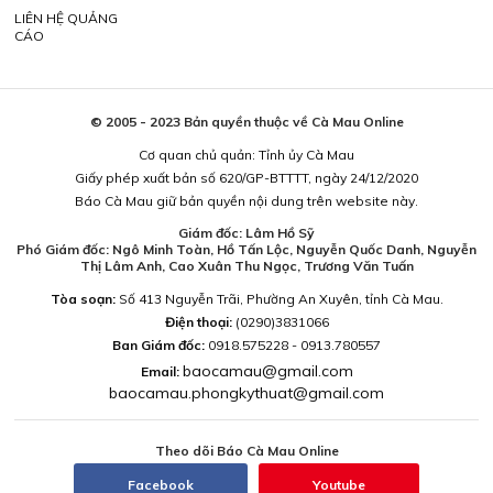
LIÊN HỆ QUẢNG
CÁO
© 2005 - 2023 Bản quyền thuộc về Cà Mau Online
Cơ quan chủ quản: Tỉnh ủy Cà Mau
Giấy phép xuất bản số 620/GP-BTTTT, ngày 24/12/2020
Báo Cà Mau giữ bản quyền nội dung trên website này.
Giám đốc: Lâm Hồ Sỹ
Phó Giám đốc: Ngô Minh Toàn, Hồ Tấn Lộc, Nguyễn Quốc Danh, Nguyễn
Thị Lâm Anh, Cao Xuân Thu Ngọc, Trương Văn Tuấn
Tòa soạn:
Số 413 Nguyễn Trãi, Phường An Xuyên, tỉnh Cà Mau.
Điện thoại:
(0290)3831066
Ban Giám đốc:
0918.575228 - 0913.780557
baocamau@gmail.com
Email:
baocamau.phongkythuat@gmail.com
Theo dõi Báo Cà Mau Online
Facebook
Youtube