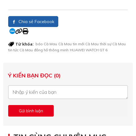
Chia sẻ Facebook
Từ khóa:
báo Cà Mau
Cà Mau
tin mới Cà Mau
thời sự Cà Mau
tin tức Cà Mau
đồng hồ thông minh
HUAWEI WATCH GT 6
Ý KIẾN BẠN ĐỌC (0)