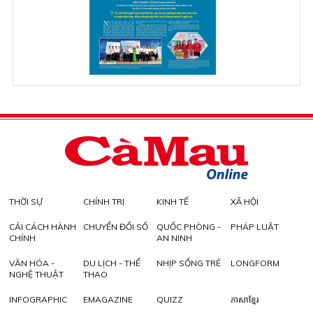
THỜI SỰ
CHÍNH TRỊ
KINH TẾ
XÃ HỘI
CẢI CÁCH HÀNH
CHUYỂN ĐỔI SỐ
QUỐC PHÒNG -
PHÁP LUẬT
CHÍNH
AN NINH
VĂN HÓA -
DU LỊCH - THỂ
NHỊP SỐNG TRẺ
LONGFORM
NGHỆ THUẬT
THAO
INFOGRAPHIC
EMAGAZINE
QUIZZ
ភាសាខ្មែរ