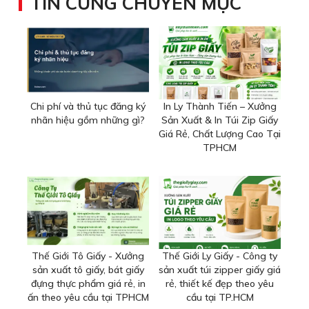
TIN CÙNG CHUYÊN MỤC
Chi phí và thủ tục đăng ký
In Ly Thành Tiến – Xưởng
nhãn hiệu gồm những gì?
Sản Xuất & In Túi Zip Giấy
Giá Rẻ, Chất Lượng Cao Tại
TPHCM
Thế Giới Tô Giấy - Xưởng
Thế Giới Ly Giấy - Công ty
sản xuất tô giấy, bát giấy
sản xuất túi zipper giấy giá
đựng thực phẩm giá rẻ, in
rẻ, thiết kế đẹp theo yêu
ấn theo yêu cầu tại TPHCM
cầu tại TP.HCM