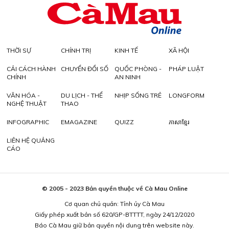
THỜI SỰ
CHÍNH TRỊ
KINH TẾ
XÃ HỘI
CẢI CÁCH HÀNH
CHUYỂN ĐỔI SỐ
QUỐC PHÒNG -
PHÁP LUẬT
CHÍNH
AN NINH
VĂN HÓA -
DU LỊCH - THỂ
NHỊP SỐNG TRẺ
LONGFORM
NGHỆ THUẬT
THAO
INFOGRAPHIC
EMAGAZINE
QUIZZ
ភាសាខ្មែរ
LIÊN HỆ QUẢNG
CÁO
© 2005 - 2023 Bản quyền thuộc về Cà Mau Online
Cơ quan chủ quản: Tỉnh ủy Cà Mau
Giấy phép xuất bản số 620/GP-BTTTT, ngày 24/12/2020
Báo Cà Mau giữ bản quyền nội dung trên website này.