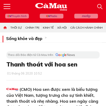
Truyền hình
Radio
ភាសាខ្មែរ
THỜI SỰ
CHÍNH TRỊ
KINH TẾ
XÃ HỘI
CẢI CÁCH HÀNH CHÍNH
Sống khỏe và đẹp
Theo dõi Báo điện tử Cà Mau trên
Thanh thoát với hoa sen
01 tháng 06 2020 10:52
(CMO) Hoa sen được xem là biểu tượng
của Việt Nam, tượng trưng cho sự tinh khiết,
thanh thoát và nhẹ nhàng. Hoa sen ngày càng