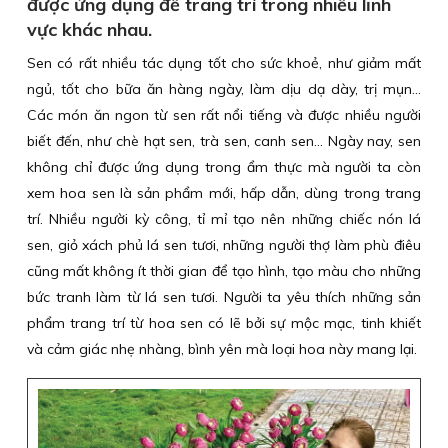
được ứng dụng để trang trí trong nhiều lĩnh
vực khác nhau.
Sen có rất nhiều tác dụng tốt cho sức khoẻ, như giảm mất
ngủ, tốt cho bữa ăn hàng ngày, làm dịu dạ dày, trị mụn…
Các món ăn ngon từ sen rất nổi tiếng và được nhiều người
biết đến, như chè hạt sen, trà sen, canh sen… Ngày nay, sen
không chỉ được ứng dụng trong ẩm thực mà người ta còn
xem hoa sen là sản phẩm mới, hấp dẫn, dùng trong trang
trí. Nhiều người kỳ công, tỉ mỉ tạo nên những chiếc nón lá
sen, giỏ xách phủ lá sen tươi, những người thợ làm phù điêu
cũng mất không ít thời gian để tạo hình, tạo màu cho những
bức tranh làm từ lá sen tươi. Người ta yêu thích những sản
phẩm trang trí từ hoa sen có lẽ bởi sự mộc mạc, tinh khiết
và cảm giác nhẹ nhàng, bình yên mà loại hoa này mang lại.