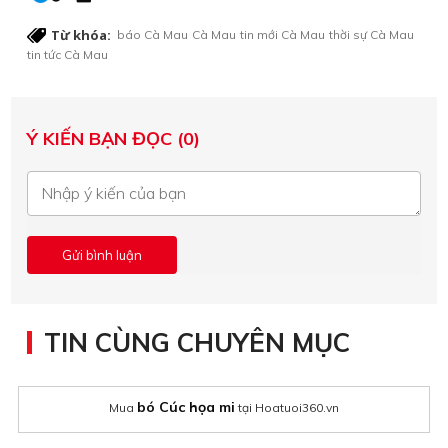
Từ khóa:
báo Cà Mau
Cà Mau
tin mới Cà Mau
thời sự Cà Mau
tin tức Cà Mau
Ý KIẾN BẠN ĐỌC (0)
TIN CÙNG CHUYÊN MỤC
bó Cúc họa mi
Mua
tại Hoatuoi360.vn