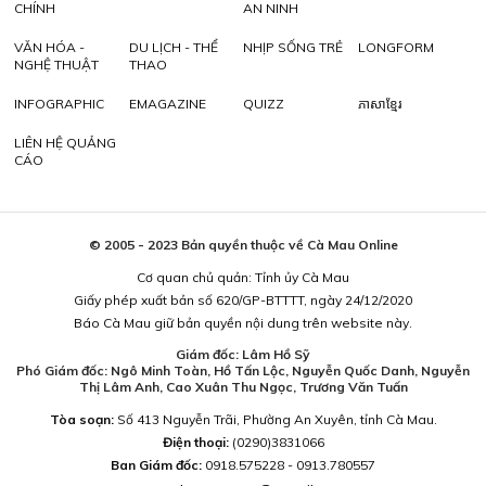
CHÍNH
AN NINH
VĂN HÓA -
DU LỊCH - THỂ
NHỊP SỐNG TRẺ
LONGFORM
NGHỆ THUẬT
THAO
INFOGRAPHIC
EMAGAZINE
QUIZZ
ភាសាខ្មែរ
LIÊN HỆ QUẢNG
CÁO
© 2005 - 2023 Bản quyền thuộc về Cà Mau Online
Cơ quan chủ quản: Tỉnh ủy Cà Mau
Giấy phép xuất bản số 620/GP-BTTTT, ngày 24/12/2020
Báo Cà Mau giữ bản quyền nội dung trên website này.
Giám đốc: Lâm Hồ Sỹ
Phó Giám đốc: Ngô Minh Toàn, Hồ Tấn Lộc, Nguyễn Quốc Danh, Nguyễn
Thị Lâm Anh, Cao Xuân Thu Ngọc, Trương Văn Tuấn
Tòa soạn:
Số 413 Nguyễn Trãi, Phường An Xuyên, tỉnh Cà Mau.
Điện thoại:
(0290)3831066
Ban Giám đốc:
0918.575228 - 0913.780557