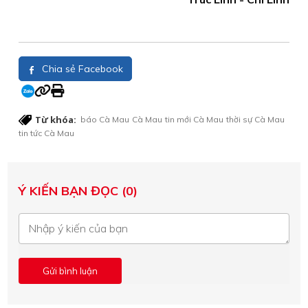
Chia sẻ Facebook
Từ khóa:
báo Cà Mau
Cà Mau
tin mới Cà Mau
thời sự Cà Mau
tin tức Cà Mau
Ý KIẾN BẠN ĐỌC (0)