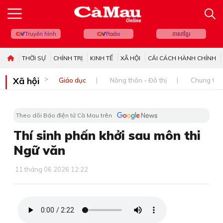
Truyền hình
Radio
ភាសាខ្មែរ
THỜI SỰ
CHÍNH TRỊ
KINH TẾ
XÃ HỘI
CẢI CÁCH HÀNH CHÍNH
Xã hội
Giáo dục
Nông thôn - Đô thị
Chung tay 
Theo dõi Báo điện tử Cà Mau trên
Thí sinh phấn khởi sau môn thi
Ngữ văn
11 tháng 06 2026 12:22