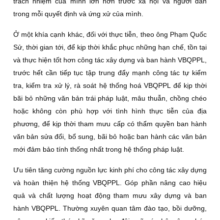
trách nhiệm của mình lớn hơn trước xã hội và người dân
trong mỗi quyết định và ứng xử của mình.
Ở một khía cạnh khác, đối với thực tiễn, theo ông Phạm Quốc
Sử, thời gian tới, để kịp thời khắc phục những hạn chế, tồn tại
và thực hiện tốt hơn công tác xây dựng và ban hành VBQPPL,
trước hết cần tiếp tục tập trung đẩy mạnh công tác tự kiểm
tra, kiểm tra xử lý, rà soát hệ thống hoá VBQPPL để kịp thời
bãi bỏ những văn bản trái pháp luật, mâu thuẫn, chồng chéo
hoặc không còn phù hợp với tình hình thực tiễn của địa
phương, để kịp thời tham mưu cấp có thẩm quyền ban hành
văn bản sửa đổi, bổ sung, bãi bỏ hoặc ban hành các văn bản
mới đảm bảo tính thống nhất trong hệ thống pháp luật.
Ưu tiên tăng cường nguồn lực kinh phí cho công tác xây dựng
và hoàn thiện hệ thống VBQPPL. Góp phần nâng cao hiệu
quả và chất lượng hoạt động tham mưu xây dựng và ban
hành VBQPPL. Thường xuyên quan tâm đào tạo, bồi dưỡng,