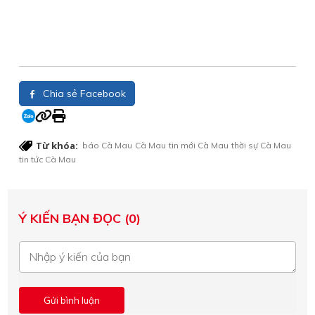
Chia sẻ Facebook
Từ khóa:
báo Cà Mau
Cà Mau
tin mới Cà Mau
thời sự Cà Mau
tin tức Cà Mau
Ý KIẾN BẠN ĐỌC (0)