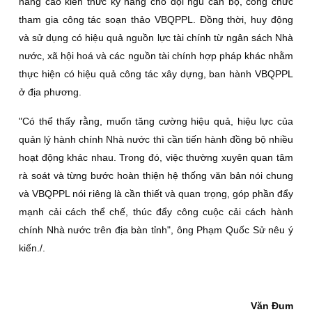
nâng cao kiến thức kỹ năng cho đội ngũ cán bộ, công chức
tham gia công tác soạn thảo VBQPPL. Ðồng thời, huy động
và sử dụng có hiệu quả nguồn lực tài chính từ ngân sách Nhà
nước, xã hội hoá và các nguồn tài chính hợp pháp khác nhằm
thực hiện có hiệu quả công tác xây dựng, ban hành VBQPPL
ở địa phương.
"Có thể thấy rằng, muốn tăng cường hiệu quả, hiệu lực của
quản lý hành chính Nhà nước thì cần tiến hành đồng bộ nhiều
hoạt động khác nhau. Trong đó, việc thường xuyên quan tâm
rà soát và từng bước hoàn thiện hệ thống văn bản nói chung
và VBQPPL nói riêng là cần thiết và quan trọng, góp phần đẩy
mạnh cải cách thể chế, thúc đẩy công cuộc cải cách hành
chính Nhà nước trên địa bàn tỉnh", ông Phạm Quốc Sử nêu ý
kiến./.
Văn Ðum