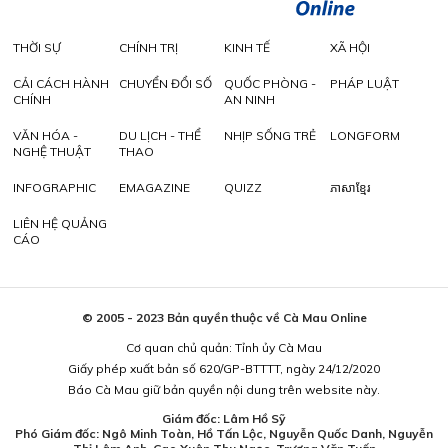
THỜI SỰ
CHÍNH TRỊ
KINH TẾ
XÃ HỘI
CẢI CÁCH HÀNH
CHUYỂN ĐỔI SỐ
QUỐC PHÒNG -
PHÁP LUẬT
CHÍNH
AN NINH
VĂN HÓA -
DU LỊCH - THỂ
NHỊP SỐNG TRẺ
LONGFORM
NGHỆ THUẬT
THAO
INFOGRAPHIC
EMAGAZINE
QUIZZ
ភាសាខ្មែរ
LIÊN HỆ QUẢNG
CÁO
© 2005 - 2023 Bản quyền thuộc về Cà Mau Online
Cơ quan chủ quản: Tỉnh ủy Cà Mau
Giấy phép xuất bản số 620/GP-BTTTT, ngày 24/12/2020
Báo Cà Mau giữ bản quyền nội dung trên website này.
Giám đốc: Lâm Hồ Sỹ
Phó Giám đốc: Ngô Minh Toàn, Hồ Tấn Lộc, Nguyễn Quốc Danh, Nguyễn