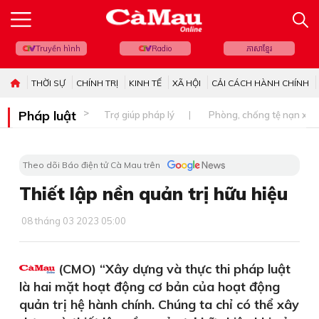
Truyền hình
Radio
ភាសាខ្មែរ
THỜI SỰ
CHÍNH TRỊ
KINH TẾ
XÃ HỘI
CẢI CÁCH HÀNH CHÍNH
Pháp luật
Trợ giúp pháp lý
Phòng, chống tệ nạn xã 
Theo dõi Báo điện tử Cà Mau trên
Thiết lập nền quản trị hữu hiệu
08 tháng 03 2023 05:00
(CMO) “Xây dựng và thực thi pháp luật
là hai mặt hoạt động cơ bản của hoạt động
quản trị hệ hành chính. Chúng ta chỉ có thể xây