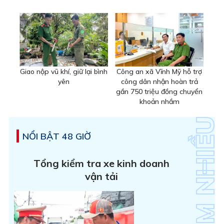
Giao nộp vũ khí, giữ lại bình
Công an xã Vĩnh Mỹ hỗ trợ
yên
công dân nhận hoàn trả
gần 750 triệu đồng chuyển
khoản nhầm
NỔI BẬT 48 GIỜ
Tổng kiểm tra xe kinh doanh
vận tải