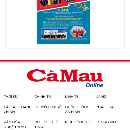
THỜI SỰ
CHÍNH TRỊ
KINH TẾ
XÃ HỘI
CẢI CÁCH HÀNH
CHUYỂN ĐỔI SỐ
QUỐC PHÒNG -
PHÁP LUẬT
CHÍNH
AN NINH
VĂN HÓA -
DU LỊCH - THỂ
NHỊP SỐNG TRẺ
LONGFORM
NGHỆ THUẬT
THAO