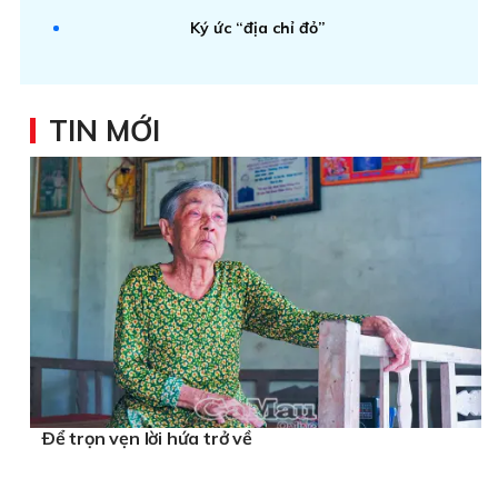
Ký ức “địa chỉ đỏ”
TIN MỚI
Ðể trọn vẹn lời hứa trở về