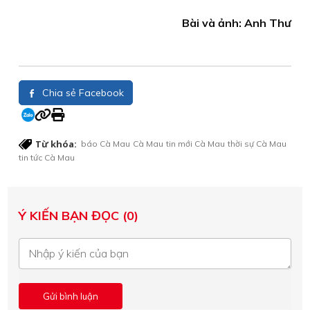
Bài và ảnh: Anh Thư
Chia sẻ Facebook
Từ khóa:
báo Cà Mau
Cà Mau
tin mới Cà Mau
thời sự Cà Mau
tin tức Cà Mau
Ý KIẾN BẠN ĐỌC (0)