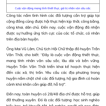
Cuộc vận động mang tính thiết thực, giá trị nhân văn sâu sắc.
Công tác nắm tình hình các đối tượng cần trợ giúp tại
cộng đồng cũng được hội thực hiện kịp thời, công bằng,
công khai, dân chủ. Ðến nay, cuộc vận động đã nhận
được sự hưởng ứng tích cực của các tổ chức, cá nhân
trên địa bàn huyện.
Ông Mai Vũ Lâm, Chủ tịch Hội Chữ thập đỏ huyện Trần
Văn Thời, cho biết: “Ðây là cuộc vận động thiết thực,
mang tính nhân văn sâu sắc, lâu dài và bền vững.
Huyện Trần Văn Thời triển khai kế hoạch thực hiện
đến các xã, thị trấn. Yêu cầu các địa phương trong
huyện nắm chặt chẽ các đối tượng, hộ gia đình có hoàn
cảnh khó khăn cần giúp đỡ, hỗ trợ".
Ðến nay, toàn huyện có 28/48 địa chỉ được hỗ trợ, giúp
đỡ thường xuyên. Ðó là các đối tượng: học sinh nghèo
hiếu học, trẻ khuyết tật, hộ nghèo, người già neo đơn.