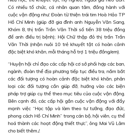
Có nhiều tổ chức, cá nhân quan tâm, đồng hành với
cuộc vận động như: Ðoàn từ thiện trái tim Hoà Hảo TP
Hồ Chí Minh (giúp đỡ gia đình anh Nguyễn Văn Sang,
Khóm 8, thị trấn Trần Văn Thời số tiền 38 triệu đồng
để anh điều trị bệnh); Hội Chữ thập đỏ thị trấn Trần
Văn Thời (nhận nuôi 10 trẻ khuyết tật có hoàn cảnh
đặc biệt khó khăn, mỗi tháng hỗ trợ 1 triệu đồng/em).
“Huyện hội chỉ đạo các cấp hội cơ sở phối hợp các ban,
ngành, đoàn thể địa phương tiếp tục điều tra, nắm bắt
các đối tượng có hoàn cảnh đặc biệt khó khăn, phân
loại các đối tượng cần giúp đỡ, hướng vào các biện
pháp trợ giúp cụ thể theo mục tiêu của cuộc vận động.
Bên cạnh đó, các cấp hội gắn cuộc vận động với đẩy
mạnh việc “Học tập và làm theo tư tưởng, đạo đức,
phong cách Hồ Chí Minh” trong cán bộ, hội viên, cụ thể
hoá thành các hoạt động thiết thực”, ông Mai Vũ Lâm
cho biết thêm./.