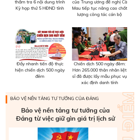
thẩm tra 6 nội dung trình
của Trung ương đề nghị Cà
Kỳ họp thứ 5 HĐND tỉnh
Mau tiếp tục nâng cao chất
lượng công tác cán bộ
Đẩy nhanh tiến độ thực
Chiến dịch 500 ngày đêm:
hiện chiến dịch 500 ngày
Hơn 265.000 thân nhân liệt
đêm
sĩ đã được lấy mẫu phục vụ
xác định danh tính
BẢO VỆ NỀN TẢNG TƯ TƯỞNG CỦA ĐẢNG
Bảo vệ nền tảng tư tưởng của
Ðảng từ việc giữ gìn giá trị lịch sử