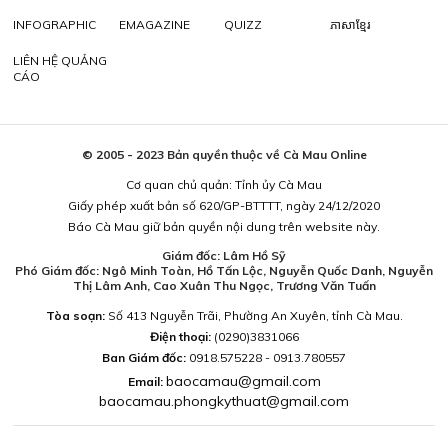
INFOGRAPHIC
EMAGAZINE
QUIZZ
ភាសាខ្មែរ
LIÊN HỆ QUẢNG
CÁO
© 2005 - 2023 Bản quyền thuộc về Cà Mau Online
Cơ quan chủ quản: Tỉnh ủy Cà Mau
Giấy phép xuất bản số 620/GP-BTTTT, ngày 24/12/2020
Báo Cà Mau giữ bản quyền nội dung trên website này.
Giám đốc: Lâm Hồ Sỹ
Phó Giám đốc: Ngô Minh Toàn, Hồ Tấn Lộc, Nguyễn Quốc Danh, Nguyễn
Thị Lâm Anh, Cao Xuân Thu Ngọc, Trương Văn Tuấn
Tòa soạn:
Số 413 Nguyễn Trãi, Phường An Xuyên, tỉnh Cà Mau.
Điện thoại:
(0290)3831066
Ban Giám đốc:
0918.575228 - 0913.780557
baocamau@gmail.com
Email:
baocamau.phongkythuat@gmail.com