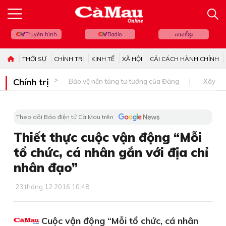
Truyền hình
Radio
ភាសាខ្មែរ
THỜI SỰ
CHÍNH TRỊ
KINH TẾ
XÃ HỘI
CẢI CÁCH HÀNH CHÍNH
Chính trị
Bảo vệ nền tảng tư tưởng của Đảng
Xây dự
Theo dõi Báo điện tử Cà Mau trên
Thiết thực cuộc vận động “Mỗi
tổ chức, cá nhân gắn với địa chỉ
nhân đạo”
23 tháng 12 2016 10:48
Cuộc vận động “Mỗi tổ chức, cá nhân