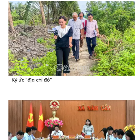
Ký ức “địa chỉ đỏ”