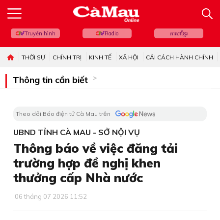
Truyền hình
Radio
ភាសាខ្មែរ
THỜI SỰ
CHÍNH TRỊ
KINH TẾ
XÃ HỘI
CẢI CÁCH HÀNH CHÍNH
Thông tin cần biết
Theo dõi Báo điện tử Cà Mau trên
UBND TỈNH CÀ MAU - SỞ NỘI VỤ
Thông báo về việc đăng tải
trường hợp đề nghị khen
thưởng cấp Nhà nước
06 tháng 07 2026 11:52