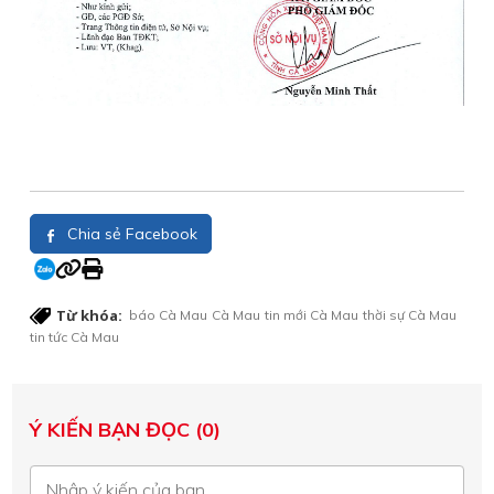
Chia sẻ Facebook
Từ khóa:
báo Cà Mau
Cà Mau
tin mới Cà Mau
thời sự Cà Mau
tin tức Cà Mau
Ý KIẾN BẠN ĐỌC (0)