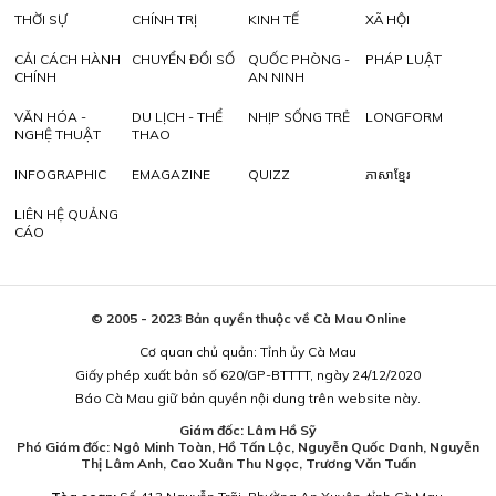
THỜI SỰ
CHÍNH TRỊ
KINH TẾ
XÃ HỘI
CẢI CÁCH HÀNH
CHUYỂN ĐỔI SỐ
QUỐC PHÒNG -
PHÁP LUẬT
CHÍNH
AN NINH
VĂN HÓA -
DU LỊCH - THỂ
NHỊP SỐNG TRẺ
LONGFORM
NGHỆ THUẬT
THAO
INFOGRAPHIC
EMAGAZINE
QUIZZ
ភាសាខ្មែរ
LIÊN HỆ QUẢNG
CÁO
© 2005 - 2023 Bản quyền thuộc về Cà Mau Online
Cơ quan chủ quản: Tỉnh ủy Cà Mau
Giấy phép xuất bản số 620/GP-BTTTT, ngày 24/12/2020
Báo Cà Mau giữ bản quyền nội dung trên website này.
Giám đốc: Lâm Hồ Sỹ
Phó Giám đốc: Ngô Minh Toàn, Hồ Tấn Lộc, Nguyễn Quốc Danh, Nguyễn
Thị Lâm Anh, Cao Xuân Thu Ngọc, Trương Văn Tuấn