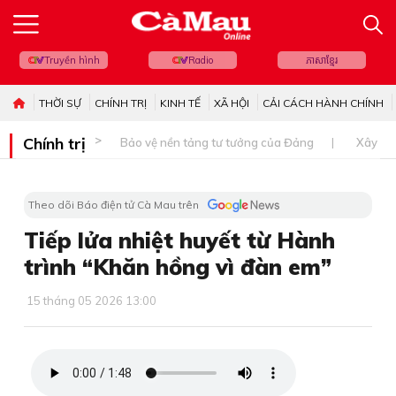
Truyền hình
Radio
ភាសាខ្មែរ
THỜI SỰ
CHÍNH TRỊ
KINH TẾ
XÃ HỘI
CẢI CÁCH HÀNH CHÍNH
Chính trị
Bảo vệ nền tảng tư tưởng của Đảng
Xây dự
Theo dõi Báo điện tử Cà Mau trên
Tiếp lửa nhiệt huyết từ Hành
trình “Khăn hồng vì đàn em”
15 tháng 05 2026 13:00