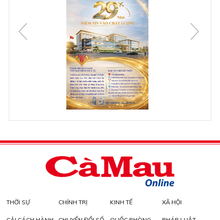
THỜI SỰ
CHÍNH TRỊ
KINH TẾ
XÃ HỘI
CẢI CÁCH HÀNH
CHUYỂN ĐỔI SỐ
QUỐC PHÒNG -
PHÁP LUẬT