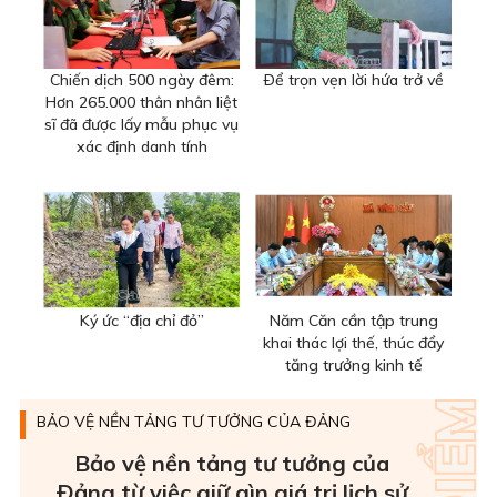
Chiến dịch 500 ngày đêm:
Ðể trọn vẹn lời hứa trở về
Hơn 265.000 thân nhân liệt
sĩ đã được lấy mẫu phục vụ
xác định danh tính
Ký ức “địa chỉ đỏ”
Năm Căn cần tập trung
khai thác lợi thế, thúc đẩy
tăng trưởng kinh tế
BẢO VỆ NỀN TẢNG TƯ TƯỞNG CỦA ĐẢNG
Bảo vệ nền tảng tư tưởng của
Ðảng từ việc giữ gìn giá trị lịch sử