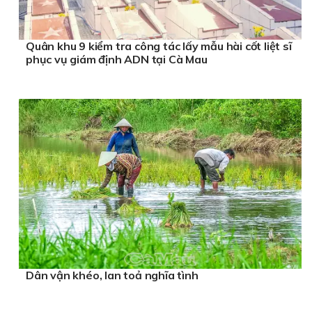
Quân khu 9 kiểm tra công tác lấy mẫu hài cốt liệt sĩ
phục vụ giám định ADN tại Cà Mau
Dân vận khéo, lan toả nghĩa tình