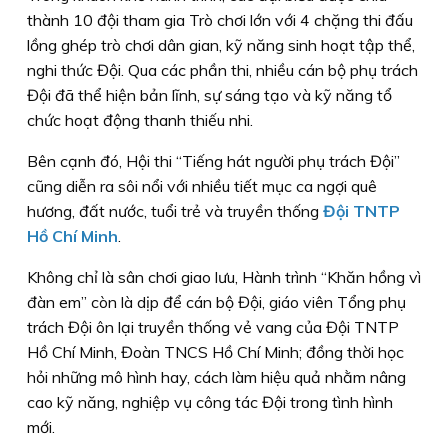
thành 10 đội tham gia Trò chơi lớn với 4 chặng thi đấu
lồng ghép trò chơi dân gian, kỹ năng sinh hoạt tập thể,
nghi thức Đội. Qua các phần thi, nhiều cán bộ phụ trách
Đội đã thể hiện bản lĩnh, sự sáng tạo và kỹ năng tổ
chức hoạt động thanh thiếu nhi.
Bên cạnh đó, Hội thi “Tiếng hát người phụ trách Đội”
cũng diễn ra sôi nổi với nhiều tiết mục ca ngợi quê
hương, đất nước, tuổi trẻ và truyền thống
Đội TNTP
Hồ Chí Minh
.
Không chỉ là sân chơi giao lưu, Hành trình “Khăn hồng vì
đàn em” còn là dịp để cán bộ Đội, giáo viên Tổng phụ
trách Đội ôn lại truyền thống vẻ vang của Đội TNTP
Hồ Chí Minh, Đoàn TNCS Hồ Chí Minh; đồng thời học
hỏi những mô hình hay, cách làm hiệu quả nhằm nâng
cao kỹ năng, nghiệp vụ công tác Đội trong tình hình
mới.