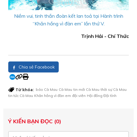
Niềm vui, tinh thần đoàn kết lan toả tại Hành trình
“Khăn hồng vì đàn em” lần thứ V.
Trịnh Hải - Chí Thức
Chia sẻ Facebook
Từ khóa:
báo Cà Mau
Cà Mau
tin mới Cà Mau
thời sự Cà Mau
tin tức Cà Mau
Khăn hồng vì đàn em
đội viên
Hội đồng Đội tỉnh
Ý KIẾN BẠN ĐỌC (0)