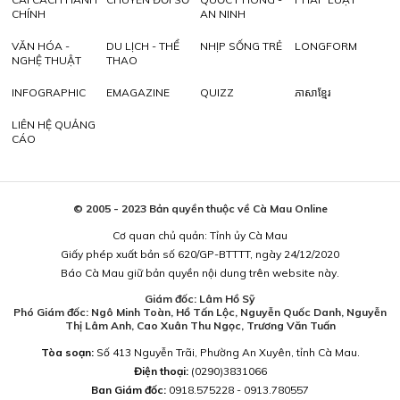
CHÍNH
AN NINH
VĂN HÓA -
DU LỊCH - THỂ
NHỊP SỐNG TRẺ
LONGFORM
NGHỆ THUẬT
THAO
INFOGRAPHIC
EMAGAZINE
QUIZZ
ភាសាខ្មែរ
LIÊN HỆ QUẢNG
CÁO
© 2005 - 2023 Bản quyền thuộc về Cà Mau Online
Cơ quan chủ quản: Tỉnh ủy Cà Mau
Giấy phép xuất bản số 620/GP-BTTTT, ngày 24/12/2020
Báo Cà Mau giữ bản quyền nội dung trên website này.
Giám đốc: Lâm Hồ Sỹ
Phó Giám đốc: Ngô Minh Toàn, Hồ Tấn Lộc, Nguyễn Quốc Danh, Nguyễn
Thị Lâm Anh, Cao Xuân Thu Ngọc, Trương Văn Tuấn
Tòa soạn:
Số 413 Nguyễn Trãi, Phường An Xuyên, tỉnh Cà Mau.
Điện thoại:
(0290)3831066
Ban Giám đốc:
0918.575228 - 0913.780557