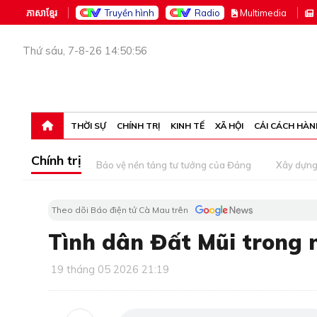
ភាសាខ្មែរ
Truyền hình
Radio
M
ultimedia
Thứ sáu, 7-8-26 14:50:56
THỜI SỰ
CHÍNH TRỊ
KINH TẾ
XÃ HỘI
CẢI CÁCH HÀN
Chính trị
Bảo vệ nền tảng tư tưởng của Đảng
Xây dựn
Theo dõi Báo điện tử Cà Mau trên
Tình dân Đất Mũi trong 
19 tháng 05 2026 21:19