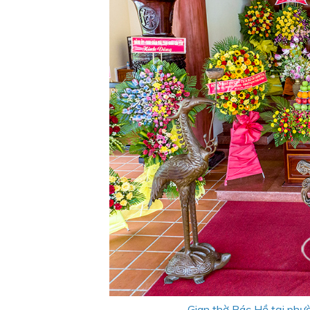
Gian thờ Bác Hồ tại phư