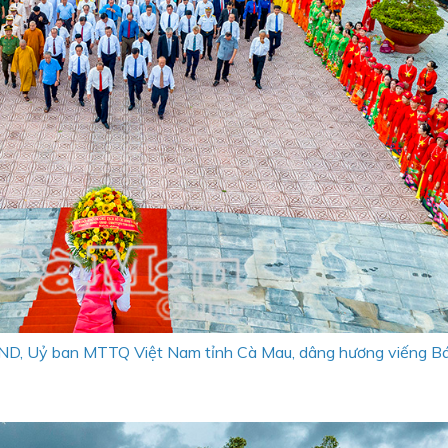
ND, Uỷ ban MTTQ Việt Nam tỉnh Cà Mau, dâng hương viếng Bá