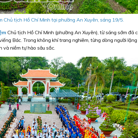
 Chủ tịch Hồ Chí Minh tại phường An Xuyên, sáng 19/5.
iệm
Chủ tịch Hồ Chí Minh (phường An Xuyên), từ sáng sớm đã 
iếng Bác. Trong không khí trang nghiêm, từng dòng người lặng
h và niềm tự hào sâu sắc.