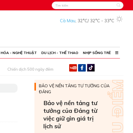
Cà Mau
,
32°C
/
32°C
-
33°C
 HÓA - NGHỆ THUẬT
DU LỊCH - THỂ THAO
NHỊP SỐNG TRẺ
Chiến dịch 500 ngày đêm
BẢO VỆ NỀN TẢNG TƯ TƯỞNG CỦA
ĐẢNG
Bảo vệ nền tảng tư
tưởng của Ðảng từ
việc giữ gìn giá trị
lịch sử