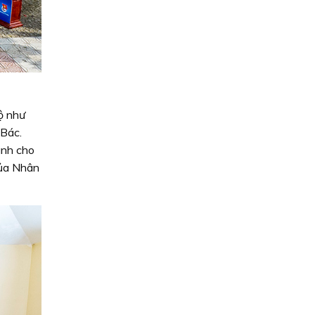
ộ như
 Bác.
ành cho
của Nhân