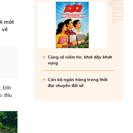
ới mát
ớ về
Củng cố niềm tin, khơi dậy khát
vọng
Cán bộ ngân hàng trong thời
đại chuyển đổi số
t, Đất
p, đâu