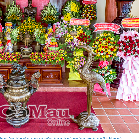
ờng An Xuyên rực rỡ sắc hoa tươi mừng sinh nhật Người.