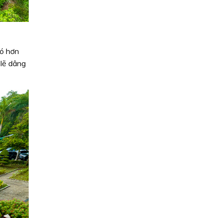
có hơn
 lẽ dâng