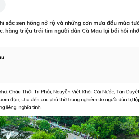
hi sắc sen hồng nở rộ và những cơn mưa đầu mùa tư
 hàng triệu trái tim người dân Cà Mau lại bồi hồi nh
au
hư: Châu Thới, Trí Phải, Nguyễn Việt Khái, Cái Nước, Tân Duyệ
bom đạn, cho đến các phủ thờ trang nghiêm do người dân tự lậ
 liêng, nghĩa tình.