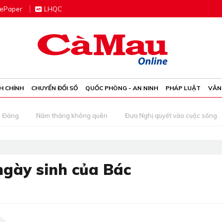
e
P
aper
LHQC
H CHÍNH
CHUYỂN ĐỔI SỐ
QUỐC PHÒNG - AN NINH
PHÁP LUẬT
VĂN
g Đảng
Năm tháng không quên
Đưa Nghị quyết vào cuộc sống
ngày sinh của Bác