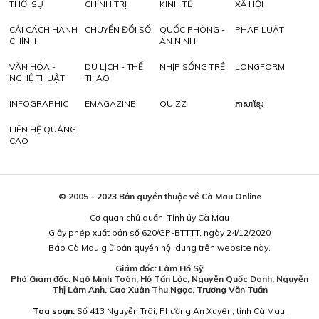
THỜI SỰ
CHÍNH TRỊ
KINH TẾ
XÃ HỘI
CẢI CÁCH HÀNH
CHUYỂN ĐỔI SỐ
QUỐC PHÒNG -
PHÁP LUẬT
CHÍNH
AN NINH
VĂN HÓA -
DU LỊCH - THỂ
NHỊP SỐNG TRẺ
LONGFORM
NGHỆ THUẬT
THAO
INFOGRAPHIC
EMAGAZINE
QUIZZ
ភាសាខ្មែរ
LIÊN HỆ QUẢNG
CÁO
© 2005 - 2023 Bản quyền thuộc về Cà Mau Online
Cơ quan chủ quản: Tỉnh ủy Cà Mau
Giấy phép xuất bản số 620/GP-BTTTT, ngày 24/12/2020
Báo Cà Mau giữ bản quyền nội dung trên website này.
Giám đốc: Lâm Hồ Sỹ
Phó Giám đốc: Ngô Minh Toàn, Hồ Tấn Lộc, Nguyễn Quốc Danh, Nguyễn
Thị Lâm Anh, Cao Xuân Thu Ngọc, Trương Văn Tuấn
Tòa soạn:
Số 413 Nguyễn Trãi, Phường An Xuyên, tỉnh Cà Mau.