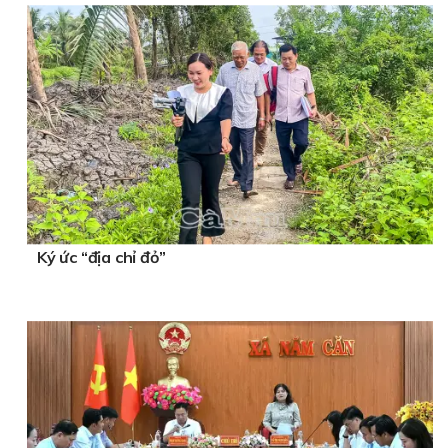
Ký ức “địa chỉ đỏ”