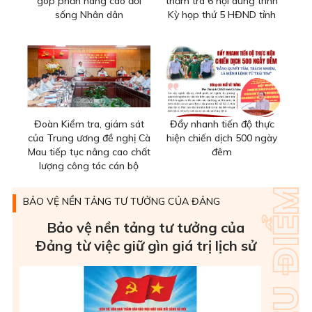
góp phần nâng cao đời
thẩm tra 6 nội dung trình
sống Nhân dân
Kỳ họp thứ 5 HĐND tỉnh
Đoàn Kiểm tra, giám sát
Đẩy nhanh tiến độ thực
của Trung ương đề nghị Cà
hiện chiến dịch 500 ngày
Mau tiếp tục nâng cao chất
đêm
lượng công tác cán bộ
BẢO VỆ NỀN TẢNG TƯ TƯỞNG CỦA ĐẢNG
Bảo vệ nền tảng tư tưởng của
Ðảng từ việc giữ gìn giá trị lịch sử