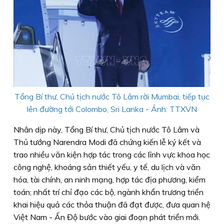
Tổng Bí thư, Chủ tịch nước Tô Lâm rời Mumbai, tiếp tục
lên đường tới Colombo, Sri Lanka - Ảnh: TTXVN
Nhân dịp này, Tổng Bí thư, Chủ tịch nước Tô Lâm và
Thủ tướng Narendra Modi đã chứng kiến lễ ký kết và
trao nhiều văn kiện hợp tác trong các lĩnh vực khoa học
công nghệ, khoáng sản thiết yếu, y tế, du lịch và văn
hóa, tài chính, an ninh mạng, hợp tác địa phương, kiểm
toán; nhất trí chỉ đạo các bộ, ngành khẩn trương triển
khai hiệu quả các thỏa thuận đã đạt được, đưa quan hệ
Việt Nam - Ấn Độ bước vào giai đoạn phát triển mới.