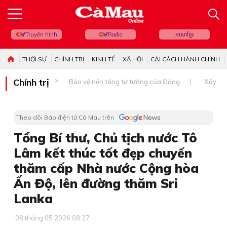
Truyền hình
Radio
ភាសាខ្មែរ
THỜI SỰ
CHÍNH TRỊ
KINH TẾ
XÃ HỘI
CẢI CÁCH HÀNH CHÍNH
Chính trị
Bảo vệ nền tảng tư tưởng của Đảng
Xây dự
Theo dõi Báo điện tử Cà Mau trên
Tổng Bí thư, Chủ tịch nước Tô
Lâm kết thúc tốt đẹp chuyến
thăm cấp Nhà nước Cộng hòa
Ấn Độ, lên đường thăm Sri
Lanka
08 tháng 05 2026 08:27