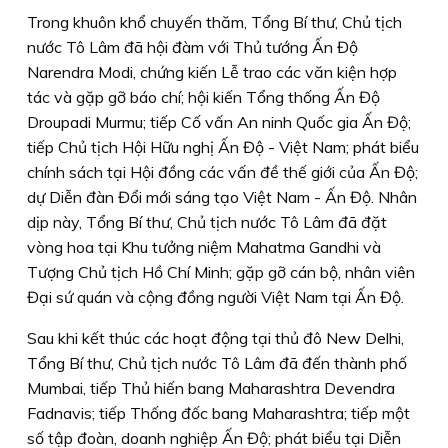
Trong khuôn khổ chuyến thăm, Tổng Bí thư, Chủ tịch
nước Tô Lâm đã hội đàm với Thủ tướng Ấn Độ
Narendra Modi, chứng kiến Lễ trao các văn kiện hợp
tác và gặp gỡ báo chí; hội kiến Tổng thống Ấn Độ
Droupadi Murmu; tiếp Cố vấn An ninh Quốc gia Ấn Độ;
tiếp Chủ tịch Hội Hữu nghị Ấn Độ - Việt Nam; phát biểu
chính sách tại Hội đồng các vấn đề thế giới của Ấn Độ;
dự Diễn đàn Đổi mới sáng tạo Việt Nam - Ấn Độ. Nhân
dịp này, Tổng Bí thư, Chủ tịch nước Tô Lâm đã đặt
vòng hoa tại Khu tưởng niệm Mahatma Gandhi và
Tượng Chủ tịch Hồ Chí Minh; gặp gỡ cán bộ, nhân viên
Đại sứ quán và cộng đồng người Việt Nam tại Ấn Độ.
Sau khi kết thúc các hoạt động tại thủ đô New Delhi,
Tổng Bí thư, Chủ tịch nước Tô Lâm đã đến thành phố
Mumbai, tiếp Thủ hiến bang Maharashtra Devendra
Fadnavis; tiếp Thống đốc bang Maharashtra; tiếp một
số tập đoàn, doanh nghiệp Ấn Độ; phát biểu tại Diễn