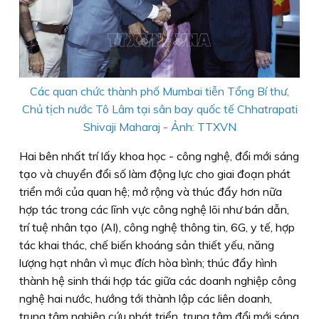
Các quan chức thành phố Mumbai tiễn Tổng Bí thư,
Chủ tịch nước Tô Lâm tại sân bay quốc tế Chhatrapati
Shivaji Maharaj - Ảnh: TTXVN
Hai bên nhất trí lấy khoa học - công nghệ, đổi mới sáng
tạo và chuyển đổi số làm động lực cho giai đoạn phát
triển mới của quan hệ; mở rộng và thúc đẩy hơn nữa
hợp tác trong các lĩnh vực công nghệ lõi như bán dẫn,
trí tuệ nhân tạo (AI), công nghệ thông tin, 6G, y tế, hợp
tác khai thác, chế biến khoáng sản thiết yếu, năng
lượng hạt nhân vì mục đích hòa bình; thúc đẩy hình
thành hệ sinh thái hợp tác giữa các doanh nghiệp công
nghệ hai nước, hướng tới thành lập các liên doanh,
trung tâm nghiên cứu phát triển, trung tâm đổi mới sáng