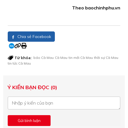
Theo baochinhphu.vn
Chia sẻ Facebook
Từ khóa:
báo Cà Mau
Cà Mau
tin mới Cà Mau
thời sự Cà Mau
tin tức Cà Mau
Ý KIẾN BẠN ĐỌC (0)