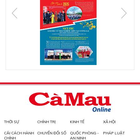
THỜI SỰ
CHÍNH TRỊ
KINH TẾ
XÃ HỘI
CẢI CÁCH HÀNH
CHUYỂN ĐỔI SỐ
QUỐC PHÒNG -
PHÁP LUẬT
CHÍNH
AN NINH