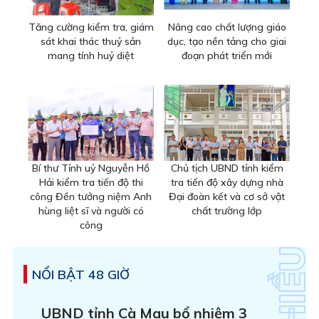
Tăng cường kiểm tra, giám
Nâng cao chất lượng giáo
sát khai thác thuỷ sản
dục, tạo nền tảng cho giai
mang tính huỷ diệt
đoạn phát triển mới
Bí thư Tỉnh uỷ Nguyễn Hồ
Chủ tịch UBND tỉnh kiểm
Hải kiểm tra tiến độ thi
tra tiến độ xây dựng nhà
công Đền tưởng niệm Anh
Đại đoàn kết và cơ sở vật
hùng liệt sĩ và người có
chất trường lớp
công
NỔI BẬT 48 GIỜ
UBND tỉnh Cà Mau bổ nhiệm 3