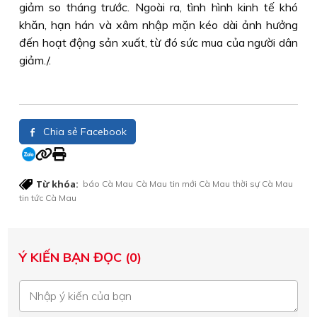
giảm so tháng trước. Ngoài ra, tình hình kinh tế khó
khăn, hạn hán và xâm nhập mặn kéo dài ảnh hưởng
đến hoạt động sản xuất, từ đó sức mua của người dân
giảm./.
Chia sẻ Facebook
Từ khóa:
báo Cà Mau
Cà Mau
tin mới Cà Mau
thời sự Cà Mau
tin tức Cà Mau
Ý KIẾN BẠN ĐỌC (0)