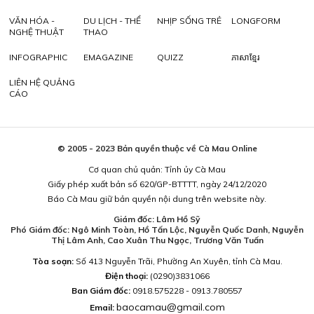
VĂN HÓA -
DU LỊCH - THỂ
NHỊP SỐNG TRẺ
LONGFORM
NGHỆ THUẬT
THAO
INFOGRAPHIC
EMAGAZINE
QUIZZ
ភាសាខ្មែរ
LIÊN HỆ QUẢNG
CÁO
© 2005 - 2023 Bản quyền thuộc về Cà Mau Online
Cơ quan chủ quản: Tỉnh ủy Cà Mau
Giấy phép xuất bản số 620/GP-BTTTT, ngày 24/12/2020
Báo Cà Mau giữ bản quyền nội dung trên website này.
Giám đốc: Lâm Hồ Sỹ
Phó Giám đốc: Ngô Minh Toàn, Hồ Tấn Lộc, Nguyễn Quốc Danh, Nguyễn
Thị Lâm Anh, Cao Xuân Thu Ngọc, Trương Văn Tuấn
Tòa soạn:
Số 413 Nguyễn Trãi, Phường An Xuyên, tỉnh Cà Mau.
Điện thoại:
(0290)3831066
Ban Giám đốc:
0918.575228 - 0913.780557
baocamau@gmail.com
Email: