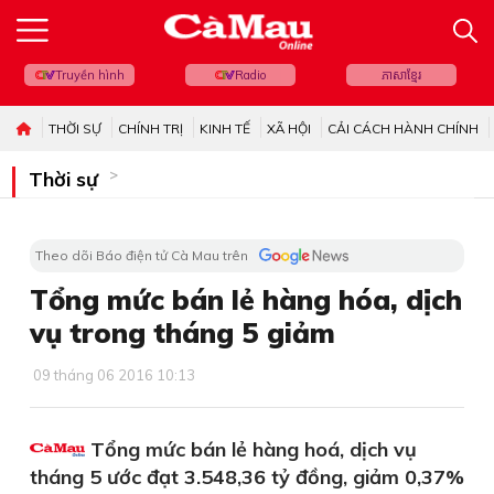
Truyền hình
Radio
ភាសាខ្មែរ
THỜI SỰ
CHÍNH TRỊ
KINH TẾ
XÃ HỘI
CẢI CÁCH HÀNH CHÍNH
Thời sự
Theo dõi Báo điện tử Cà Mau trên
Tổng mức bán lẻ hàng hóa, dịch
vụ trong tháng 5 giảm
09 tháng 06 2016 10:13
Tổng mức bán lẻ hàng hoá, dịch vụ
tháng 5 ước đạt 3.548,36 tỷ đồng, giảm 0,37%