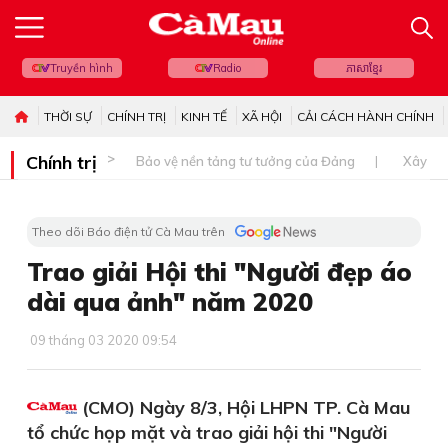
Truyền hình
Radio
ភាសាខ្មែរ
THỜI SỰ
CHÍNH TRỊ
KINH TẾ
XÃ HỘI
CẢI CÁCH HÀNH CHÍNH
Chính trị
Bảo vệ nền tảng tư tưởng của Đảng
Xây dự
Theo dõi Báo điện tử Cà Mau trên
Trao giải Hội thi "Người đẹp áo
dài qua ảnh" năm 2020
09 tháng 03 2020 09:54
(CMO) Ngày 8/3, Hội LHPN TP. Cà Mau
tổ chức họp mặt và trao giải hội thi "Người