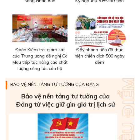
sống Nhân dân
Kỳ họp thứ 5 HĐND tỉnh
Đoàn Kiểm tra, giám sát
Đẩy nhanh tiến độ thực
của Trung ương đề nghị Cà
hiện chiến dịch 500 ngày
Mau tiếp tục nâng cao chất
đêm
lượng công tác cán bộ
BẢO VỆ NỀN TẢNG TƯ TƯỞNG CỦA ĐẢNG
Bảo vệ nền tảng tư tưởng của
Ðảng từ việc giữ gìn giá trị lịch sử