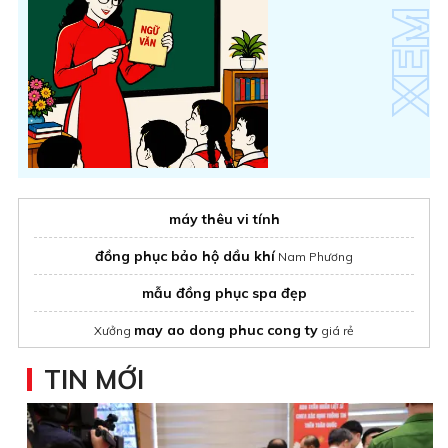
máy thêu vi tính
đồng phục bảo hộ dầu khí
Nam Phương
mẫu đồng phục spa đẹp
may ao dong phuc cong ty
Xưởng
giá rẻ
đồng phục áo thun
TIN MỚI
Mẫu áo polo đồng phục lớp hoopster
bền đẹp
áo khoác đồng phục học sinh​
May
uy tín