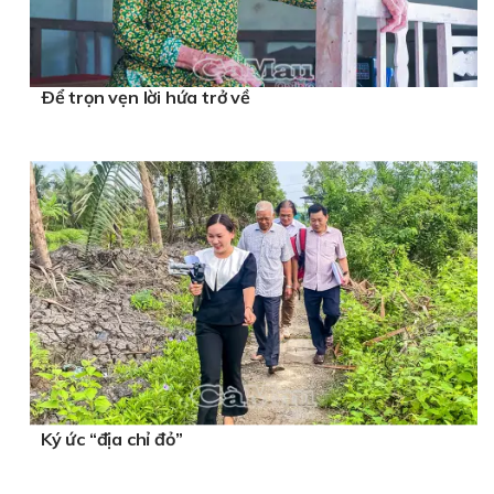
Ðể trọn vẹn lời hứa trở về
Ký ức “địa chỉ đỏ”