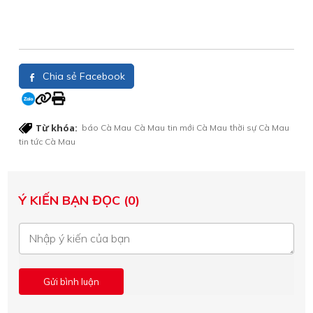
Chia sẻ Facebook
Từ khóa:
báo Cà Mau
Cà Mau
tin mới Cà Mau
thời sự Cà Mau
tin tức Cà Mau
Ý KIẾN BẠN ĐỌC (0)