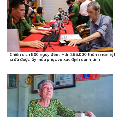
Áo điều hoà
giá rẻ
www.dongphucsaigon.vn/dong-phuc-hop-lop
Chiến dịch 500 ngày đêm: Hơn 265.000 thân nhân liệt
sĩ đã được lấy mẫu phục vụ xác định danh tính