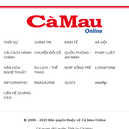
THỜI SỰ
CHÍNH TRỊ
KINH TẾ
XÃ HỘI
CẢI CÁCH HÀNH
CHUYỂN ĐỔI SỐ
QUỐC PHÒNG -
PHÁP LUẬT
CHÍNH
AN NINH
VĂN HÓA -
DU LỊCH - THỂ
NHỊP SỐNG TRẺ
LONGFORM
NGHỆ THUẬT
THAO
INFOGRAPHIC
EMAGAZINE
QUIZZ
ភាសាខ្មែរ
LIÊN HỆ QUẢNG
CÁO
© 2005 - 2023 Bản quyền thuộc về Cà Mau Online
Cơ quan chủ quản: Tỉnh ủy Cà Mau