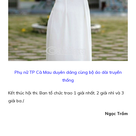
Phụ nữ TP Cà Mau duyên dáng cùng bộ áo dài truyền
thống
Kết thúc hội thi, Ban tổ chức trao 1 giải nhất, 2 giải nhì và 3
giải ba./.
Ngọc Trầm