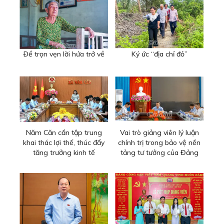
Ðể trọn vẹn lời hứa trở về
Ký ức “địa chỉ đỏ”
Năm Căn cần tập trung
Vai trò giảng viên lý luận
khai thác lợi thế, thúc đẩy
chính trị trong bảo vệ nền
tăng trưởng kinh tế
tảng tư tưởng của Đảng