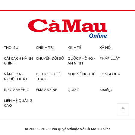
THỜI SỰ
CHÍNH TRỊ
KINH TẾ
XÃ HỘI
CẢI CÁCH HÀNH
CHUYỂN ĐỔI SỐ
QUỐC PHÒNG -
PHÁP LUẬT
CHÍNH
AN NINH
VĂN HÓA -
DU LỊCH - THỂ
NHỊP SỐNG TRẺ
LONGFORM
NGHỆ THUẬT
THAO
INFOGRAPHIC
EMAGAZINE
QUIZZ
ភាសាខ្មែរ
LIÊN HỆ QUẢNG
CÁO
© 2005 - 2023 Bản quyền thuộc về Cà Mau Online