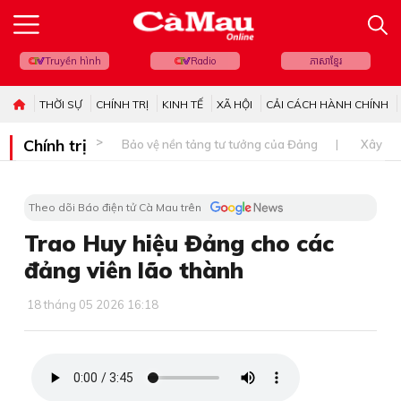
Truyền hình
Radio
ភាសាខ្មែរ
THỜI SỰ
CHÍNH TRỊ
KINH TẾ
XÃ HỘI
CẢI CÁCH HÀNH CHÍNH
Chính trị
Bảo vệ nền tảng tư tưởng của Đảng
Xây dự
Theo dõi Báo điện tử Cà Mau trên
Trao Huy hiệu Đảng cho các
đảng viên lão thành
18 tháng 05 2026 16:18