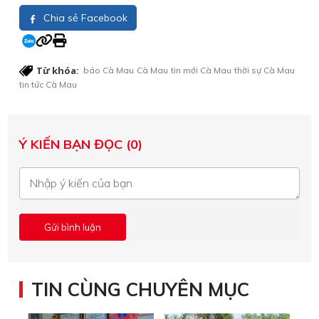
Chia sẻ Facebook
Từ khóa:
báo Cà Mau
Cà Mau
tin mới Cà Mau
thời sự Cà Mau
tin tức Cà Mau
Ý KIẾN BẠN ĐỌC (0)
TIN CÙNG CHUYÊN MỤC