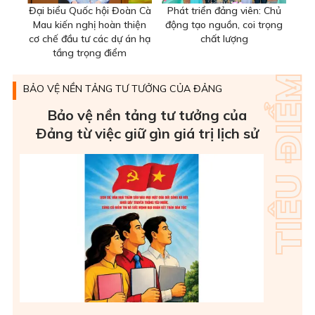
Đại biểu Quốc hội Đoàn Cà
Phát triển đảng viên: Chủ
Mau kiến nghị hoàn thiện
động tạo nguồn, coi trọng
cơ chế đầu tư các dự án hạ
chất lượng
tầng trọng điểm
BẢO VỆ NỀN TẢNG TƯ TƯỞNG CỦA ĐẢNG
Bảo vệ nền tảng tư tưởng của
Ðảng từ việc giữ gìn giá trị lịch sử