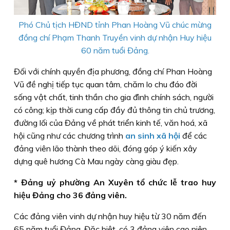
Phó Chủ tịch HĐND tỉnh Phan Hoàng Vũ chúc mừng
đồng chí Phạm Thanh Truyền vinh dự nhận Huy hiệu
60 năm tuổi Đảng.
Đối với chính quyền địa phương, đồng chí Phan Hoàng
Vũ đề nghị tiếp tục quan tâm, chăm lo chu đáo đời
sống vật chất, tinh thần cho gia đình chính sách, người
có công; kịp thời cung cấp đầy đủ thông tin chủ trương,
đường lối của Đảng về phát triển kinh tế, văn hoá, xã
hội cũng như các chương trình
an sinh xã hội
để các
đảng viên lão thành theo dõi, đóng góp ý kiến xây
dựng quê hương Cà Mau ngày càng giàu đẹp.
* Đảng uỷ phường An Xuyên tổ chức lễ trao huy
hiệu Đảng cho 36 đảng viên.
Các đảng viên vinh dự nhận huy hiệu từ 30 năm đến
65 năm tuổi Đảng. Đặc biệt, có 3 đảng viên cao niên