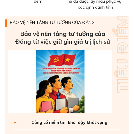
đêm
sĩ đã được lấy mẫu phục vụ
xác định danh tính
BẢO VỆ NỀN TẢNG TƯ TƯỞNG CỦA ĐẢNG
Bảo vệ nền tảng tư tưởng của
Ðảng từ việc giữ gìn giá trị lịch sử
Củng cố niềm tin, khơi dậy khát vọng