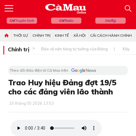
Truyền hình
Radio
ភាសាខ្មែរ
THỜI SỰ
CHÍNH TRỊ
KINH TẾ
XÃ HỘI
CẢI CÁCH HÀNH CHÍNH
Chính trị
Bảo vệ nền tảng tư tưởng của Đảng
Xây dự
Theo dõi Báo điện tử Cà Mau trên
Trao Huy hiệu Đảng đợt 19/5
cho các đảng viên lão thành
15 tháng 05 2026 13:53