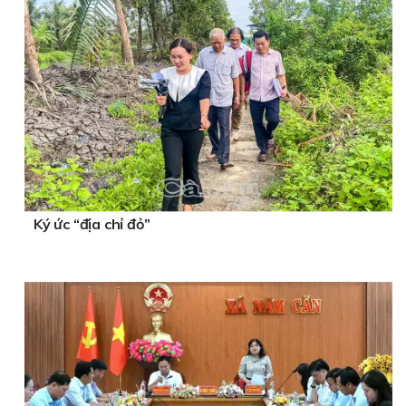
Ký ức “địa chỉ đỏ”