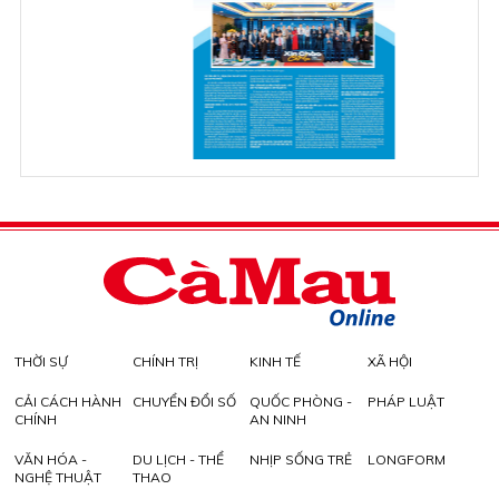
THỜI SỰ
CHÍNH TRỊ
KINH TẾ
XÃ HỘI
CẢI CÁCH HÀNH
CHUYỂN ĐỔI SỐ
QUỐC PHÒNG -
PHÁP LUẬT
CHÍNH
AN NINH
VĂN HÓA -
DU LỊCH - THỂ
NHỊP SỐNG TRẺ
LONGFORM
NGHỆ THUẬT
THAO