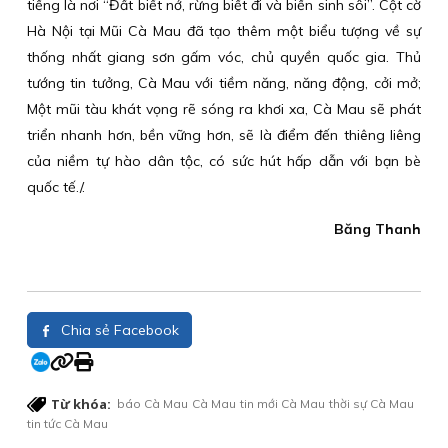
tiếng là nơi “Đất biết nở, rừng biết đi và biển sinh sôi”. Cột cờ
Hà Nội tại Mũi Cà Mau đã tạo thêm một biểu tượng về sự
thống nhất giang sơn gấm vóc, chủ quyền quốc gia. Thủ
tướng tin tưởng, Cà Mau với tiềm năng, năng động, cởi mở;
Một mũi tàu khát vọng rẽ sóng ra khơi xa, Cà Mau sẽ phát
triển nhanh hơn, bền vững hơn, sẽ là điểm đến thiêng liêng
của niềm tự hào dân tộc, có sức hút hấp dẫn với bạn bè
quốc tế./.
Băng Thanh
Chia sẻ Facebook
Từ khóa:
báo Cà Mau
Cà Mau
tin mới Cà Mau
thời sự Cà Mau
tin tức Cà Mau