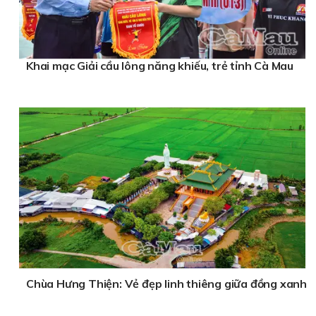
Khai mạc Giải cầu lông năng khiếu, trẻ tỉnh Cà Mau
Chùa Hưng Thiện: Vẻ đẹp linh thiêng giữa đồng xanh