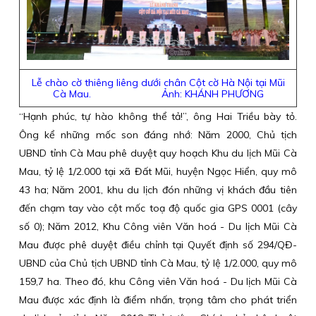
Lễ chào cờ thiêng liêng dưới chân Cột cờ Hà Nội tại Mũi
Cà Mau. Ảnh: KHÁNH PHƯƠNG
“Hạnh phúc, tự hào không thể tả!”, ông Hai Triều bày tỏ.
Ông kể những mốc son đáng nhớ: Năm 2000, Chủ tịch
UBND tỉnh Cà Mau phê duyệt quy hoạch Khu du lịch Mũi Cà
Mau, tỷ lệ 1/2.000 tại xã Đất Mũi, huyện Ngọc Hiển, quy mô
43 ha; Năm 2001, khu du lịch đón những vị khách đầu tiên
đến chạm tay vào cột mốc toạ độ quốc gia GPS 0001 (cây
số 0); Năm 2012, Khu Công viên Văn hoá - Du lịch Mũi Cà
Mau được phê duyệt điều chỉnh tại Quyết định số 294/QĐ-
UBND của Chủ tịch UBND tỉnh Cà Mau, tỷ lệ 1/2.000, quy mô
159,7 ha. Theo đó, khu Công viên Văn hoá - Du lịch Mũi Cà
Mau được xác định là điểm nhấn, trọng tâm cho phát triển