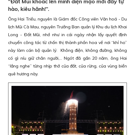
“Đất Mũi khoác lên mình diện mạo mới đầy tự
hào, kiêu hãnh!”.
Ông Hai Triều, nguyên là Giám đốc Công viên Văn hoá - Du
lịch Mũi Cà Mau, nguyên Trưởng Ban quản lý Khu du lịch Khai
Long - Đất Mũi, nhớ như in cái ngày nhận lấy quyết định
chuyển công tác từ chốn thị thành phồn hoa về nơi “khỉ ho”
này làm cán bộ quản lý: Không điện, không đường, không
có gì níu giữ chân người,... Ngót đã gần 20 năm, ông Hai
“lắng nghe” từng nhịp thở của đất, của rừng, của vùng biển
quê hương này.