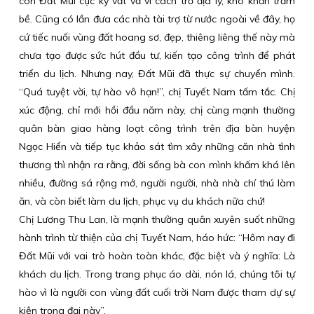
con Đất Mũi cực kỳ vất vả vì cách trở địa lý, khó khăn trăm
bề. Cũng có lần đưa các nhà tài trợ từ nước ngoài về đây, họ
cứ tiếc nuối vùng đất hoang sơ, đẹp, thiêng liêng thế này mà
chưa tạo được sức hút đầu tư, kiến tạo công trình để phát
triển du lịch. Nhưng nay, Đất Mũi đã thực sự chuyển mình.
“Quá tuyệt vời, tự hào vô hạn!”, chị Tuyết Nam tấm tắc. Chị
xúc động, chỉ mới hồi đầu năm này, chị cùng mạnh thường
quân bàn giao hàng loạt công trình trên địa bàn huyện
Ngọc Hiển và tiếp tục khảo sát tìm xây những căn nhà tình
thương thì nhận ra rằng, đời sống bà con mình khấm khá lên
nhiều, đường sá rộng mở, người người, nhà nhà chí thú làm
ăn, và còn biết làm du lịch, phục vụ du khách nữa chứ!
Chị Lương Thu Lan, là mạnh thường quân xuyên suốt những
hành trình từ thiện của chị Tuyết Nam, háo hức: “Hôm nay đi
Đất Mũi với vai trò hoàn toàn khác, đặc biệt và ý nghĩa: Là
khách du lịch. Trong trang phục áo dài, nón lá, chúng tôi tự
hào vì là người con vùng đất cuối trời Nam được tham dự sự
kiện trọng đại này”.