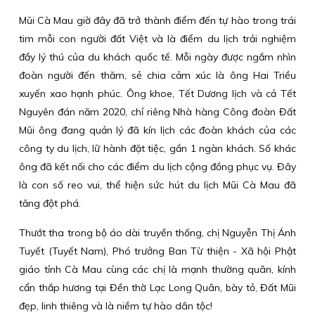
Mũi Cà Mau giờ đây đã trở thành điểm đến tự hào trong trái
tim mỗi con người đất Việt và là điểm du lịch trải nghiệm
đầy lý thú của du khách quốc tế. Mỗi ngày được ngắm nhìn
đoàn người đến thăm, sẻ chia cảm xúc là ông Hai Triều
xuyến xao hạnh phúc. Ông khoe, Tết Dương lịch và cả Tết
Nguyên đán năm 2020, chỉ riêng Nhà hàng Công đoàn Đất
Mũi ông đang quản lý đã kín lịch các đoàn khách của các
công ty du lịch, lữ hành đặt tiệc, gần 1 ngàn khách. Số khác
ông đã kết nối cho các điểm du lịch cộng đồng phục vụ. Đây
là con số reo vui, thể hiện sức hút du lịch Mũi Cà Mau đã
tăng đột phá.
Thướt tha trong bộ áo dài truyền thống, chị Nguyễn Thị Ánh
Tuyết (Tuyết Nam), Phó trưởng Ban Từ thiện - Xã hội Phật
giáo tỉnh Cà Mau cùng các chị là mạnh thường quân, kính
cẩn thắp hương tại Đền thờ Lạc Long Quân, bày tỏ, Đất Mũi
đẹp, linh thiêng và là niềm tự hào dân tộc!