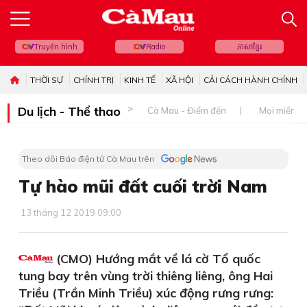
Truyền hình
Radio
ភាសាខ្មែរ
THỜI SỰ
CHÍNH TRỊ
KINH TẾ
XÃ HỘI
CẢI CÁCH HÀNH CHÍNH
Du lịch - Thể thao
Cà Mau - Điểm đến
Mọi miền đ
Theo dõi Báo điện tử Cà Mau trên
Tự hào mũi đất cuối trời Nam
13 tháng 12 2019 09:00
(CMO) Hướng mắt về lá cờ Tổ quốc
tung bay trên vùng trời thiêng liêng, ông Hai
Triều (Trần Minh Triều) xúc động rưng rưng: