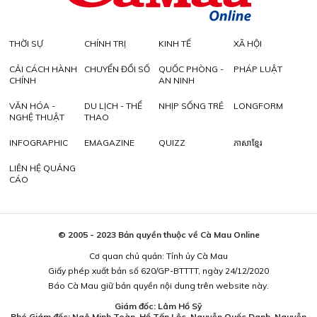
THỜI SỰ
CHÍNH TRỊ
KINH TẾ
XÃ HỘI
CẢI CÁCH HÀNH
CHUYỂN ĐỔI SỐ
QUỐC PHÒNG -
PHÁP LUẬT
CHÍNH
AN NINH
VĂN HÓA -
DU LỊCH - THỂ
NHỊP SỐNG TRẺ
LONGFORM
NGHỆ THUẬT
THAO
INFOGRAPHIC
EMAGAZINE
QUIZZ
ភាសាខ្មែរ
LIÊN HỆ QUẢNG
CÁO
© 2005 - 2023 Bản quyền thuộc về Cà Mau Online
Cơ quan chủ quản: Tỉnh ủy Cà Mau
Giấy phép xuất bản số 620/GP-BTTTT, ngày 24/12/2020
Báo Cà Mau giữ bản quyền nội dung trên website này.
Giám đốc: Lâm Hồ Sỹ
Phó Giám đốc: Ngô Minh Toàn, Hồ Tấn Lộc, Nguyễn Quốc Danh, Nguyễn