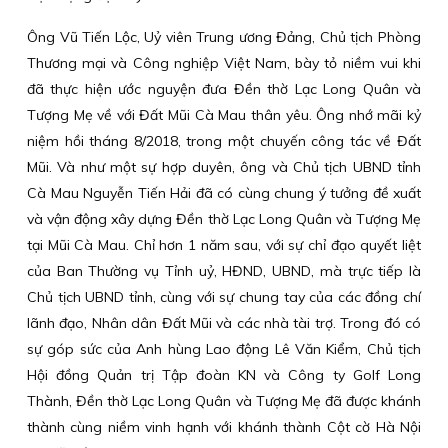
Ông Vũ Tiến Lộc, Uỷ viên Trung ương Đảng, Chủ tịch Phòng
Thương mại và Công nghiệp Việt Nam, bày tỏ niềm vui khi
đã thực hiện ước nguyện đưa Đền thờ Lạc Long Quân và
Tượng Mẹ về với Đất Mũi Cà Mau thân yêu. Ông nhớ mãi kỷ
niệm hồi tháng 8/2018, trong một chuyến công tác về Đất
Mũi. Và như một sự hợp duyên, ông và Chủ tịch UBND tỉnh
Cà Mau Nguyễn Tiến Hải đã có cùng chung ý tưởng đề xuất
và vận động xây dựng Đền thờ Lạc Long Quân và Tượng Mẹ
tại Mũi Cà Mau. Chỉ hơn 1 năm sau, với sự chỉ đạo quyết liệt
của Ban Thường vụ Tỉnh uỷ, HĐND, UBND, mà trực tiếp là
Chủ tịch UBND tỉnh, cùng với sự chung tay của các đồng chí
lãnh đạo, Nhân dân Đất Mũi và các nhà tài trợ. Trong đó có
sự góp sức của Anh hùng Lao động Lê Văn Kiểm, Chủ tịch
Hội đồng Quản trị Tập đoàn KN và Công ty Golf Long
Thành, Đền thờ Lạc Long Quân và Tượng Mẹ đã được khánh
thành cùng niềm vinh hạnh với khánh thành Cột cờ Hà Nội