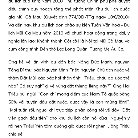
du lịch của tỉnh; Năm 2018, Thủ tướng Chính phủ phê duyệt
điều chỉnh quy hoạch tổng thể phát triển Khu du lịch quốc
gia Mũi Cà Mau (Quyết định 774/QĐ-TTg ngày 18/6/2018);
Và đến nay, khu du lịch đón chào sự kiện Tuần Văn hoá - Du
lịch Mũi Cà Mau năm 2019 với chuỗi hoạt động trọng đại, ý
nghĩa lớn lao: Khánh thành Cột cờ Hà Nội tại Mũi Cà Mau và
cụm công trình Đền thờ Lạc Long Quân, Tượng Mẹ Âu Cơ.
Ông kể về lần vinh dự đón bác Nông Đức Mạnh, nguyên
Tổng Bí thư, bác Nguyễn Minh Triết, nguyên Chủ tịch nước về
thăm Đất Mũi, các bác hỏi thân tình: “Triều, cháu ao ước thế
nào? Có suy nghĩ gì về vùng đất thiêng liêng này?”. Ông Hai
Triều bùi ngùi: “Con chỉ mong điểm cực Nam Tổ quốc bằng
50% với tuyến đầu đất nước, được vậy là con mừng lắm!”.
“Mới tuần rồi, người chị trực tiếp phân công tôi về đây “Đặt
viên gạch đầu tiên” cho khu du lịch còn nói đùa “Nguyện ý
rồi hen Triều! Yên tâm dưỡng già được rồi nghen!”, ông Triều
chia sẻ.