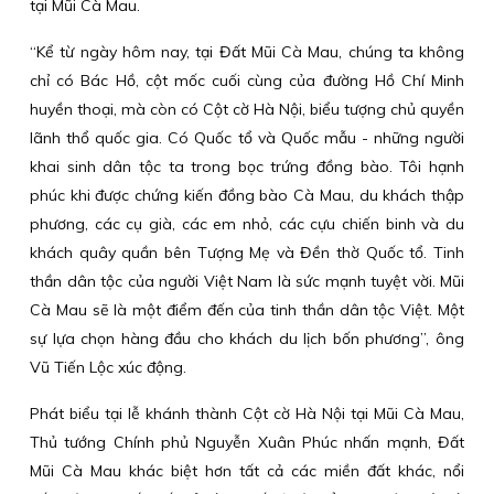
tại Mũi Cà Mau.
“Kể từ ngày hôm nay, tại Đất Mũi Cà Mau, chúng ta không
chỉ có Bác Hồ, cột mốc cuối cùng của đường Hồ Chí Minh
huyền thoại, mà còn có Cột cờ Hà Nội, biểu tượng chủ quyền
lãnh thổ quốc gia. Có Quốc tổ và Quốc mẫu - những người
khai sinh dân tộc ta trong bọc trứng đồng bào. Tôi hạnh
phúc khi được chứng kiến đồng bào Cà Mau, du khách thập
phương, các cụ già, các em nhỏ, các cựu chiến binh và du
khách quây quần bên Tượng Mẹ và Đền thờ Quốc tổ. Tinh
thần dân tộc của người Việt Nam là sức mạnh tuyệt vời. Mũi
Cà Mau sẽ là một điểm đến của tinh thần dân tộc Việt. Một
sự lựa chọn hàng đầu cho khách du lịch bốn phương”, ông
Vũ Tiến Lộc xúc động.
Phát biểu tại lễ khánh thành Cột cờ Hà Nội tại Mũi Cà Mau,
Thủ tướng Chính phủ Nguyễn Xuân Phúc nhấn mạnh, Đất
Mũi Cà Mau khác biệt hơn tất cả các miền đất khác, nổi