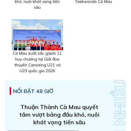
khó, nuôi khát vọng tiến
Taekwondo Cà Mau
sâu
Cà Mau xuất sắc giành 11
huy chương tại Giải đua
thuyền Canoeing U21 và
U23 quốc gia 2026
NỔI BẬT 48 GIỜ
Thuận Thành Cà Mau quyết
tâm vượt bảng đấu khó, nuôi
khát vọng tiến sâu