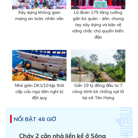
Xây dựng không gian
Lữ đoàn 175 tăng cường
mạng an toàn, nhân văn
gắn bó quân - dân, chung
tay xây dựng và bảo vệ
vững chắc chủ quyền biển,
đảo
Nhà giàn DK1/10 kịp thời
Gần 19 tỷ đồng đầu tư 7
cấp cứu ngư dân nghi bị
công trình kè chống sạt lở
đột quỵ
tại xã Tân Hưng
NỔI BẬT 48 GIỜ
Cháy 2 căn nhà liền kề ở Sông