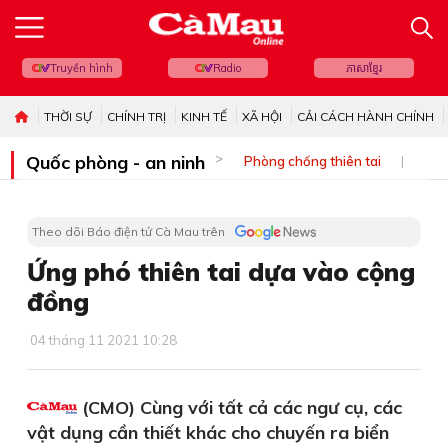
Truyền hình
Radio
ភាសាខ្មែរ
THỜI SỰ
CHÍNH TRỊ
KINH TẾ
XÃ HỘI
CẢI CÁCH HÀNH CHÍNH
Quốc phòng - an ninh
Phòng chống thiên tai
Bi
Theo dõi Báo điện tử Cà Mau trên
Ứng phó thiên tai dựa vào cộng
đồng
04 tháng 11 2021 10:28
(CMO) Cùng với tất cả các ngư cụ, các
vật dụng cần thiết khác cho chuyến ra biển