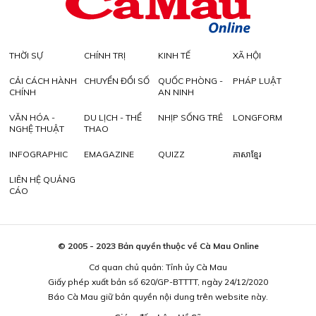
THỜI SỰ
CHÍNH TRỊ
KINH TẾ
XÃ HỘI
CẢI CÁCH HÀNH
CHUYỂN ĐỔI SỐ
QUỐC PHÒNG -
PHÁP LUẬT
CHÍNH
AN NINH
VĂN HÓA -
DU LỊCH - THỂ
NHỊP SỐNG TRẺ
LONGFORM
NGHỆ THUẬT
THAO
INFOGRAPHIC
EMAGAZINE
QUIZZ
ភាសាខ្មែរ
LIÊN HỆ QUẢNG
CÁO
© 2005 - 2023 Bản quyền thuộc về Cà Mau Online
Cơ quan chủ quản: Tỉnh ủy Cà Mau
Giấy phép xuất bản số 620/GP-BTTTT, ngày 24/12/2020
Báo Cà Mau giữ bản quyền nội dung trên website này.