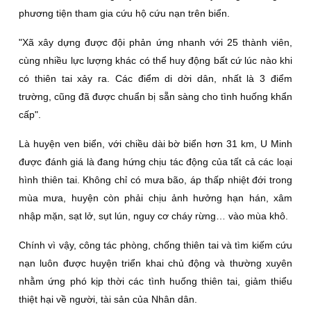
phương tiện tham gia cứu hộ cứu nạn trên biển.
"Xã xây dựng được đội phản ứng nhanh với 25 thành viên,
cùng nhiều lực lượng khác có thể huy động bất cứ lúc nào khi
có thiên tai xảy ra. Các điểm di dời dân, nhất là 3 điểm
trường, cũng đã được chuẩn bị sẵn sàng cho tình huống khẩn
cấp".
Là huyện ven biển, với chiều dài bờ biển hơn 31 km, U Minh
được đánh giá là đang hứng chịu tác động của tất cả các loại
hình thiên tai. Không chỉ có mưa bão, áp thấp nhiệt đới trong
mùa mưa, huyện còn phải chịu ảnh hưởng hạn hán, xâm
nhập mặn, sạt lở, sụt lún, nguy cơ cháy rừng… vào mùa khô.
Chính vì vậy, công tác phòng, chống thiên tai và tìm kiếm cứu
nạn luôn được huyện triển khai chủ động và thường xuyên
nhằm ứng phó kịp thời các tình huống thiên tai, giảm thiểu
thiệt hại về người, tài sản của Nhân dân.