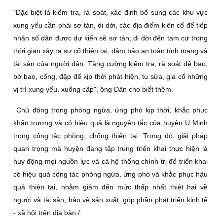
"Ðặc biệt là kiểm tra, rà soát, xác định bổ sung các khu vực
xung yếu cần phải sơ tán, di dời, các địa điểm kiên cố để tiếp
nhận số dân được dự kiến sẽ sơ tán, di dời đến tạm cư trong
thời gian xảy ra sự cố thiên tai, đảm bảo an toàn tính mạng và
tài sản của người dân. Tăng cường kiểm tra, rà soát đê bao,
bờ bao, cống, đập để kịp thời phát hiện, tu sửa, gia cố những
vị trí xung yếu, xuống cấp", ông Dân cho biết thêm.
Chủ động trong phòng ngừa, ứng phó kịp thời, khắc phục
khẩn trương và có hiệu quả là nguyên tắc của huyện U Minh
trong công tác phòng, chống thiên tai. Trong đó, giải pháp
quan trọng mà huyện đang tập trung triển khai thực hiện là
huy động mọi nguồn lực và cả hệ thống chính trị để triển khai
có hiệu quả công tác phòng ngừa, ứng phó và khắc phục hậu
quả thiên tai, nhằm giảm đến mức thấp nhất thiệt hại về
người và tài sản; bảo vệ sản xuất, góp phần phát triển kinh tế
- xã hội trên địa bàn./.