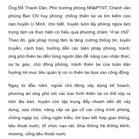
Ông Ðỗ Thanh Dân, Phó trưởng phòng NN&PTNT, Chánh văn
phòng Ban Chỉ huy phòng, chống thiên tai và tìm kiếm cứu
nạn huyện U Minh, cho biết, huyện luôn lấy phòng ngừa làm
trọng tâm và thực hiện có hiệu quả phương châm “4 tại chỗ”.
Theo đó, giải pháp trọng tâm là tăng cường thông tin, tuyên
truyền, cảnh báo, hướng dẫn các biện pháp phòng, tránh,
ứng phó thiên tai đến từng người dân để nâng cao nhận thức,
sự tự giác, chủ động phòng, tránh thiên tai của toàn dân
hướng tới mục tiêu quản lý rủi ro thiên tai dựa vào cộng đồng.
Ngay từ đầu năm, ngoài chủ động xây dựng kế hoạch,
phương án ứng phó với các loại hình thiên tai có thể xảy ra
trên địa bàn, huyện còn tập trung đẩy nhanh tiến độ xây
dựng, sửa chữa, nâng cấp và gia cố các công trình phòng,
chống ngập lụt, cống ngăn triều, bờ bao kết hợp giao thông,
tiêu thoát nước; tổ chức nạo vét, khai thông hệ thống kênh,
mương, cống tiêu thoát nước.