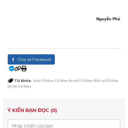
Nguyễn Phú
Chia sẻ Facebook
Từ khóa:
báo Cà Mau
Cà Mau
tin mới Cà Mau
thời sự Cà Mau
tin tức Cà Mau
Ý KIẾN BẠN ĐỌC (0)