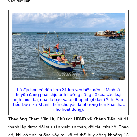
vào đất liền.
Là địa bàn có đến hơn 31 km ven biển nên U Minh là
huyện đang phải chịu ảnh hưởng nặng nề của các loại
hình thiên tai, nhất là bão và áp thấp nhiệt đới. (Ảnh: Vàm
Tiểu Dừa, xã Khánh Tiến chủ yếu là phương tiện khai thác
nhỏ hoạt động).
Theo ông Phạm Văn Út, Chủ tịch UBND xã Khánh Tiến, xã đã
thành lập được đội tàu sản xuất an toàn, đội tàu cứu hộ. Theo
đó, khi có tình huống xảy ra, xã có thể huy động khoảng 15