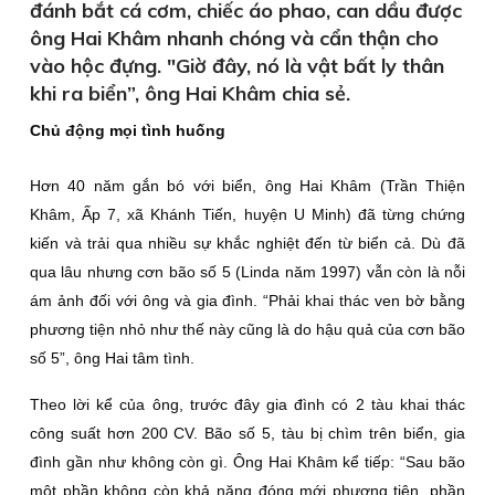
đánh bắt cá cơm, chiếc áo phao, can dầu được
ông Hai Khâm nhanh chóng và cẩn thận cho
vào hộc đựng. "Giờ đây, nó là vật bất ly thân
khi ra biển”, ông Hai Khâm chia sẻ.
Chủ động mọi tình huống
Hơn 40 năm gắn bó với biển, ông Hai Khâm (Trần Thiện
Khâm, Ấp 7, xã Khánh Tiến, huyện U Minh) đã từng chứng
kiến và trải qua nhiều sự khắc nghiệt đến từ biển cả. Dù đã
qua lâu nhưng cơn bão số 5 (Linda năm 1997) vẫn còn là nỗi
ám ảnh đối với ông và gia đình. “Phải khai thác ven bờ bằng
phương tiện nhỏ như thế này cũng là do hậu quả của cơn bão
số 5”, ông Hai tâm tình.
Theo lời kể của ông, trước đây gia đình có 2 tàu khai thác
công suất hơn 200 CV. Bão số 5, tàu bị chìm trên biển, gia
đình gần như không còn gì. Ông Hai Khâm kể tiếp: “Sau bão
một phần không còn khả năng đóng mới phương tiện, phần