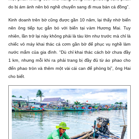
do bị ám ảnh nên bỏ nghề chuyển sang đi mua bán cá đồng”.
Kinh doanh trên bờ cũng được gần 10 năm, lại thấy nhớ biển
nên ông tiếp tục gắn bó với biển tại vàm Hương Mai. Tuy
nhiên, lần trở lại này không phải là tàu lớn như trước mà chỉ là
chiếc vỏ máy khai thác cá cơm gần bờ để phục vụ nghề làm
nước mắm của gia đình. “Dù chỉ khai thác cách bờ chưa đầy
1 km, nhưng mỗi khi ra phải trang bị đầy đủ từ áo phao cho
đến phao tròn và thêm một vài cái can để phòng bị”, ông Hai
cho biết.