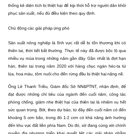
thống kê diện tích bị thiệt hại để kịp thời hỗ trợ người dân khôi
phục sản xuất, nếu đủ điều kiện theo quy định.
Chủ động các giải pháp ứng phó
Sản xuất nông nghiệp là lĩnh vực rất dễ bị tổn thương khi có
thiên tai, thời tiết bất thường. Thực tế này đã được bộc lộ qua
nhiều vụ mùa trong những năm gần đây. Gần nhất là đợt hạn
hán, thiên tai trong năm 2020 với hàng chục ngàn héc-ta từ
lúa, hoa màu, tôm nuôi cho đến rừng đều bị thiệt hại nặng nề.
Ông Lê Thanh Triều, Giám đốc Sở NN&PTNT, nhận định, để
đạt được những chỉ tiêu của ngành đến cuối năm, công tác
phòng chống, giảm nhẹ thiệt hại của thiên tai là nhiệm vụ hết
sức quan trọng. Bởi, theo dự báo, từ đây đến cuối năm có đến
khoảng 5 cơn bão, trong đó 1-2 cơn có khả năng ảnh hưởng
đến khu vực đất liền phía Nam. Do đó, sở đang cùng với chính
quyền địa phương triển khai quyết liệt các giải pháp nhằm