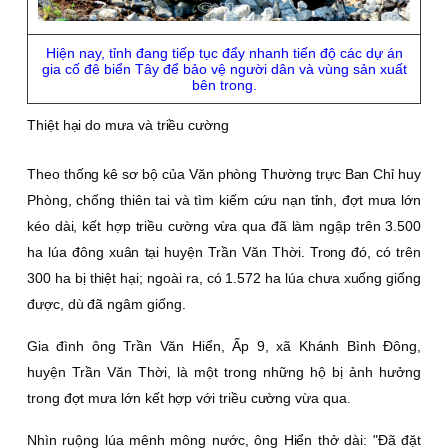
Hiện nay, tỉnh đang tiếp tục đẩy nhanh tiến độ các dự án
gia cố đê biển Tây để bảo vệ người dân và vùng sản xuất
bên trong.
Thiệt hại do mưa và triều cường
Theo thống kê sơ bộ của Văn phòng Thường trực Ban Chỉ huy
Phòng, chống thiên tai và tìm kiếm cứu nạn tỉnh, đợt mưa lớn
kéo dài, kết hợp triều cường vừa qua đã làm ngập trên 3.500
ha lúa đông xuân tại huyện Trần Văn Thời. Trong đó, có trên
300 ha bị thiệt hại; ngoài ra, có 1.572 ha lúa chưa xuống giống
được, dù đã ngâm giống.
Gia đình ông Trần Văn Hiển, Ấp 9, xã Khánh Bình Ðông,
huyện Trần Văn Thời, là một trong những hộ bị ảnh hưởng
trong đợt mưa lớn kết hợp với triều cường vừa qua.
Nhìn ruộng lúa mênh mông nước, ông Hiển thở dài: "Ðã đặt