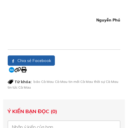
Nguyễn Phú
Chia sẻ Facebook
Từ khóa:
báo Cà Mau
Cà Mau
tin mới Cà Mau
thời sự Cà Mau
tin tức Cà Mau
Ý KIẾN BẠN ĐỌC (0)