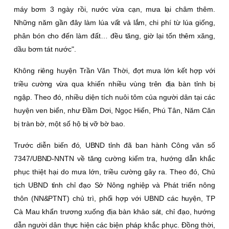
máy bơm 3 ngày rồi, nước vừa cạn, mưa lại châm thêm.
Những năm gần đây làm lúa vất vả lắm, chi phí từ lúa giống,
phân bón cho đến làm đất… đều tăng, giờ lại tốn thêm xăng,
dầu bơm tát nước".
Không riêng huyện Trần Văn Thời, đợt mưa lớn kết hợp với
triều cường vừa qua khiến nhiều vùng trên địa bàn tỉnh bị
ngập. Theo đó, nhiều diện tích nuôi tôm của người dân tại các
huyện ven biển, như Ðầm Dơi, Ngọc Hiển, Phú Tân, Năm Căn
bị tràn bờ, một số hộ bị vỡ bờ bao.
Trước diễn biến đó, UBND tỉnh đã ban hành Công văn số
7347/UBND-NNTN về tăng cường kiểm tra, hướng dẫn khắc
phục thiệt hại do mưa lớn, triều cường gây ra. Theo đó, Chủ
tịch UBND tỉnh chỉ đạo Sở Nông nghiệp và Phát triển nông
thôn (NN&PTNT) chủ trì, phối hợp với UBND các huyện, TP
Cà Mau khẩn trương xuống địa bàn khảo sát, chỉ đạo, hướng
dẫn người dân thực hiện các biện pháp khắc phục. Ðồng thời,