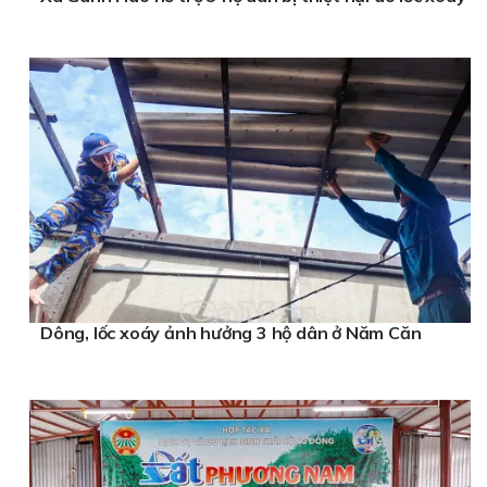
Dông, lốc xoáy ảnh hưởng 3 hộ dân ở Năm Căn