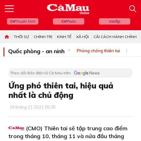
Truyền hình
Radio
ភាសាខ្មែរ
THỜI SỰ
CHÍNH TRỊ
KINH TẾ
XÃ HỘI
CẢI CÁCH HÀNH CHÍNH
Quốc phòng - an ninh
Phòng chống thiên tai
Bi
Theo dõi Báo điện tử Cà Mau trên
Ứng phó thiên tai, hiệu quả
nhất là chủ động
18 tháng 11 2021 05:35
(CMO) Thiên tai sẽ tập trung cao điểm
trong tháng 10, tháng 11 và nửa đầu tháng