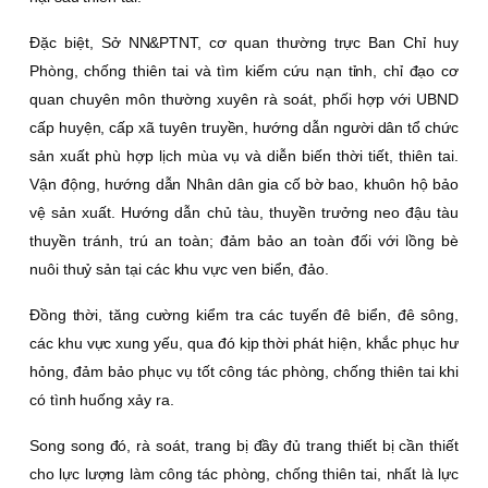
Ðặc biệt, Sở NN&PTNT, cơ quan thường trực Ban Chỉ huy
Phòng, chống thiên tai và tìm kiếm cứu nạn tỉnh, chỉ đạo cơ
quan chuyên môn thường xuyên rà soát, phối hợp với UBND
cấp huyện, cấp xã tuyên truyền, hướng dẫn người dân tổ chức
sản xuất phù hợp lịch mùa vụ và diễn biến thời tiết, thiên tai.
Vận động, hướng dẫn Nhân dân gia cố bờ bao, khuôn hộ bảo
vệ sản xuất. Hướng dẫn chủ tàu, thuyền trưởng neo đậu tàu
thuyền tránh, trú an toàn; đảm bảo an toàn đối với lồng bè
nuôi thuỷ sản tại các khu vực ven biển, đảo.
Ðồng thời, tăng cường kiểm tra các tuyến đê biển, đê sông,
các khu vực xung yếu, qua đó kịp thời phát hiện, khắc phục hư
hỏng, đảm bảo phục vụ tốt công tác phòng, chống thiên tai khi
có tình huống xảy ra.
Song song đó, rà soát, trang bị đầy đủ trang thiết bị cần thiết
cho lực lượng làm công tác phòng, chống thiên tai, nhất là lực