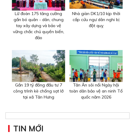
Lữ đoàn 175 tăng cường
Nhà giàn DK1/10 kịp thời
gắn bó quân - dân, chung
cấp cứu ngư dân nghi bị
tay xây dựng và bảo vệ
đột quỵ
vững chắc chủ quyền biển,
đảo
Gần 19 tỷ đồng đầu tư 7
Tân Ân sôi nổi Ngày hội
công trình kè chống sạt lở
toàn dân bảo vệ an ninh Tổ
tại xã Tân Hưng
quốc năm 2026
TIN MỚI