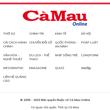
THỜI SỰ
CHÍNH TRỊ
KINH TẾ
XÃ HỘI
CẢI CÁCH HÀNH
CHUYỂN ĐỔI SỐ
QUỐC PHÒNG -
PHÁP LUẬT
CHÍNH
AN NINH
VĂN HÓA -
DU LỊCH - THỂ
NHỊP SỐNG TRẺ
LONGFORM
NGHỆ THUẬT
THAO
INFOGRAPHIC
EMAGAZINE
QUIZZ
ភាសាខ្មែរ
LIÊN HỆ QUẢNG
CÁO
© 2005 - 2023 Bản quyền thuộc về Cà Mau Online
Cơ quan chủ quản: Tỉnh ủy Cà Mau