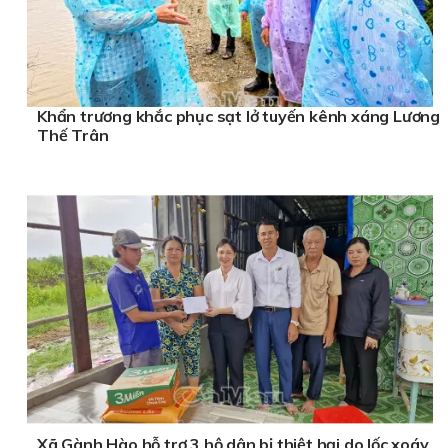
Khẩn trương khắc phục sạt lở tuyến kênh xáng Lương
Thế Trân
Xã Gành Hào hỗ trợ 3 hộ dân bị thiệt hại do lốc xoáy