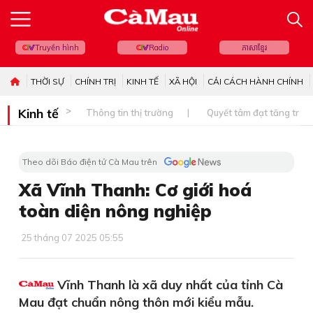
Truyền hình
Radio
ភាសាខ្មែរ
THỜI SỰ
CHÍNH TRỊ
KINH TẾ
XÃ HỘI
CẢI CÁCH HÀNH CHÍNH
Kinh tế
Thông tin thị trường
Quyết tâm đạt tăng trưở
Theo dõi Báo điện tử Cà Mau trên
Xã Vĩnh Thanh: Cơ giới hoá
toàn diện nông nghiệp
25 tháng 07 2025 05:55
Vĩnh Thanh là xã duy nhất của tỉnh Cà
Mau đạt chuẩn nông thôn mới kiểu mẫu.