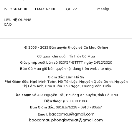
INFOGRAPHIC
EMAGAZINE
QUIZZ
ភាសាខ្មែរ
LIÊN HỆ QUẢNG
CÁO
© 2005 - 2023 Bản quyền thuộc về Cà Mau Online
Cơ quan chủ quản: Tỉnh ủy Cà Mau
Giấy phép xuất bản số 620/GP-BTTTT, ngày 24/12/2020
Báo Cà Mau giữ bản quyền nội dung trên website này.
Giám đốc: Lâm Hồ Sỹ
Phó Giám đốc: Ngô Minh Toàn, Hồ Tấn Lộc, Nguyễn Quốc Danh, Nguyễn
Thị Lâm Anh, Cao Xuân Thu Ngọc, Trương Văn Tuấn
Tòa soạn:
Số 413 Nguyễn Trãi, Phường An Xuyên, tỉnh Cà Mau.
Điện thoại:
(0290)3831066
Ban Giám đốc:
0918.575228 - 0913.780557
baocamau@gmail.com
Email:
baocamau.phongkythuat@gmail.com