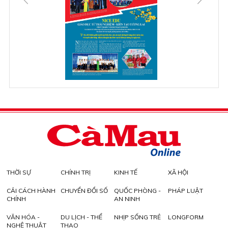
THỜI SỰ
CHÍNH TRỊ
KINH TẾ
XÃ HỘI
CẢI CÁCH HÀNH
CHUYỂN ĐỔI SỐ
QUỐC PHÒNG -
PHÁP LUẬT
CHÍNH
AN NINH
VĂN HÓA -
DU LỊCH - THỂ
NHỊP SỐNG TRẺ
LONGFORM
NGHỆ THUẬT
THAO