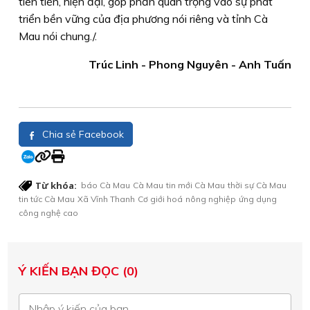
tiên tiến, hiện đại, góp phần quan trọng vào sự phát
triển bền vững của địa phương nói riêng và tỉnh Cà
Mau nói chung./.
Trúc Linh - Phong Nguyên - Anh Tuấn
Chia sẻ Facebook
Từ khóa:
báo Cà Mau
Cà Mau
tin mới Cà Mau
thời sự Cà Mau
tin tức Cà Mau
Xã Vĩnh Thanh
Cơ giới hoá
nông nghiệp
ứng dụng
công nghệ cao
Ý KIẾN BẠN ĐỌC (0)