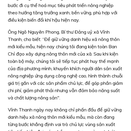
bước đi cụ thể hoá mục tiêu phát triển nông nghiệp
theo hướng tăng trưởng xanh, bền vững, phù hợp với
điều kiện biến đổi khí hậu hiện nay.
Ông Ngô Nguyên Phong, Bí thư Ðảng uỷ xã Vĩnh
Thanh, cho biết: “Ðể giữ vững danh hiệu xã nông thôn
mới kiểu mẫu, hiện nay chúng tôi đang kiện toàn Ban
Chỉ đạo xây dựng nông thôn mới của xã. Sau khi kiện
toàn bộ máy, chúng tôi sẽ tiếp tục phát huy thế mạnh
của địa phương mình, khuyến khích người dân sản xuất
nông nghiệp ứng dụng công nghệ cao, hình thành chuỗi
giá trị gắn với các sản phẩm chủ lực, để góp phần giảm
chi phí, giảm phát thải nhưng vẫn đảm bảo năng suất
và chất lượng nông sản".
Vĩnh Thanh ngày nay không chỉ phấn đấu để giữ vững
danh hiệu xã nông thôn mới kiểu mẫu, mà còn đang
từng bước khẳng định vai trò chủ lực vùng sản xuất