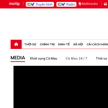
ភាសាខ្មែរ
M
ultimedia
Truyền hình
Radio
Thứ sáu, 7-8-26 04:07:53
THỜI SỰ
CHÍNH TRỊ
KINH TẾ
XÃ HỘI
CẢI CÁCH HÀN
MEDIA
Khát vọng Cà Mau
Cà Mau 24 / 7
Thời sự