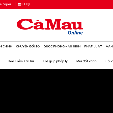
e
P
aper
LHQC
H CHÍNH
CHUYỂN ĐỔI SỐ
QUỐC PHÒNG - AN NINH
PHÁP LUẬT
VĂN
Bảo Hiểm Xã Hội
Trợ giúp pháp lý
Mũi đất xanh
Cải 