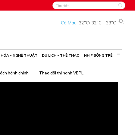
Cà Mau
,
32°C
/
32°C
-
33°C
 HÓA - NGHỆ THUẬT
DU LỊCH - THỂ THAO
NHỊP SỐNG TRẺ
cách hành chính
Theo dõi thi hành VBPL