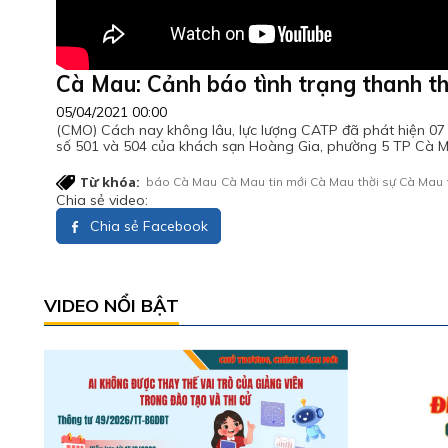
Cà Mau: Cảnh báo tình trạng thanh th
05/04/2021 00:00
(CMO) Cách nay không lâu, lực lượng CATP đã phát hiện 07 đ
số 501 và 504 của khách sạn Hoàng Gia, phường 5 TP Cà M
Từ khóa:
báo Cà Mau
Cà Mau
tin mới Cà Mau
thời sự Cà Mau
Chia sẻ video:
Chia sẻ Facebook
VIDEO NỔI BẬT