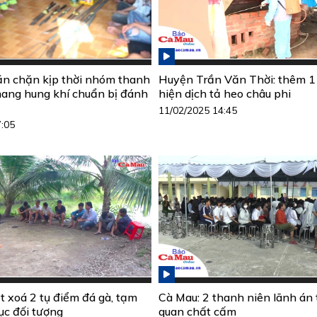
n chặn kịp thời nhóm thanh
Huyện Trần Văn Thời: thêm 1
mang hung khí chuẩn bị đánh
hiện dịch tả heo châu phi
11/02/2025 14:45
7:05
t xoá 2 tụ điểm đá gà, tạm
Cà Mau: 2 thanh niên lãnh án t
ục đối tượng
quan chất cấm