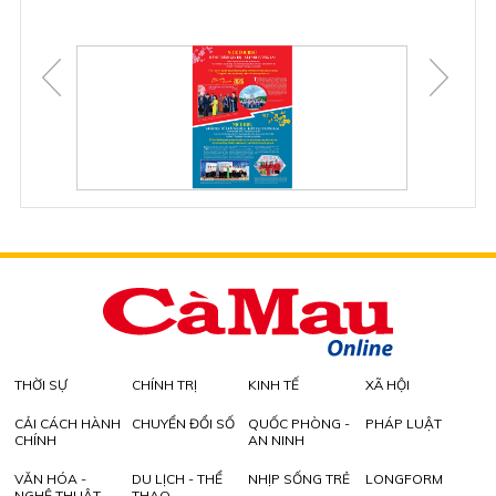
THỜI SỰ
CHÍNH TRỊ
KINH TẾ
XÃ HỘI
CẢI CÁCH HÀNH
CHUYỂN ĐỔI SỐ
QUỐC PHÒNG -
PHÁP LUẬT
CHÍNH
AN NINH
VĂN HÓA -
DU LỊCH - THỂ
NHỊP SỐNG TRẺ
LONGFORM
NGHỆ THUẬT
THAO