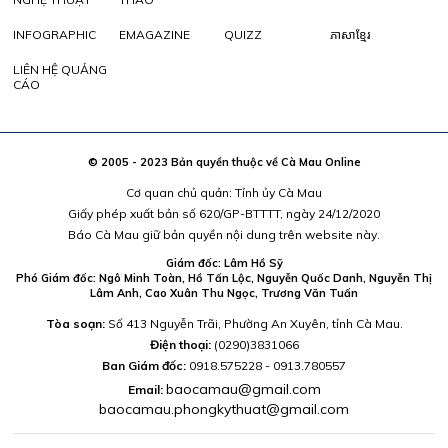
INFOGRAPHIC
EMAGAZINE
QUIZZ
ភាសាខ្មែរ
LIÊN HỆ QUẢNG
CÁO
© 2005 - 2023 Bản quyền thuộc về Cà Mau Online
Cơ quan chủ quản: Tỉnh ủy Cà Mau
Giấy phép xuất bản số 620/GP-BTTTT, ngày 24/12/2020
Báo Cà Mau giữ bản quyền nội dung trên website này.
Giám đốc: Lâm Hồ Sỹ
Phó Giám đốc: Ngô Minh Toàn, Hồ Tấn Lộc, Nguyễn Quốc Danh, Nguyễn Thị
Lâm Anh, Cao Xuân Thu Ngọc, Trương Văn Tuấn
Tòa soạn:
Số 413 Nguyễn Trãi, Phường An Xuyên, tỉnh Cà Mau.
Điện thoại:
(0290)3831066
Ban Giám đốc:
0918.575228 - 0913.780557
baocamau@gmail.com
Email:
baocamau.phongkythuat@gmail.com