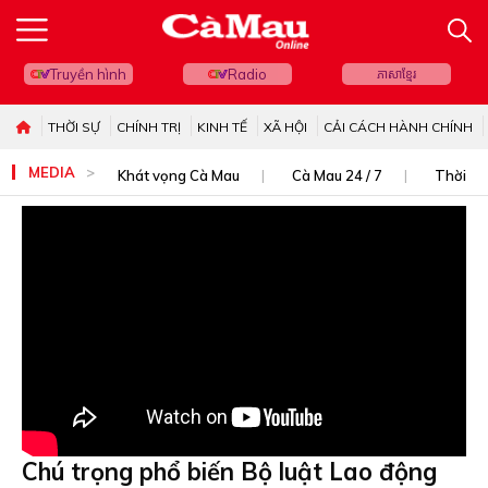
Truyền hình
Radio
ភាសាខ្មែរ
THỜI SỰ
CHÍNH TRỊ
KINH TẾ
XÃ HỘI
CẢI CÁCH HÀNH CHÍNH
MEDIA
Khát vọng Cà Mau
Cà Mau 24 / 7
Thời sự
Chú trọng phổ biến Bộ luật Lao động