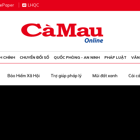
e
P
aper
LHQC
H CHÍNH
CHUYỂN ĐỔI SỐ
QUỐC PHÒNG - AN NINH
PHÁP LUẬT
VĂN
Bảo Hiểm Xã Hội
Trợ giúp pháp lý
Mũi đất xanh
Cải c