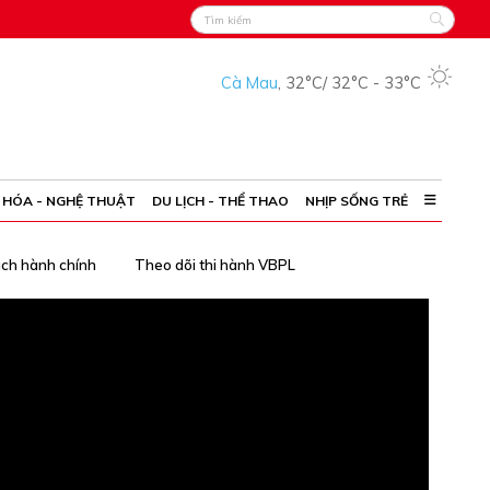
Cà Mau
,
32°C
/
32°C
-
33°C
 HÓA - NGHỆ THUẬT
DU LỊCH - THỂ THAO
NHỊP SỐNG TRẺ
ách hành chính
Theo dõi thi hành VBPL