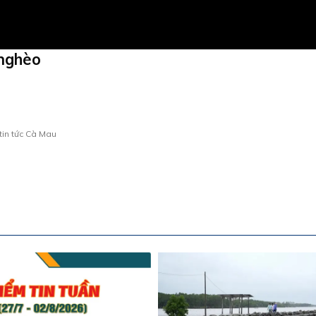
 nghèo
tin tức Cà Mau