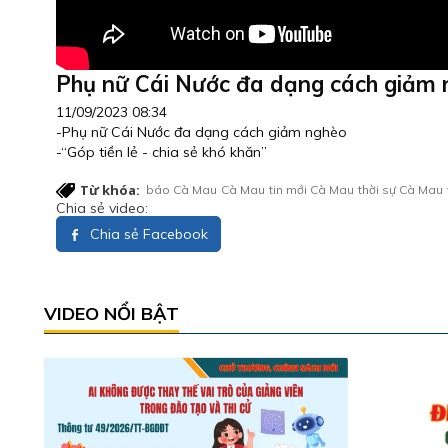
Phụ nữ Cái Nước đa dạng cách giảm
11/09/2023 08:34
-Phụ nữ Cái Nước đa dạng cách giảm nghèo
-“Góp tiền lẻ - chia sẻ khó khăn”
Từ khóa:
báo Cà Mau
Cà Mau
tin mới Cà Mau
thời sự Cà Mau
Chia sẻ video:
Chia sẻ Facebook
VIDEO NỔI BẬT