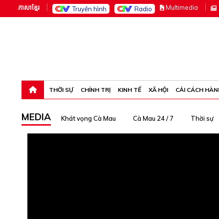
ភាសាខ្មែរ
M
ultimedia
Truyền hình
Radio
Thứ năm, 6-8-26 14:49:25
THỜI SỰ
CHÍNH TRỊ
KINH TẾ
XÃ HỘI
CẢI CÁCH HÀN
MEDIA
Khát vọng Cà Mau
Cà Mau 24 / 7
Thời sự