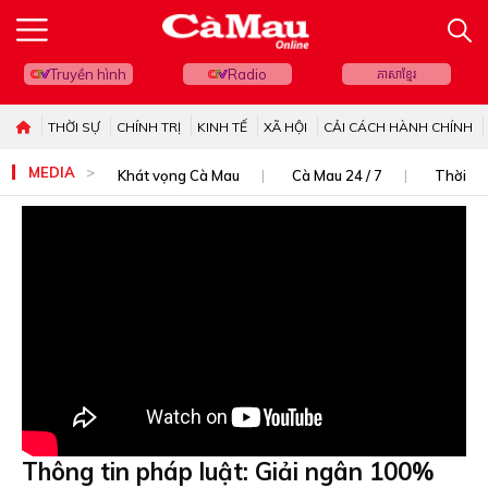
Truyền hình
Radio
ភាសាខ្មែរ
THỜI SỰ
CHÍNH TRỊ
KINH TẾ
XÃ HỘI
CẢI CÁCH HÀNH CHÍNH
MEDIA
Khát vọng Cà Mau
Cà Mau 24 / 7
Thời sự
Thông tin pháp luật: Giải ngân 100%