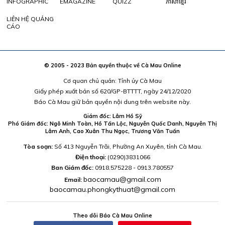
INFOGRAPHIC
EMAGAZINE
QUIZZ
ភាសាខ្មែរ
LIÊN HỆ QUẢNG
CÁO
© 2005 - 2023 Bản quyền thuộc về Cà Mau Online
Cơ quan chủ quản: Tỉnh ủy Cà Mau
Giấy phép xuất bản số 620/GP-BTTTT, ngày 24/12/2020
Báo Cà Mau giữ bản quyền nội dung trên website này.
Giám đốc: Lâm Hồ Sỹ
Phó Giám đốc: Ngô Minh Toàn, Hồ Tấn Lộc, Nguyễn Quốc Danh, Nguyễn Thị
Lâm Anh, Cao Xuân Thu Ngọc, Trương Văn Tuấn
Tòa soạn:
Số 413 Nguyễn Trãi, Phường An Xuyên, tỉnh Cà Mau.
Điện thoại:
(0290)3831066
Ban Giám đốc:
0918.575228 - 0913.780557
baocamau@gmail.com
Email:
baocamau.phongkythuat@gmail.com
Theo dõi Báo Cà Mau Online