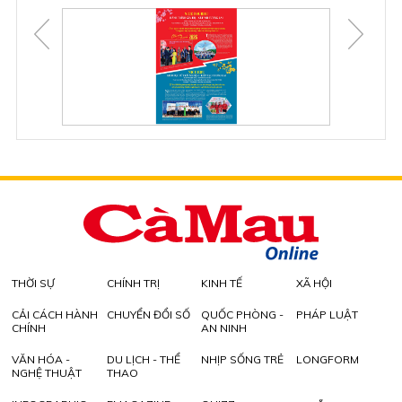
THỜI SỰ
CHÍNH TRỊ
KINH TẾ
XÃ HỘI
CẢI CÁCH HÀNH
CHUYỂN ĐỔI SỐ
QUỐC PHÒNG -
PHÁP LUẬT
CHÍNH
AN NINH
VĂN HÓA -
DU LỊCH - THỂ
NHỊP SỐNG TRẺ
LONGFORM
NGHỆ THUẬT
THAO