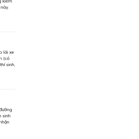
g kiểm
 này.
 lái xe
n (có
hí sinh,
 đường
n sinh
 nhận