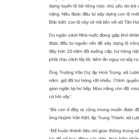
dựng tuyến lộ bê-tông nào, chủ yếu do bà 
nặng. Nếu được đầu tư xây dựng con lộ mới
Đặc biệt, con lộ này sẽ nối liền với xã Tân H
Do ngân sách Nhà nước đang gặp khó khăn,
được đầu tư nguồn vốn để xây dựng lộ nông
đây hơn 10 năm đã xuống cấp, hư hỏng nặn
phải chịu cảnh lầy lội, tiềm ẩn nguy cơ xảy r
Ông Trương Văn Dự, ấp Hoà Trung, xã Lương
năm, giờ đã hư hỏng rất nhiều. Chính quyề
gian ngắn lại hư tiếp. Mùa nắng còn đỡ, mùa 
cá hôi vậy”.
“Bà con ở đây ai cũng mong muốn được đầu 
ông Huỳnh Văn Kiệt, ấp Trung Thành, xã Lươ
“Để hoàn thành tiêu chí giao thông trong x
lực để xã huy động sức dân, thực hiện nhữn