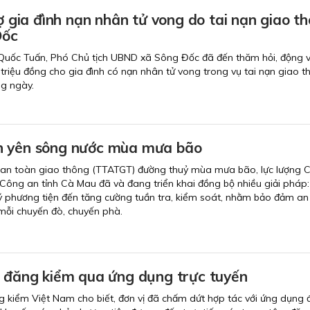
rợ gia đình nạn nhân tử vong do tai nạn giao t
Đốc
 Quốc Tuấn, Phó Chủ tịch UBND xã Sông Đốc đã đến thăm hỏi, động v
2 triệu đồng cho gia đình có nạn nhân tử vong trong vụ tai nạn giao 
ng ngày.
h yên sông nước mùa mưa bão
, an toàn giao thông (TTATGT) đường thuỷ mùa mưa bão, lực lượng 
Công an tỉnh Cà Mau đã và đang triển khai đồng bộ nhiều giải pháp:
lý phương tiện đến tăng cường tuần tra, kiểm soát, nhằm bảo đảm an
mỗi chuyến đò, chuyến phà.
h đăng kiểm qua ứng dụng trực tuyến
 kiểm Việt Nam cho biết, đơn vị đã chấm dứt hợp tác với ứng dụng đ