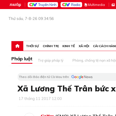
ភាសាខ្មែរ
Truyền hình
Radio
M
ultimedia
Thứ sáu, 7-8-26 09:34:56
THỜI SỰ
CHÍNH TRỊ
KINH TẾ
XÃ HỘI
CẢI CÁCH HÀN
Pháp luật
Trợ giúp pháp lý
Phòng, chống tệ nạn xã hội
Theo dõi Báo điện tử Cà Mau trên
Xã Lương Thế Trân bức xú
17 tháng 11 2017 12:00