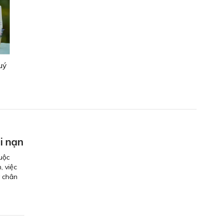
uý
i nạn
uộc
, việc
y chân