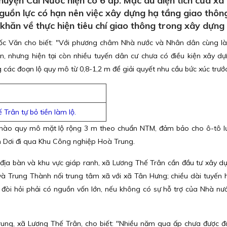
uyện Cái Nước hiện có 6 ấp. Mặc dù diện tích của xã
nguồn lực có hạn nên việc xây dựng hạ tầng giao thôn
khăn về thực hiện tiêu chí giao thông trong xây dựn
ốc Văn cho biết: "Với phương châm Nhà nước và Nhân dân cùng l
n, nhưng hiện tại còn nhiều tuyến dân cư chưa có điều kiện xây dự
các đoạn lộ quy mô từ 0,8-1,2 m để giải quyết nhu cầu bức xúc trướ
Trân tự bỏ tiền làm lộ.
 nào quy mô mặt lộ rộng 3 m theo chuẩn NTM, đảm bảo cho ô-tô l
ầm Dơi đi qua Khu Công nghiệp Hoà Trung.
n địa bàn và khu vực giáp ranh, xã Lương Thế Trân cần đầu tư xây d
và Trung Thành nối trung tâm xã với xã Tân Hưng; chiều dài tuyến 
y đòi hỏi phải có nguồn vốn lớn, nếu không có sự hỗ trợ của Nhà nư
g, xã Lương Thế Trân, cho biết: "Nhiều năm qua ấp chưa được đ