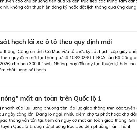
khuyến cáo chủ phương tiện đưa xe đến trực tiếp các trung tâm đăn
 định, không cần thực hiện đăng ký hoặc đặt lịch thông qua ứng dụng
 sát hạch lái xe ô tô theo quy định mới
 thông, Công an tỉnh Cà Mau vừa tổ chức kỳ sát hạch, cấp giấy phép
n theo quy định mới tại Thông tư số 108/2026/TT-BCA của Bộ Công a
/2026) cho hơn 300 thí sinh. Những thay đổi này tạo thuận lợi hơn cho t
ảm chất lượng sát hạch.
nóng" mất an toàn trên Quốc lộ 1
g nhanh của lưu lượng phương tiện, áp lực giao thông trên các tuyến
au ngày càng lớn. Đáng lo ngại, nhiều điểm chợ tự phát hoặc chợ dâ
iao thông vẫn tồn tại, tiềm ẩn nguy cơ mất an toàn giao thông. Ghi
 tuyến Quốc lộ 1, đoạn từ phường Bạc Liêu đến phường Tân Thành.