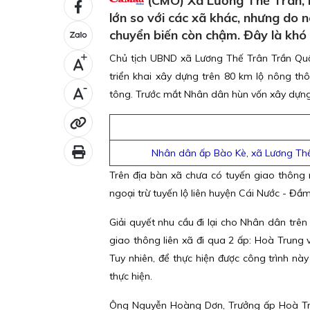
(CMO) Xã Lương Thế Trân, h
lớn so với các xã khác, nhưng do 
chuyển biến còn chậm. Đây là khó 
Chủ tịch UBND xã Lương Thế Trân Trần Qu
+
triển khai xây dựng trên 80 km lộ nông thô
-
tông. Trước mắt Nhân dân hùn vốn xây dựng 
Nhân dân ấp Bào Kè, xã Lương Thế 
Trên địa bàn xã chưa có tuyến giao thông
ngoại trừ tuyến lộ liên huyện Cái Nước - Đ
Giải quyết nhu cầu đi lại cho Nhân dân trê
giao thông liên xã đi qua 2 ấp: Hoà Trung 
Tuy nhiên, để thực hiện được công trình nà
thực hiện.
Ông Nguyễn Hoàng Dơn, Trưởng ấp Hoà Trun