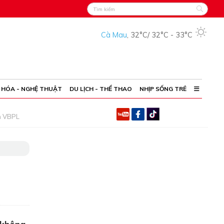
Cà Mau
,
32°C
/
32°C
-
33°C
 HÓA - NGHỆ THUẬT
DU LỊCH - THỂ THAO
NHỊP SỐNG TRẺ
h VBPL