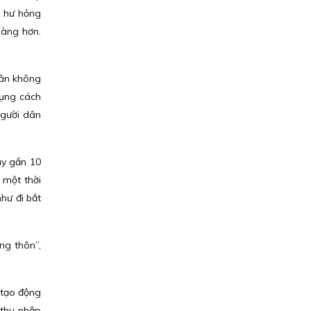
à hư hỏng
dàng hơn.
rân không
dụng cách
người dân
ay gần 10
 một thời
hư đi bắt
ng thôn”,
 tạo động
 thu nhập