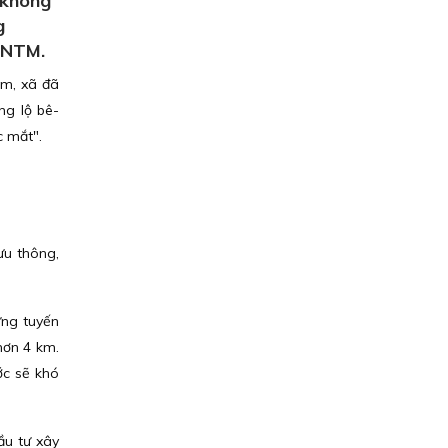
 không
g
g NTM.
àm, xã đã
ng lộ bê-
c mắt".
ưu thông,
ựng tuyến
hơn 4 km.
ớc sẽ khó
ầu tư xây