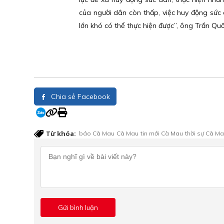
của người dân còn thấp, việc huy động sức
lớn khó có thể thực hiện được”, ông Trần Quố
Chia sẻ Facebook
Từ khóa:
báo Cà Mau
Cà Mau
tin mới Cà Mau
thời sự Cà M