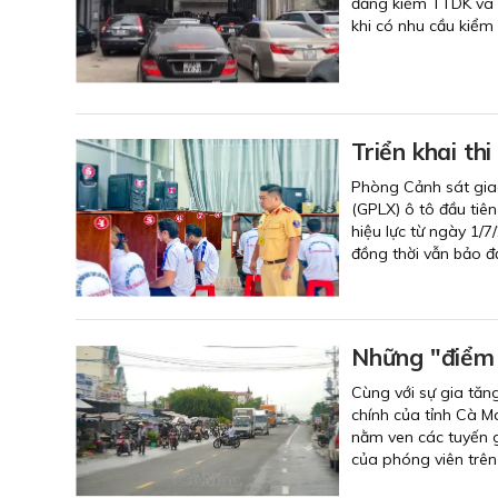
đăng kiểm TTDK và 
khi có nhu cầu kiểm
Triển khai thi
Phòng Cảnh sát giao
(GPLX) ô tô đầu tiê
hiệu lực từ ngày 1/7
đồng thời vẫn bảo đ
Những "điểm 
Cùng với sự gia tăn
chính của tỉnh Cà M
nằm ven các tuyến g
của phóng viên trên