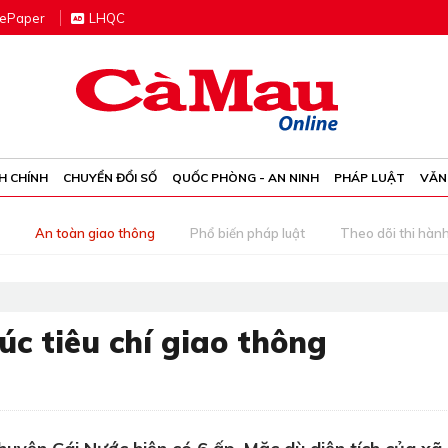
e
P
aper
LHQC
H CHÍNH
CHUYỂN ĐỔI SỐ
QUỐC PHÒNG - AN NINH
PHÁP LUẬT
VĂN
An toàn giao thông
Phổ biến pháp luật
Theo dõi thi hàn
c tiêu chí giao thông