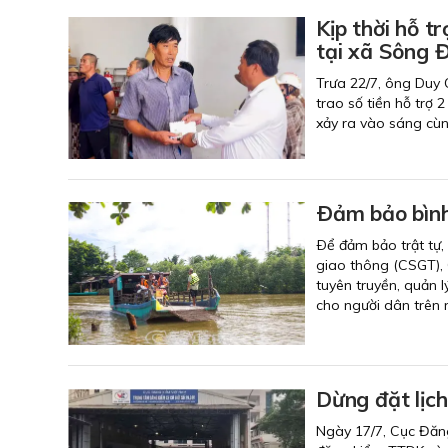
Kịp thời hỗ t
tại xã Sông 
Trưa 22/7, ông Duy
trao số tiền hỗ trợ 
xảy ra vào sáng cù
Ðảm bảo bìn
Ðể đảm bảo trật tự
giao thông (CSGT), 
tuyên truyền, quản 
cho người dân trên 
Dừng đặt lịc
Ngày 17/7, Cục Đăng