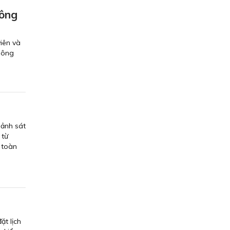
hông
iên và
thông
Cảnh sát
 từ
 toàn
ặt lịch