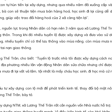
con tự hùn tiền lại xây dựng, nhưng qua nhiều năm đã xuống cấp v
, bà con sẽ thuận tiện mua bán hàng hoá, học sinh đi lại cũng dễ 
ưng, giúp việc trao đổi hàng hoá của 2 xã càng tiện lợi”.
 nguồn lực trong Nhân dân có hạn nên 3 năm qua xã Lương Thế T
 thôn. Trong khi đó nhiều tuyến lộ được xây dựng và đưa vào sử 
g, nhiều tuyến chỉ có thể lưu thông vào mùa nắng, còn mùa mưa 
a tai nạn giao thông.
 Thế Trân, cho biết: “Tuyến lộ trước nhà tôi được xây dựng cách n
n địa phương nhiều lần vận động Nhân dân sửa chữa nhưng chỉ được
mưa đi lại vất vả lắm, tội nhất là mấy cháu học sinh, đi học mà cứ n
tư xây dựng con lộ mới để phát triển kinh tế, thay đổi bộ mặt nô
ng Thế Trân, bày tỏ.
ây dựng NTM, xã Lương Thế Trân rất cần nguồn vốn Nhà nước hỗ trợ,
g tuyến giao thông huyết mạch. Vì điều kiện kinh tế còn khó khăn,