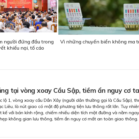
m người đứng đầu trong
Vì những chuyến biển không ma t
yết khiếu nại, tố cáo
ng tại vòng xoay Cầu Sập, tiềm ẩn nguy cơ ta
 lộ 1, vòng xoay cầu Dần Xây (người dân thường gọi là Cầu Sập), th
Liêu, là nút giao có mật độ phương tiện lưu thông rất lớn. Tuy nhiên
t kế với bán kính rộng, chiếm nhiều diện tích mặt đường và nằm nga
hẹp không gian lưu thông, tiềm ẩn nguy cơ mất an toàn giao thông.