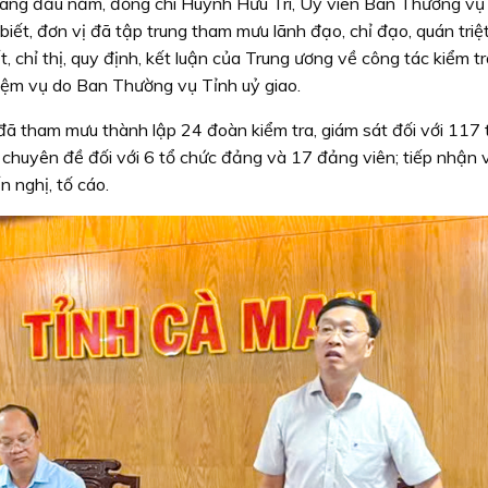
háng đầu năm, đồng chí Huỳnh Hữu Trí, Uỷ viên Ban Thường vụ 
iết, đơn vị đã tập trung tham mưu lãnh đạo, chỉ đạo, quán triệ
ết, chỉ thị, quy định, kết luận của Trung ương về công tác kiểm t
hiệm vụ do Ban Thường vụ Tỉnh uỷ giao.
đã tham mưu thành lập 24 đoàn kiểm tra, giám sát đối với 117 
 chuyên đề đối với 6 tổ chức đảng và 17 đảng viên; tiếp nhận v
 nghị, tố cáo.