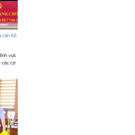
g cán bộ
lĩnh vực
a các cơ