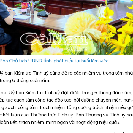
Phó Chủ tịch UBND tỉnh, phát biểu tại buổi làm việc.
 Uỷ ban Kiểm tra Tỉnh uỷ cũng đề ra các nhiệm vụ trọng tâm n
 trong 6 tháng cuối năm.
 mà Uỷ ban Kiểm tra Tỉnh uỷ đạt được trong 6 tháng đầu năm, 
iếp tục quan tâm công tác đào tạo, bồi dưỡng chuyên môn, ngh
ong sạch, công tâm, trách nhiệm; tăng cường trách nhiệm nêu g
c kết luận của Thường trực Tỉnh uỷ, Ban Thường vụ Tỉnh uỷ sa
đoàn kết, trách nhiệm, minh bạch và hoạt động hiệu quả./.