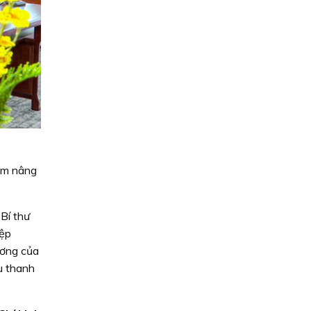
hằm nâng
Bí thư
iệp
ương của
u thanh