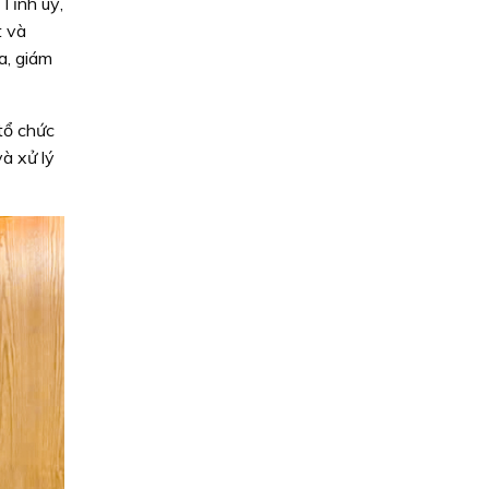
Tỉnh uỷ,
t và
ra, giám
tổ chức
à xử lý