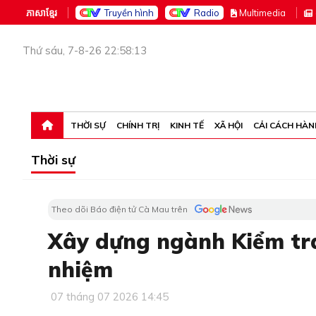
ភាសាខ្មែរ
Truyền hình
Radio
M
ultimedia
Thứ sáu, 7-8-26 22:58:13
THỜI SỰ
CHÍNH TRỊ
KINH TẾ
XÃ HỘI
CẢI CÁCH HÀN
Thời sự
Theo dõi Báo điện tử Cà Mau trên
Xây dựng ngành Kiểm tra
nhiệm
07 tháng 07 2026 14:45