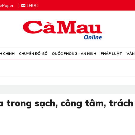
e
P
aper
LHQC
H CHÍNH
CHUYỂN ĐỔI SỐ
QUỐC PHÒNG - AN NINH
PHÁP LUẬT
VĂN
 trong sạch, công tâm, trách