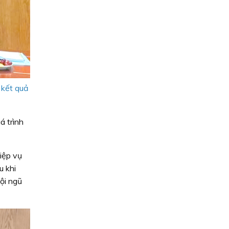
 kết quả
á trình
iệp vụ
u khi
ội ngũ