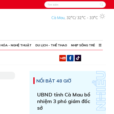
Cà Mau
,
32°C
/
32°C
-
33°C
 HÓA - NGHỆ THUẬT
DU LỊCH - THỂ THAO
NHỊP SỐNG TRẺ
NỔI BẬT 48 GIỜ
UBND tỉnh Cà Mau bổ
nhiệm 3 phó giám đốc
sở