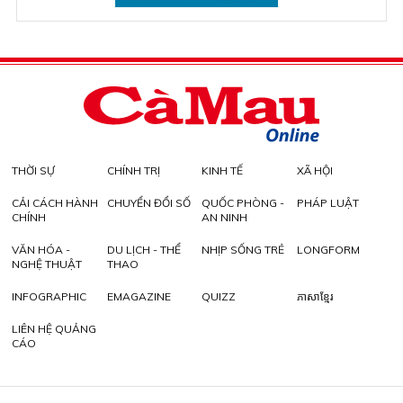
THỜI SỰ
CHÍNH TRỊ
KINH TẾ
XÃ HỘI
CẢI CÁCH HÀNH
CHUYỂN ĐỔI SỐ
QUỐC PHÒNG -
PHÁP LUẬT
CHÍNH
AN NINH
VĂN HÓA -
DU LỊCH - THỂ
NHỊP SỐNG TRẺ
LONGFORM
NGHỆ THUẬT
THAO
INFOGRAPHIC
EMAGAZINE
QUIZZ
ភាសាខ្មែរ
LIÊN HỆ QUẢNG
CÁO