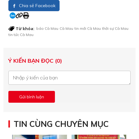
Chia sẻ Facebook
Từ khóa:
báo Cà Mau
Cà Mau
tin mới Cà Mau
thời sự Cà Mau
tin tức Cà Mau
Ý KIẾN BẠN ĐỌC (0)
TIN CÙNG CHUYÊN MỤC