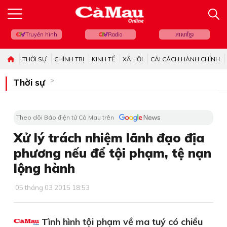
Truyền hình
Radio
ភាសាខ្មែរ
THỜI SỰ
CHÍNH TRỊ
KINH TẾ
XÃ HỘI
CẢI CÁCH HÀNH CHÍNH
Thời sự
Theo dõi Báo điện tử Cà Mau trên
Xử lý trách nhiệm lãnh đạo địa
phương nếu để tội phạm, tệ nạn
lộng hành
05 tháng 03 2015 18:53
Tình hình tội phạm về ma tuý có chiều