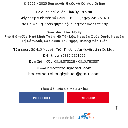
© 2005 - 2023 Bản quyền thuộc về Cà Mau Online
Cơ quan chủ quản: Tỉnh ủy Cà Mau
Giấy phép xuất bản số 620/GP-BTTTT, ngày 24/12/2020
Báo Cà Mau giữ bản quyền nội dung trên website này.
Giám đốc: Lâm Hồ Sỹ
Phó Giám đốc: Ngô Minh Toàn, Hồ Tấn Lộc, Nguyễn Quốc Danh, Nguyễn
Thị Lâm Anh, Cao Xuân Thu Ngọc, Trương Văn Tuấn
Tòa soạn:
Số 413 Nguyễn Trãi, Phường An Xuyên, tỉnh Cà Mau.
Điện thoại:
(0290)3831066
Ban Giám đốc:
0918.575228 - 0913.780557
baocamau@gmail.com
Email:
baocamau.phongkythuat@gmail.com
Theo dõi Báo Cà Mau Online
Facebook
Youtube
Phát triển bởi