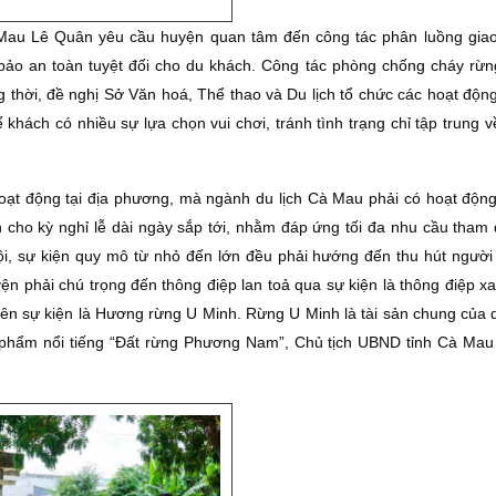
 Mau Lê Quân yêu cầu huyện quan tâm đến công tác phân luồng giao
ảo an toàn tuyệt đối cho du khách.
Công tác phòng chống cháy rừn
 thời, đề nghị Sở Văn hoá, Thể thao và Du lịch tổ chức các hoạt độn
để khách có nhiều sự lựa chọn vui chơi, tránh tình trạng chỉ tập trung 
oạt động tại địa phương, mà ngành du lịch Cà Mau phải có hoạt động
ẫn cho kỳ nghỉ lễ dài ngày sắp tới, nhằm đáp ứng tối đa nhu cầu tham 
hội, sự kiện quy mô từ nhỏ đến lớn đều phải hướng đến thu hút người
n phải chú trọng đến thông điệp lan toả qua sự kiện là thông điệp xa
tên sự kiện là Hương rừng U Minh. Rừng U Minh là tài sản chung của q
ác phẩm nổi tiếng “Đất rừng Phương Nam”, Chủ tịch UBND tỉnh Cà Ma