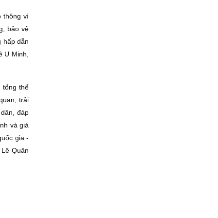
 thông vì
g, bảo vệ
g hấp dẫn
về U Minh,
 tổng thể
quan, trải
 dân, đáp
nh và giá
uốc gia -
u Lê Quân