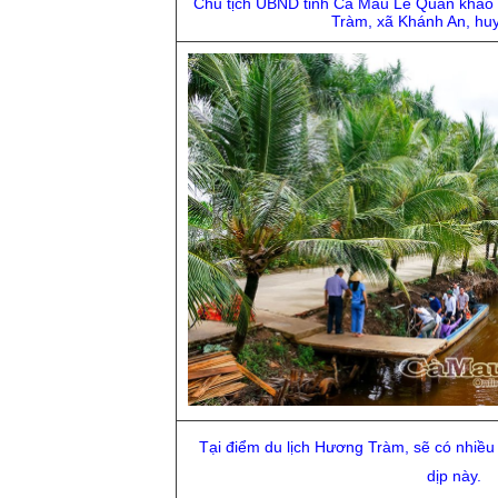
Chủ tịch UBND tỉnh Cà Mau Lê Quân khảo s
Tràm, xã Khánh An, hu
Tại điểm du lịch Hương Tràm, sẽ có nhiều
dịp này.