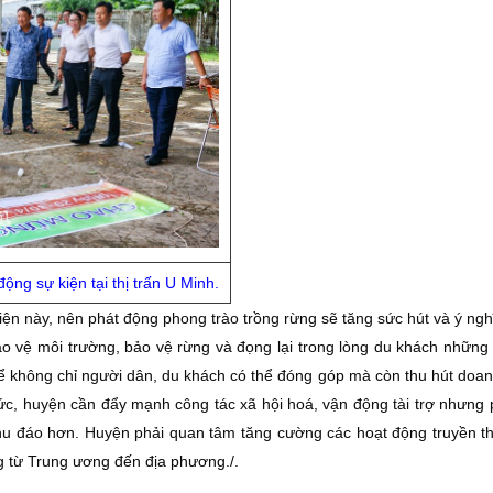
ộng sự kiện tại thị trấn U Minh.
ện này, nên phát động phong trào trồng rừng sẽ tăng sức hút và ý ngh
ảo vệ môi trường, bảo vệ rừng và đọng lại trong lòng du khách những
để không chỉ người dân, du khách có thể đóng góp mà còn thu hút doan
ức, huyện cần đẩy mạnh công tác xã hội hoá, vận động tài trợ nhưng 
hu đáo hơn. Huyện phải quan tâm tăng cường các hoạt động truyền t
ng từ Trung ương đến địa phương./.