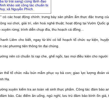
a từ trái sang) cùng lãnh đạo
inh khảo sát công tác chuẩn bị
Huy, xã Nguyễn Phích.
" có các hoạt động chính: trưng bày sản phẩm ẩm thực đặc trưng củ
ộng vui chơi, giải trí, văn hoá nghệ thuật; hoạt động tại Vườn Quốc 
bộ xuyên rừng; trình diễn chụp đìa, thu hoạch cá đồng…
nh Liêm cho biết, ngay từ khi có kế hoạch tổ chức sự kiện, huyệ
n các phương tiện thông tin đại chúng.
hường nên có chuẩn bị rạp che, ghế ngồi, tạo mọi điều kiện cho người
oàn thể tổ chức nấu bún mắm phục vụ bà con; giao lực lượng đoàn vi
inh Hạ.
 thường xuyên kiểm tra an toàn vệ sinh thực phẩm. Công tác đảm bảo an
ảm bảo. Các điểm ăn uống, ngủ nghỉ, lưu trú đảm bảo bình ổn giá, t