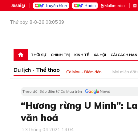
ភាសាខ្មែរ
Truyền hình
Radio
M
ultimedia
Thứ bảy, 8-8-26 08:05:39
THỜI SỰ
CHÍNH TRỊ
KINH TẾ
XÃ HỘI
CẢI CÁCH HÀN
Du lịch - Thể thao
Cà Mau - Điểm đến
Mọi miền đất
Theo dõi Báo điện tử Cà Mau trên
“Hương rừng U Minh”: Lan
văn hoá
23 tháng 04 2021 14:04