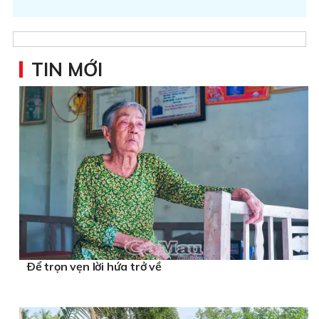
TIN MỚI
Ðể trọn vẹn lời hứa trở về