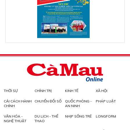
THỜI SỰ
CHÍNH TRỊ
KINH TẾ
XÃ HỘI
CẢI CÁCH HÀNH
CHUYỂN ĐỔI SỐ
QUỐC PHÒNG -
PHÁP LUẬT
CHÍNH
AN NINH
VĂN HÓA -
DU LỊCH - THỂ
NHỊP SỐNG TRẺ
LONGFORM
NGHỆ THUẬT
THAO