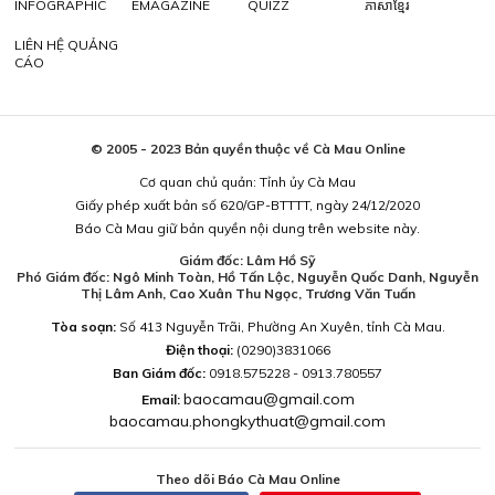
INFOGRAPHIC
EMAGAZINE
QUIZZ
ភាសាខ្មែរ
LIÊN HỆ QUẢNG
CÁO
© 2005 - 2023 Bản quyền thuộc về Cà Mau Online
Cơ quan chủ quản: Tỉnh ủy Cà Mau
Giấy phép xuất bản số 620/GP-BTTTT, ngày 24/12/2020
Báo Cà Mau giữ bản quyền nội dung trên website này.
Giám đốc: Lâm Hồ Sỹ
Phó Giám đốc: Ngô Minh Toàn, Hồ Tấn Lộc, Nguyễn Quốc Danh, Nguyễn
Thị Lâm Anh, Cao Xuân Thu Ngọc, Trương Văn Tuấn
Tòa soạn:
Số 413 Nguyễn Trãi, Phường An Xuyên, tỉnh Cà Mau.
Điện thoại:
(0290)3831066
Ban Giám đốc:
0918.575228 - 0913.780557
baocamau@gmail.com
Email:
baocamau.phongkythuat@gmail.com
Theo dõi Báo Cà Mau Online