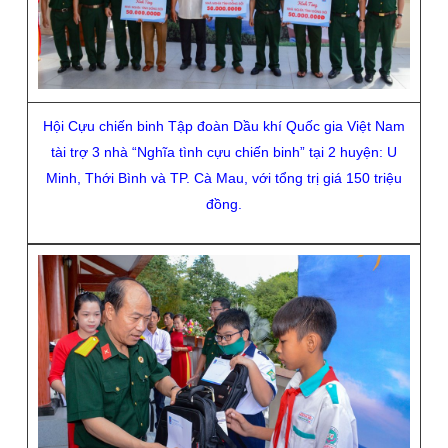
Hội Cựu chiến binh Tập đoàn Dầu khí Quốc gia Việt Nam
tài trợ
3 nhà “Nghĩa tình cựu chiến binh” tại 2 huyện: U
Minh, Thới Bình và TP. Cà Mau, với tổng trị giá 150 triệu
đồng.