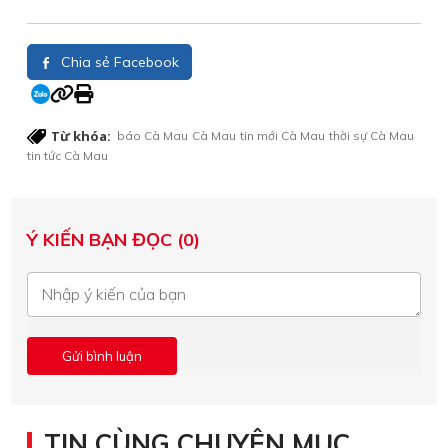
Chia sẻ Facebook
Từ khóa:
báo Cà Mau
Cà Mau
tin mới Cà Mau
thời sự Cà Mau
tin tức Cà Mau
Ý KIẾN BẠN ĐỌC (0)
TIN CÙNG CHUYÊN MỤC