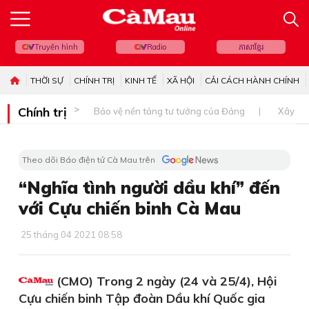
Truyền hình
Radio
ភាសាខ្មែរ
THỜI SỰ
CHÍNH TRỊ
KINH TẾ
XÃ HỘI
CẢI CÁCH HÀNH CHÍNH
Chính trị
Bảo vệ nền tảng tư tưởng của Đảng
Xây dự
Theo dõi Báo điện tử Cà Mau trên
“Nghĩa tình người dầu khí” đến
với Cựu chiến binh Cà Mau
25 tháng 04 2021 08:58
(CMO) Trong 2 ngày (24 và 25/4), Hội
Cựu chiến binh Tập đoàn Dầu khí Quốc gia