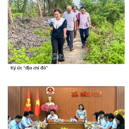
Ký ức “địa chỉ đỏ”