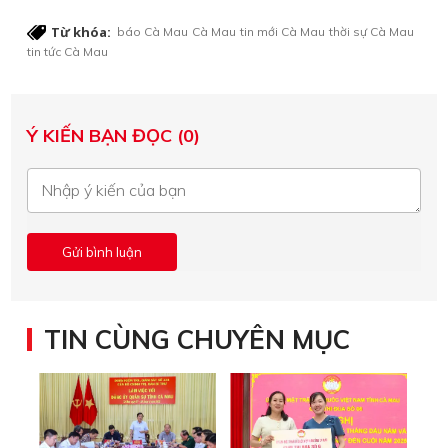
Từ khóa:
báo Cà Mau
Cà Mau
tin mới Cà Mau
thời sự Cà Mau
tin tức Cà Mau
Ý KIẾN BẠN ĐỌC (0)
TIN CÙNG CHUYÊN MỤC