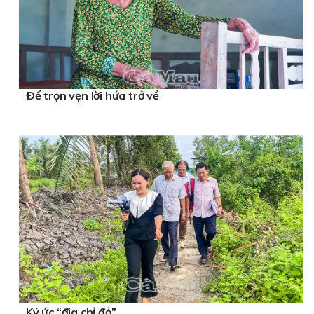
Ðể trọn vẹn lời hứa trở về
Ký ức “địa chỉ đỏ”