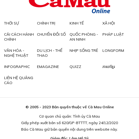
THỜI SỰ
CHÍNH TRỊ
KINH TẾ
XÃ HỘI
CẢI CÁCH HÀNH
CHUYỂN ĐỔI SỐ
QUỐC PHÒNG -
PHÁP LUẬT
CHÍNH
AN NINH
VĂN HÓA -
DU LỊCH - THỂ
NHỊP SỐNG TRẺ
LONGFORM
NGHỆ THUẬT
THAO
INFOGRAPHIC
EMAGAZINE
QUIZZ
ភាសាខ្មែរ
LIÊN HỆ QUẢNG
CÁO
© 2005 - 2023 Bản quyền thuộc về Cà Mau Online
Cơ quan chủ quản: Tỉnh ủy Cà Mau
Giấy phép xuất bản số 620/GP-BTTTT, ngày 24/12/2020
Báo Cà Mau giữ bản quyền nội dung trên website này.
Giám đốc: Lâm Hồ Sỹ