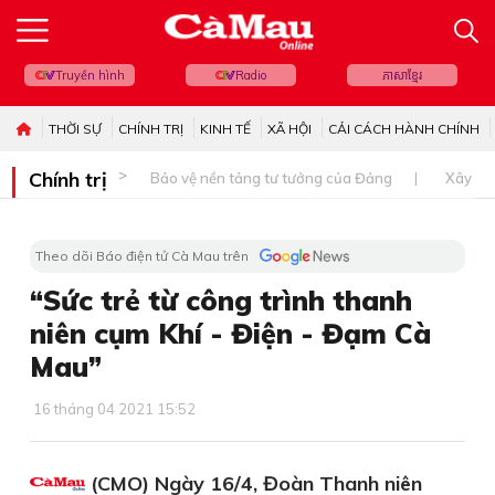
Truyền hình
Radio
ភាសាខ្មែរ
THỜI SỰ
CHÍNH TRỊ
KINH TẾ
XÃ HỘI
CẢI CÁCH HÀNH CHÍNH
Chính trị
Bảo vệ nền tảng tư tưởng của Đảng
Xây dự
Theo dõi Báo điện tử Cà Mau trên
“Sức trẻ từ công trình thanh
niên cụm Khí - Điện - Đạm Cà
Mau”
16 tháng 04 2021 15:52
(CMO) Ngày 16/4, Đoàn Thanh niên