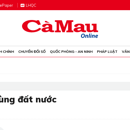
e
P
aper
LHQC
H CHÍNH
CHUYỂN ĐỔI SỐ
QUỐC PHÒNG - AN NINH
PHÁP LUẬT
VĂN
cùng đất nước