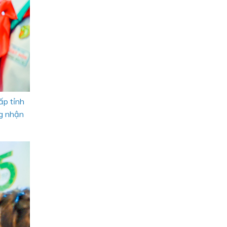
ấp tỉnh
ng nhận