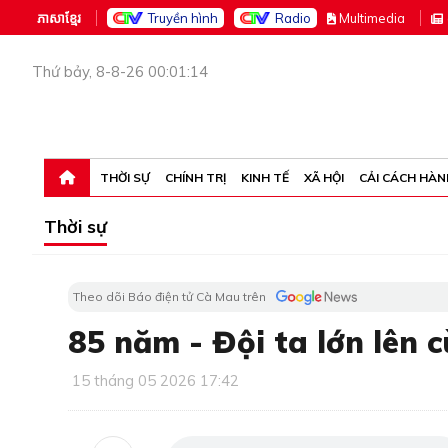
ភាសាខ្មែរ
Truyền hình
Radio
M
ultimedia
Thứ bảy, 8-8-26 00:01:14
THỜI SỰ
CHÍNH TRỊ
KINH TẾ
XÃ HỘI
CẢI CÁCH HÀN
Thời sự
Theo dõi Báo điện tử Cà Mau trên
85 năm - Đội ta lớn lên 
15 tháng 05 2026 17:42