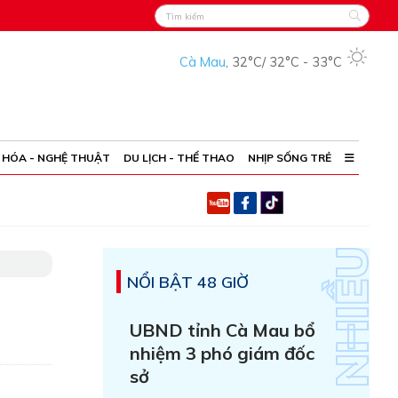
Cà Mau
,
32°C
/
32°C
-
33°C
 HÓA - NGHỆ THUẬT
DU LỊCH - THỂ THAO
NHỊP SỐNG TRẺ
NỔI BẬT 48 GIỜ
UBND tỉnh Cà Mau bổ
nhiệm 3 phó giám đốc
sở