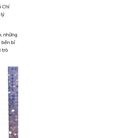
 Chí
 lý
h, những
 bền bỉ
 trò