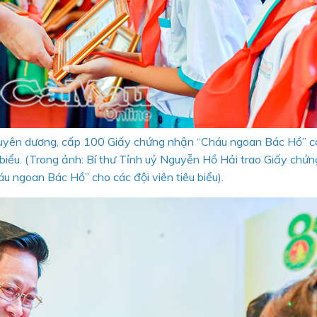
 tuyên dương, cấp 100 Giấy chứng nhận “Cháu ngoan Bác Hồ” c
iểu. (Trong ảnh: Bí thư Tỉnh uỷ Nguyễn Hồ Hải trao Giấy chứ
u ngoan Bác Hồ” cho các đội viên tiêu biểu).