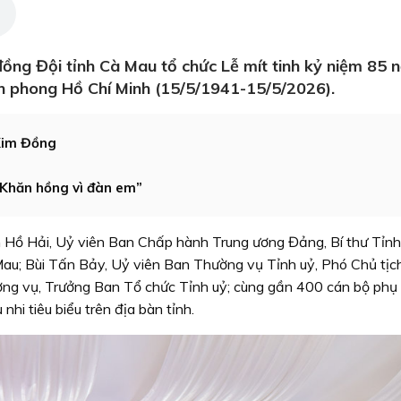
đồng Đội tỉnh Cà Mau tổ chức Lễ mít tinh kỷ niệm 85 
ền phong Hồ Chí Minh (15/5/1941-15/5/2026).
 Kim Đồng
 “Khăn hồng vì đàn em”
n Hồ Hải, Uỷ viên Ban Chấp hành Trung ương Đảng, Bí thư Tỉnh
 Mau; Bùi Tấn Bảy, Uỷ viên Ban Thường vụ Tỉnh uỷ, Phó Chủ t
ng vụ, Trưởng Ban Tổ chức Tỉnh uỷ; cùng gần 400 cán bộ phụ 
 nhi tiêu biểu trên địa bàn tỉnh.