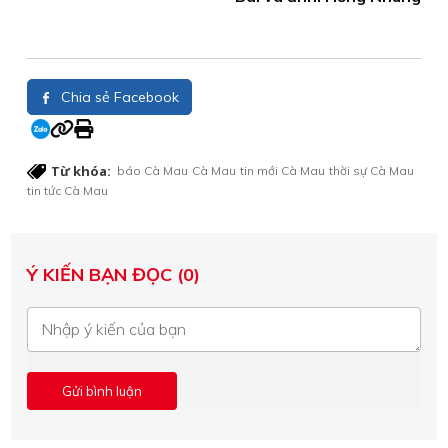
Chia sẻ Facebook
Từ khóa:
báo Cà Mau
Cà Mau
tin mới Cà Mau
thời sự Cà Mau
tin tức Cà Mau
Ý KIẾN BẠN ĐỌC (0)