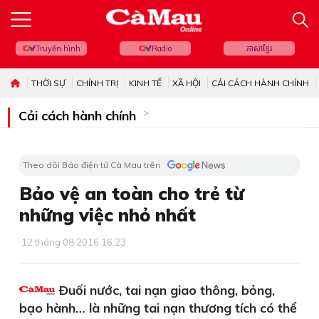
Truyền hình
Radio
ភាសាខ្មែរ
THỜI SỰ
CHÍNH TRỊ
KINH TẾ
XÃ HỘI
CẢI CÁCH HÀNH CHÍNH
Cải cách hành chính
Theo dõi Báo điện tử Cà Mau trên
Bảo vệ an toàn cho trẻ từ
những việc nhỏ nhất
12 tháng 08 2016 16:23
Ðuối nước, tai nạn giao thông, bỏng,
bạo hành… là những tai nạn thương tích có thể