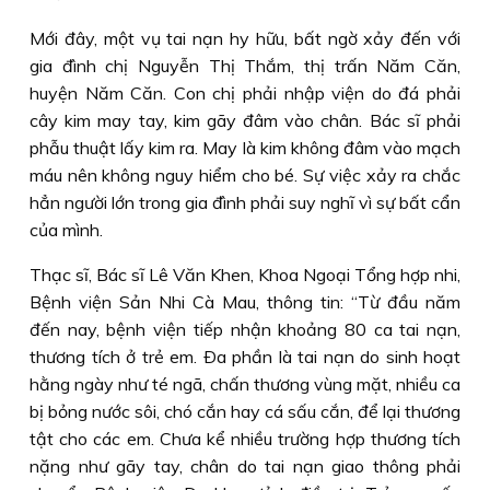
Mới đây, một vụ tai nạn hy hữu, bất ngờ xảy đến với
gia đình chị Nguyễn Thị Thắm, thị trấn Năm Căn,
huyện Năm Căn. Con chị phải nhập viện do đá phải
cây kim may tay, kim gãy đâm vào chân. Bác sĩ phải
phẫu thuật lấy kim ra. May là kim không đâm vào mạch
máu nên không nguy hiểm cho bé. Sự việc xảy ra chắc
hẳn người lớn trong gia đình phải suy nghĩ vì sự bất cẩn
của mình.
Thạc sĩ, Bác sĩ Lê Văn Khen, Khoa Ngoại Tổng hợp nhi,
Bệnh viện Sản Nhi Cà Mau, thông tin: “Từ đầu năm
đến nay, bệnh viện tiếp nhận khoảng 80 ca tai nạn,
thương tích ở trẻ em. Ða phần là tai nạn do sinh hoạt
hằng ngày như té ngã, chấn thương vùng mặt, nhiều ca
bị bỏng nước sôi, chó cắn hay cá sấu cắn, để lại thương
tật cho các em. Chưa kể nhiều trường hợp thương tích
nặng như gãy tay, chân do tai nạn giao thông phải