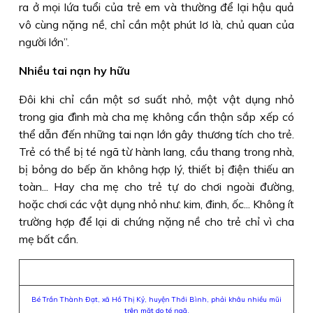
ra ở mọi lứa tuổi của trẻ em và thường để lại hậu quả
vô cùng nặng nề, chỉ cần một phút lơ là, chủ quan của
người lớn”.
Nhiều tai nạn hy hữu
Ðôi khi chỉ cần một sơ suất nhỏ, một vật dụng nhỏ
trong gia đình mà cha mẹ không cẩn thận sắp xếp có
thể dẫn đến những tai nạn lớn gây thương tích cho trẻ.
Trẻ có thể bị té ngã từ hành lang, cầu thang trong nhà,
bị bỏng do bếp ăn không hợp lý, thiết bị điện thiếu an
toàn... Hay cha mẹ cho trẻ tự do chơi ngoài đường,
hoặc chơi các vật dụng nhỏ như: kim, đinh, ốc... Không ít
trường hợp để lại di chứng nặng nề cho trẻ chỉ vì cha
mẹ bất cẩn.
Bé Trần Thành Ðạt, xã Hồ Thị Kỷ, huyện Thới Bình, phải khâu nhiều mũi
trên mặt do té ngã.