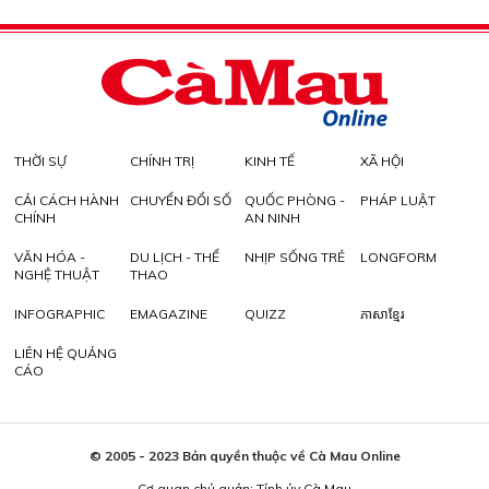
THỜI SỰ
CHÍNH TRỊ
KINH TẾ
XÃ HỘI
CẢI CÁCH HÀNH
CHUYỂN ĐỔI SỐ
QUỐC PHÒNG -
PHÁP LUẬT
CHÍNH
AN NINH
VĂN HÓA -
DU LỊCH - THỂ
NHỊP SỐNG TRẺ
LONGFORM
NGHỆ THUẬT
THAO
INFOGRAPHIC
EMAGAZINE
QUIZZ
ភាសាខ្មែរ
LIÊN HỆ QUẢNG
CÁO
© 2005 - 2023 Bản quyền thuộc về Cà Mau Online
Cơ quan chủ quản: Tỉnh ủy Cà Mau