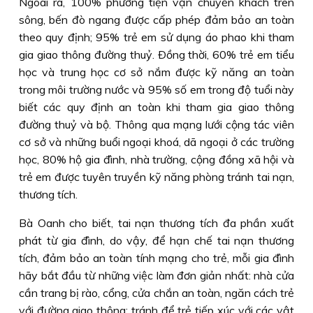
Ngoài ra, 100% phương tiện vận chuyển khách trên
sông, bến đò ngang được cấp phép đảm bảo an toàn
theo quy định; 95% trẻ em sử dụng áo phao khi tham
gia giao thông đường thuỷ. Ðồng thời, 60% trẻ em tiểu
học và trung học cơ sở nắm được kỹ năng an toàn
trong môi trường nước và 95% số em trong độ tuổi này
biết các quy định an toàn khi tham gia giao thông
đường thuỷ và bộ. Thông qua mạng lưới cộng tác viên
cơ sở và những buổi ngoại khoá, dã ngoại ở các trường
học, 80% hộ gia đình, nhà trường, cộng đồng xã hội và
trẻ em được tuyên truyền kỹ năng phòng tránh tai nạn,
thương tích.
Bà Oanh cho biết, tai nạn thương tích đa phần xuất
phát từ gia đình, do vậy, để hạn chế tai nạn thương
tích, đảm bảo an toàn tính mạng cho trẻ, mỗi gia đình
hãy bắt đầu từ những việc làm đơn giản nhất: nhà cửa
cần trang bị rào, cổng, cửa chắn an toàn, ngăn cách trẻ
với đường giao thông; tránh để trẻ tiếp xúc với các vật