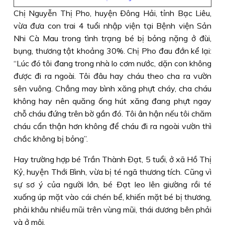
Chị Nguyễn Thị Pho, huyện Ðông Hải, tỉnh Bạc Liêu,
vừa đưa con trai 4 tuổi nhập viện tại Bệnh viện Sản
Nhi Cà Mau trong tình trạng bé bị bỏng nặng ở đùi,
bụng, thương tật khoảng 30%. Chị Pho đau đớn kể lại:
“Lúc đó tôi đang trong nhà lo cơm nước, dặn con không
được đi ra ngoài. Tôi đâu hay cháu theo cha ra vườn
sên vuông. Chẳng may bình xăng phựt cháy, cha cháu
không hay nên quăng ống hút xăng đang phựt ngay
chỗ cháu đứng trên bờ gần đó. Tôi ân hận nếu tôi chăm
cháu cẩn thận hơn không để cháu đi ra ngoài vườn thì
chắc không bị bỏng”.
Hay trường hợp bé Trần Thành Ðạt, 5 tuổi, ở xã Hồ Thị
Kỷ, huyện Thới Bình, vừa bị té ngã thương tích. Cũng vì
sự sơ ý của người lớn, bé Ðạt leo lên giường rồi té
xuống úp mặt vào cái chén bể, khiến mặt bé bị thương,
phải khâu nhiều mũi trên vùng mũi, thái dương bên phải
và ở môi.