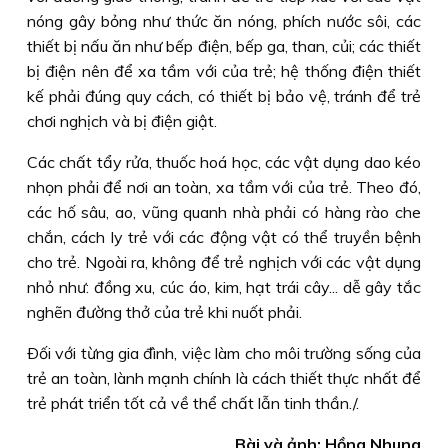
nóng gây bỏng như thức ăn nóng, phích nước sôi, các
thiết bị nấu ăn như bếp điện, bếp ga, than, củi; các thiết
bị điện nên để xa tầm với của trẻ; hệ thống điện thiết
kế phải đúng quy cách, có thiết bị bảo vệ, tránh để trẻ
chơi nghịch và bị điện giật.
Các chất tẩy rửa, thuốc hoá học, các vật dụng dao kéo
nhọn phải để nơi an toàn, xa tầm với của trẻ. Theo đó,
các hố sâu, ao, vũng quanh nhà phải có hàng rào che
chắn, cách ly trẻ với các động vật có thể truyền bệnh
cho trẻ. Ngoài ra, không để trẻ nghịch với các vật dụng
nhỏ như: đồng xu, cúc áo, kim, hạt trái cây... dễ gây tắc
nghẽn đường thở của trẻ khi nuốt phải.
Ðối với từng gia đình, việc làm cho môi trường sống của
trẻ an toàn, lành mạnh chính là cách thiết thực nhất để
trẻ phát triển tốt cả về thể chất lẫn tinh thần./.
Bài và ảnh: Hồng Nhung