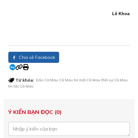
Lê Khoa
Chia sẻ Facebook
Từ khóa:
báo Cà Mau
Cà Mau
tin mới Cà Mau
thời sự Cà Mau
tin tức Cà Mau
Ý KIẾN BẠN ĐỌC (0)