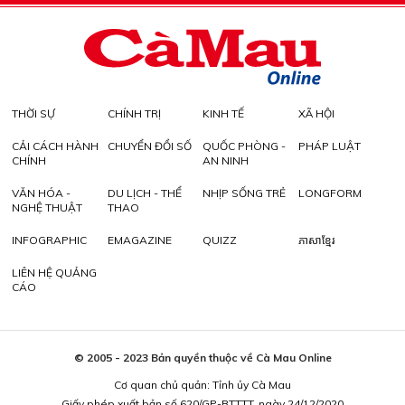
THỜI SỰ
CHÍNH TRỊ
KINH TẾ
XÃ HỘI
CẢI CÁCH HÀNH
CHUYỂN ĐỔI SỐ
QUỐC PHÒNG -
PHÁP LUẬT
CHÍNH
AN NINH
VĂN HÓA -
DU LỊCH - THỂ
NHỊP SỐNG TRẺ
LONGFORM
NGHỆ THUẬT
THAO
INFOGRAPHIC
EMAGAZINE
QUIZZ
ភាសាខ្មែរ
LIÊN HỆ QUẢNG
CÁO
© 2005 - 2023 Bản quyền thuộc về Cà Mau Online
Cơ quan chủ quản: Tỉnh ủy Cà Mau
Giấy phép xuất bản số 620/GP-BTTTT, ngày 24/12/2020