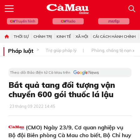
Truyền hình
Radio
ភាសាខ្មែរ
THỜI SỰ
CHÍNH TRỊ
KINH TẾ
XÃ HỘI
CẢI CÁCH HÀNH CHÍNH
Pháp luật
Trợ giúp pháp lý
Phòng, chống tệ nạn xã 
Theo dõi Báo điện tử Cà Mau trên
Bắt quả tang đối tượng vận
chuyển 600 gói thuốc lá lậu
23 tháng 09 2022 14:45
(CMO) Ngày 23/9, Cơ quan nghiệp vụ
Bộ đội Biên phòng Cà Mau cho biết, Bộ Chỉ huy