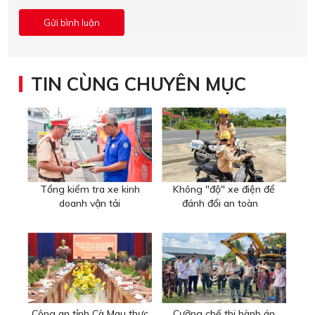
TIN CÙNG CHUYÊN MỤC
Tổng kiểm tra xe kinh
Không "độ" xe điện để
doanh vận tải
đánh đổi an toàn
Công an tỉnh Cà Mau thực
Cưỡng chế thi hành án