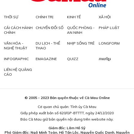
THỜI SỰ
CHÍNH TRỊ
KINH TẾ
XÃ HỘI
CẢI CÁCH HÀNH
CHUYỂN ĐỔI SỐ
QUỐC PHÒNG -
PHÁP LUẬT
CHÍNH
AN NINH
VĂN HÓA -
DU LỊCH - THỂ
NHỊP SỐNG TRẺ
LONGFORM
NGHỆ THUẬT
THAO
INFOGRAPHIC
EMAGAZINE
QUIZZ
ភាសាខ្មែរ
LIÊN HỆ QUẢNG
CÁO
© 2005 - 2023 Bản quyền thuộc về Cà Mau Online
Cơ quan chủ quản: Tỉnh ủy Cà Mau
Giấy phép xuất bản số 620/GP-BTTTT, ngày 24/12/2020
Báo Cà Mau giữ bản quyền nội dung trên website này.
Giám đốc: Lâm Hồ Sỹ
Phó Giám đốc: Ngô Minh Toàn, Hồ Tấn Lộc, Nguyễn Quốc Danh, Nguyễn