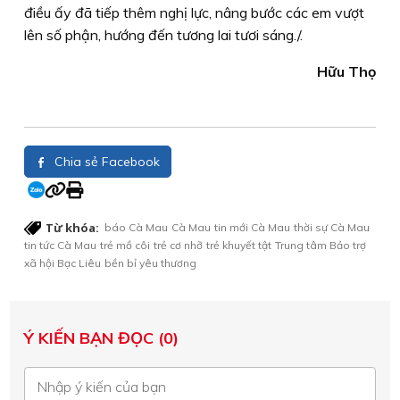
điều ấy đã tiếp thêm nghị lực, nâng bước các em vượt
lên số phận, hướng đến tương lai tươi sáng./.
Hữu Thọ
Chia sẻ Facebook
Từ khóa:
báo Cà Mau
Cà Mau
tin mới Cà Mau
thời sự Cà Mau
tin tức Cà Mau
trẻ mồ côi
trẻ cơ nhỡ
trẻ khuyết tật
Trung tâm Bảo trợ
xã hội Bạc Liêu
bền bỉ yêu thương
Ý KIẾN BẠN ĐỌC (0)