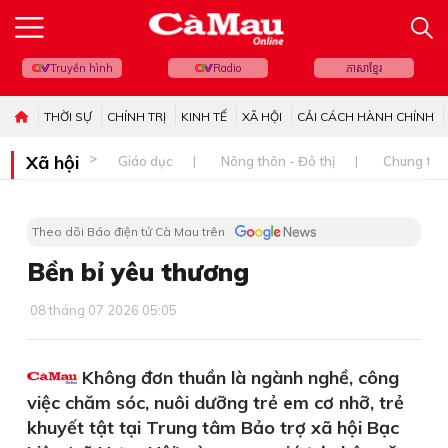
Truyền hình
Radio
ភាសាខ្មែរ
THỜI SỰ
CHÍNH TRỊ
KINH TẾ
XÃ HỘI
CẢI CÁCH HÀNH CHÍNH
Xã hội
Giáo dục
Nông thôn - Đô thị
Chung tay 
Theo dõi Báo điện tử Cà Mau trên
Bền bỉ yêu thương
08 tháng 07 2026 05:05
Không đơn thuần là ngành nghề, công
việc chăm sóc, nuôi dưỡng trẻ em cơ nhỡ, trẻ
khuyết tật tại Trung tâm Bảo trợ xã hội Bạc