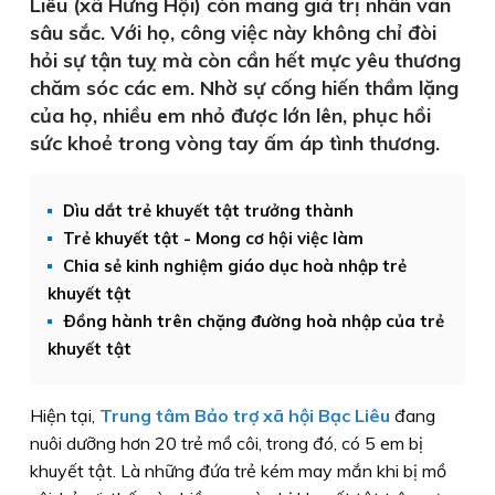
Liêu (xã Hưng Hội) còn mang giá trị nhân văn
sâu sắc. Với họ, công việc này không chỉ đòi
hỏi sự tận tuỵ mà còn cần hết mực yêu thương
chăm sóc các em. Nhờ sự cống hiến thầm lặng
của họ, nhiều em nhỏ được lớn lên, phục hồi
sức khoẻ trong vòng tay ấm áp tình thương.
Dìu dắt trẻ khuyết tật trưởng thành
Trẻ khuyết tật - Mong cơ hội việc làm
Chia sẻ kinh nghiệm giáo dục hoà nhập trẻ
khuyết tật
Ðồng hành trên chặng đường hoà nhập của trẻ
khuyết tật
Hiện tại,
Trung tâm Bảo trợ xã hội Bạc Liêu
đang
nuôi dưỡng hơn 20 trẻ mồ côi, trong đó, có 5 em bị
khuyết tật. Là những đứa trẻ kém may mắn khi bị mồ