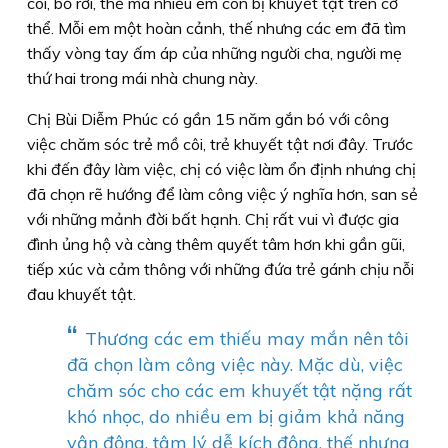
côi, bỏ rơi, thế mà nhiều em còn bị khuyết tật trên cơ
thể. Mỗi em một hoàn cảnh, thế nhưng các em đã tìm
thấy vòng tay ấm áp của những người cha, người mẹ
thứ hai trong mái nhà chung này.
Chị Bùi Diễm Phúc có gần 15 năm gắn bó với công
việc chăm sóc trẻ mồ côi, trẻ khuyết tật nơi đây. Trước
khi đến đây làm việc, chị có việc làm ổn định nhưng chị
đã chọn rẽ hướng để làm công việc ý nghĩa hơn, san sẻ
với những mảnh đời bất hạnh. Chị rất vui vì được gia
đình ủng hộ và càng thêm quyết tâm hơn khi gần gũi,
tiếp xúc và cảm thông với những đứa trẻ gánh chịu nỗi
đau khuyết tật.
“
Thương các em thiếu may mắn nên tôi
đã chọn làm công việc này. Mặc dù, việc
chăm sóc cho các em khuyết tật nặng rất
khó nhọc, do nhiều em bị giảm khả năng
vận động, tâm lý dễ kích động, thế nhưng