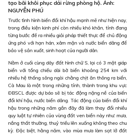
tạo bãi khôi phục dải rừng phòng hộ. Ảnh:
NGUYỄN PHÚ
Trước tình hình biến đổi khí hậu mạnh mẽ như hiện nay,
trong điều kiện kinh phí còn nhiều khó khăn, tỉnh đang
từng bước đề ra nhiều giải pháp thiết thực để chủ động
ứng phó với hạn hán, xâm mặn và nước biển dâng để
bảo vệ sản xuất, sinh hoạt của người dân.
Nằm ở cuối cùng dãy đất hình chữ S, lại có 3 mặt giáp
biển với tổng chiều dài bờ biển khoảng 254 km với
nhiều hệ thống sông ngòi chằng chịt ăn thông ra biển,
Cà Mau là một trong những tỉnh, thành trong khu vực
ÐBSCL được dự báo sẽ bị tác động nặng nề của biến
đổi khí hậu, nước biển dâng. Tác động của biến đổi khí
hậu trong những năm gần đây đã làm thay đổi nhiều
quy luật tự nhiên của vùng đất ven biển này như: mưa,
nắng thất thường, thuỷ triều lên xuống không theo chu
kỳ. Ðặc biệt, hằng năm, vào mùa mưa làm sạt lở đất