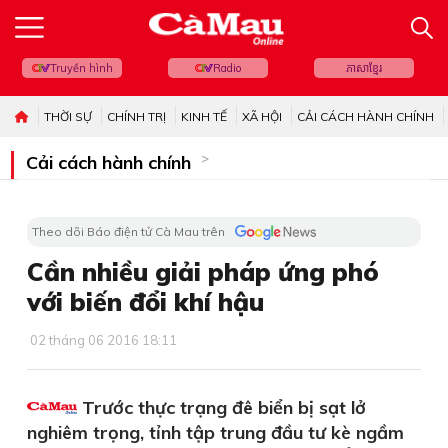
Truyền hình
Radio
ភាសាខ្មែរ
THỜI SỰ
CHÍNH TRỊ
KINH TẾ
XÃ HỘI
CẢI CÁCH HÀNH CHÍNH
Cải cách hành chính
Theo dõi Báo điện tử Cà Mau trên
Cần nhiều giải pháp ứng phó
với biến đổi khí hậu
02 tháng 06 2016 18:11
Trước thực trạng đê biển bị sạt lở
nghiêm trọng, tỉnh tập trung đầu tư kè ngầm