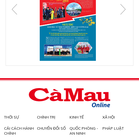
THỜI SỰ
CHÍNH TRỊ
KINH TẾ
XÃ HỘI
CẢI CÁCH HÀNH
CHUYỂN ĐỔI SỐ
QUỐC PHÒNG -
PHÁP LUẬT
CHÍNH
AN NINH