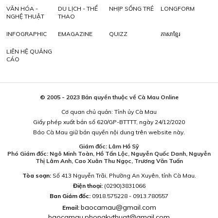
VĂN HÓA -
DU LỊCH - THỂ
NHỊP SỐNG TRẺ
LONGFORM
NGHỆ THUẬT
THAO
INFOGRAPHIC
EMAGAZINE
QUIZZ
ភាសាខ្មែរ
LIÊN HỆ QUẢNG
CÁO
© 2005 - 2023 Bản quyền thuộc về Cà Mau Online
Cơ quan chủ quản: Tỉnh ủy Cà Mau
Giấy phép xuất bản số 620/GP-BTTTT, ngày 24/12/2020
Báo Cà Mau giữ bản quyền nội dung trên website này.
Giám đốc: Lâm Hồ Sỹ
Phó Giám đốc: Ngô Minh Toàn, Hồ Tấn Lộc, Nguyễn Quốc Danh, Nguyễn
Thị Lâm Anh, Cao Xuân Thu Ngọc, Trương Văn Tuấn
Tòa soạn:
Số 413 Nguyễn Trãi, Phường An Xuyên, tỉnh Cà Mau.
Điện thoại:
(0290)3831066
Ban Giám đốc:
0918.575228 - 0913.780557
baocamau@gmail.com
Email:
baocamau.phongkythuat@gmail.com