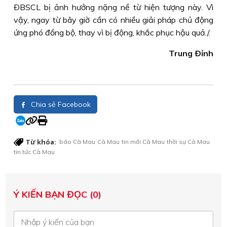
ÐBSCL bị ảnh hưởng nặng nề từ hiện tượng này. Vì
vậy, ngay từ bây giờ cần có nhiều giải pháp chủ động
ứng phó đồng bộ, thay vì bị động, khắc phục hậu quả./.
Trung Ðỉnh
Chia sẻ Facebook
Từ khóa:
báo Cà Mau
Cà Mau
tin mới Cà Mau
thời sự Cà Mau
tin tức Cà Mau
Ý KIẾN BẠN ĐỌC (0)