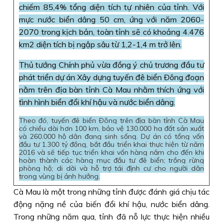
chiếm 85,4% tổng diện tích tự nhiên của tỉnh. Với
mực nước biển dâng 50 cm, ứng với năm 2060-
2070 trong kịch bản, toàn tỉnh sẽ có khoảng 4.476
km2 diện tích bị ngập sâu từ 1,2-1,4 m trở lên.
Thủ tướng Chính phủ vừa đồng ý chủ trương đầu tư
phát triển dự án Xây dựng tuyến đê biển Ðông đoạn
nằm trên địa bàn tỉnh Cà Mau nhằm thích ứng với
tình hình biển đổi khí hậu và nước biển dâng.
Theo đó, tuyến đê biển Ðông trên địa bàn tỉnh Cà Mau
có chiều dài hơn 100 km, bảo vệ 130.000 ha đất sản xuất
và 260.000 hộ dân đang sinh sống. Dự án có tổng vốn
đầu tư 1.300 tỷ đồng, bắt đầu triển khai thực hiện từ năm
2016 và sẽ tiếp tục triển khai vốn hàng năm cho đến khi
hoàn thành các hàng mục đầu tư đê biển; trồng rừng
phòng hộ; di dời và hỗ trợ tái định cư cho người dân
trong vùng bị ảnh hưởng.
Cà Mau là một trong những tỉnh được đánh giá chịu tác
động nặng nề của biến đổi khí hậu, nước biển dâng.
Trong những năm qua, tỉnh đã nỗ lực thực hiện nhiều