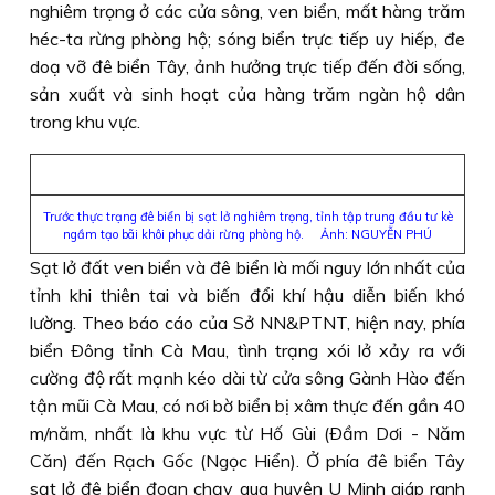
nghiêm trọng ở các cửa sông, ven biển, mất hàng trăm
héc-ta rừng phòng hộ; sóng biển trực tiếp uy hiếp, đe
doạ vỡ đê biển Tây, ảnh hưởng trực tiếp đến đời sống,
sản xuất và sinh hoạt của hàng trăm ngàn hộ dân
trong khu vực.
Trước thực trạng đê biển bị sạt lở nghiêm trọng, tỉnh tập trung đầu tư kè
ngầm tạo bãi khôi phục dải rừng phòng hộ. Ảnh: NGUYỄN PHÚ
Sạt lở đất ven biển và đê biển là mối nguy lớn nhất của
tỉnh khi thiên tai và biến đổi khí hậu diễn biến khó
lường. Theo báo cáo của Sở NN&PTNT, hiện nay, phía
biển Ðông tỉnh Cà Mau, tình trạng xói lở xảy ra với
cường độ rất mạnh kéo dài từ cửa sông Gành Hào đến
tận mũi Cà Mau, có nơi bờ biển bị xâm thực đến gần 40
m/năm, nhất là khu vực từ Hố Gùi (Ðầm Dơi - Năm
Căn) đến Rạch Gốc (Ngọc Hiển). Ở phía đê biển Tây
sạt lở đê biển đoạn chạy qua huyện U Minh giáp ranh