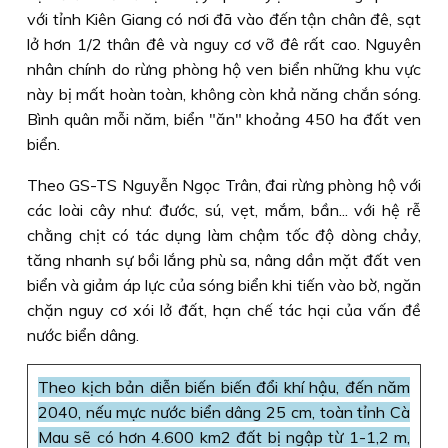
với tỉnh Kiên Giang có nơi đã vào đến tận chân đê, sạt
lở hơn 1/2 thân đê và nguy cơ vỡ đê rất cao. Nguyên
nhân chính do rừng phòng hộ ven biển những khu vực
này bị mất hoàn toàn, không còn khả năng chắn sóng.
Bình quân mỗi năm, biển "ăn" khoảng 450 ha đất ven
biển.
Theo GS-TS Nguyễn Ngọc Trân, đai rừng phòng hộ với
các loài cây như: đước, sú, vẹt, mắm, bần... với hệ rễ
chằng chịt có tác dụng làm chậm tốc độ dòng chảy,
tăng nhanh sự bồi lắng phù sa, nâng dần mặt đất ven
biển và giảm áp lực của sóng biển khi tiến vào bờ, ngăn
chặn nguy cơ xói lở đất, hạn chế tác hại của vấn đề
nước biển dâng.
Theo kịch bản diễn biến biến đổi khí hậu, đến năm
2040, nếu mực nước biển dâng 25 cm, toàn tỉnh Cà
Mau sẽ có hơn 4.600 km2 đất bị ngập từ 1-1,2 m,