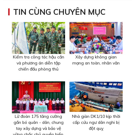
TIN CÙNG CHUYÊN MỤC
Kiểm tra công tác hậu cần
Xây dựng không gian
và phương án diễn tập
mạng an toàn, nhân văn
chiến đấu phòng thủ
Lữ đoàn 175 tăng cường
Nhà giàn DK1/10 kịp thời
gắn bó quân - dân, chung
cấp cứu ngư dân nghi bị
tay xây dựng và bảo vệ
đột quỵ
vững chắc chủ quyền biển,