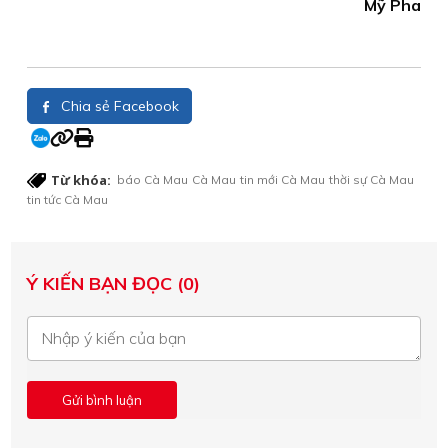
Mỹ Pha
Chia sẻ Facebook
Từ khóa:
báo Cà Mau
Cà Mau
tin mới Cà Mau
thời sự Cà Mau
tin tức Cà Mau
Ý KIẾN BẠN ĐỌC (0)