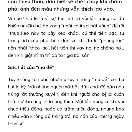
con thiêu thân, dẫu biết sẽ chết cháy khi chạm
phải ánh đèn màu nhưng vẫn thích lao vào.
Vì sao? Có lẽ là vì sự thu hút từ vài lần trúng số đã
khiến người chơi ảo vọng “ngồi chơi xơi bát vàng” để rồi
“thua keo này ta bày keo khác”, cứ thế tiền bạc, tư
trang tích cóp phải bán dần và khi đã lỡ “phóng lao”
nên phải “theo lao”, hết tiền thì vay nợ, nợ chồng nợ…
đến khi giật mình thì đã tán gia bại sản.
Sức hút của “ma đề”
Tuy không tàn phá như ma tuý, nhưng “ma đề” có thu
hút lạ kỳ. Với những người mới bắt đầu chơi đề gần như
trúng rất thường xuyên, đến khi người chơi bị lôi cuốn
thật sự thì càng chơi càng thua. Một lần trúng có khi vài
chục triệu đồng, hoặc cả trăm triệu đồng, nhưng bao
nhiêu vẫn không đủ trang trải nợ nần của những ngày
thua số.