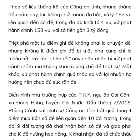
Theo số liệu thống kê của Công an tỉnh, những tháng
đầu năm nay, lực lượng chức năng đã bắt, xử lý 157 vụ
liên quan đến số đề, trong đó đã khởi tố 4 vụ, xử phạt
hành chính 153 vụ, với số tiền gần 3 tỷ đồng.
Triệt phá một tụ điểm ghi đề không phải là chuyện dễ,
nhưng không ít điểm ghi đề bị triệt phá cũng chỉ là
“chân rết” và các “chân rết” này chấp nhận bị xử phạt
hành chính mà không khai ra ông chủ đề thật sự. Mặt
khác, xử phạt hành chính quá thấp so với lợi nhuận họ
hưởng nên chưa đủ sức răn đe.
Ðiển hình như trường hợp của T.H.K, ngụ ấp Cái Cấm,
xã Ðông Hưng, huyện Cái Nước. Ðầu tháng 7/2016,
Phòng Cảnh sát hình sự Công an tỉnh bắt quả tang 4
điểm mua bán số đề liên quan đến 10 đối tượng, trong
đó, 9 đối tượng đã khai nhận bán số đề và giao phơi
cho K để hưởng hoa hồng, K khai nhận đã tổ chức thầu