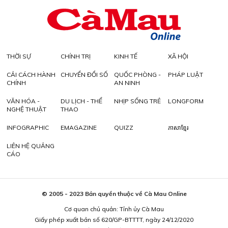
THỜI SỰ
CHÍNH TRỊ
KINH TẾ
XÃ HỘI
CẢI CÁCH HÀNH
CHUYỂN ĐỔI SỐ
QUỐC PHÒNG -
PHÁP LUẬT
CHÍNH
AN NINH
VĂN HÓA -
DU LỊCH - THỂ
NHỊP SỐNG TRẺ
LONGFORM
NGHỆ THUẬT
THAO
INFOGRAPHIC
EMAGAZINE
QUIZZ
ភាសាខ្មែរ
LIÊN HỆ QUẢNG
CÁO
© 2005 - 2023 Bản quyền thuộc về Cà Mau Online
Cơ quan chủ quản: Tỉnh ủy Cà Mau
Giấy phép xuất bản số 620/GP-BTTTT, ngày 24/12/2020