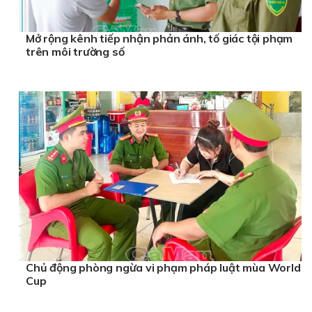
Mở rộng kênh tiếp nhận phản ánh, tố giác tội phạm
trên môi trường số
Chủ động phòng ngừa vi phạm pháp luật mùa World
Cup