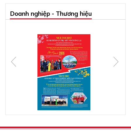
Doanh nghiệp - Thương hiệu