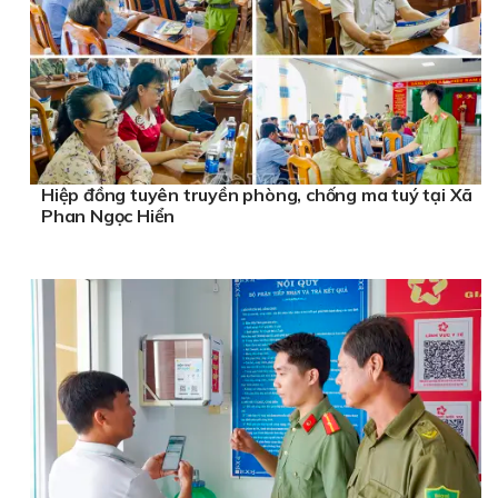
Hiệp đồng tuyên truyền phòng, chống ma tuý tại Xã
Phan Ngọc Hiển