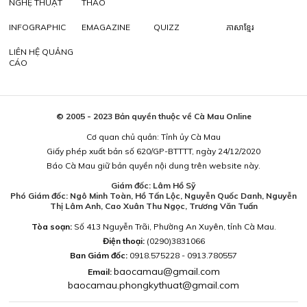
NGHỆ THUẬT
THAO
INFOGRAPHIC
EMAGAZINE
QUIZZ
ភាសាខ្មែរ
LIÊN HỆ QUẢNG
CÁO
© 2005 - 2023 Bản quyền thuộc về Cà Mau Online
Cơ quan chủ quản: Tỉnh ủy Cà Mau
Giấy phép xuất bản số 620/GP-BTTTT, ngày 24/12/2020
Báo Cà Mau giữ bản quyền nội dung trên website này.
Giám đốc: Lâm Hồ Sỹ
Phó Giám đốc: Ngô Minh Toàn, Hồ Tấn Lộc, Nguyễn Quốc Danh, Nguyễn
Thị Lâm Anh, Cao Xuân Thu Ngọc, Trương Văn Tuấn
Tòa soạn:
Số 413 Nguyễn Trãi, Phường An Xuyên, tỉnh Cà Mau.
Điện thoại:
(0290)3831066
Ban Giám đốc:
0918.575228 - 0913.780557
baocamau@gmail.com
Email:
baocamau.phongkythuat@gmail.com