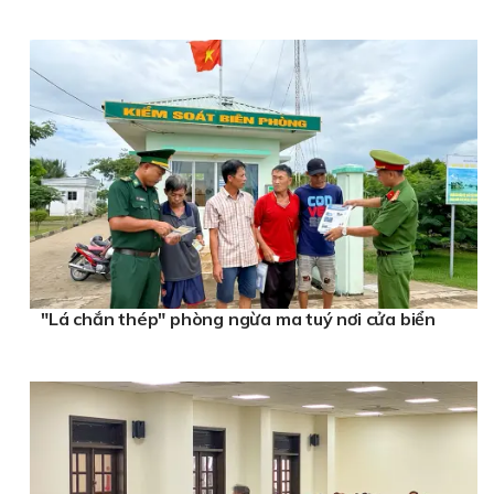
"Lá chắn thép" phòng ngừa ma tuý nơi cửa biển