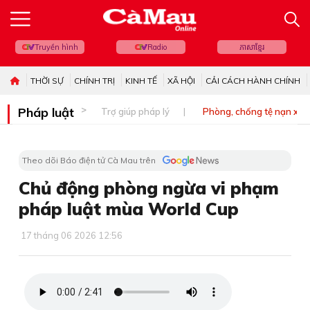
Truyền hình
Radio
ភាសាខ្មែរ
THỜI SỰ
CHÍNH TRỊ
KINH TẾ
XÃ HỘI
CẢI CÁCH HÀNH CHÍNH
Pháp luật
Trợ giúp pháp lý
Phòng, chống tệ nạn xã 
Theo dõi Báo điện tử Cà Mau trên
Chủ động phòng ngừa vi phạm
pháp luật mùa World Cup
17 tháng 06 2026 12:56