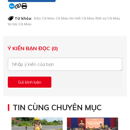
Từ khóa:
báo Cà Mau
Cà Mau
tin mới Cà Mau
thời sự Cà Mau
tin tức Cà Mau
Ý KIẾN BẠN ĐỌC (0)
TIN CÙNG CHUYÊN MỤC