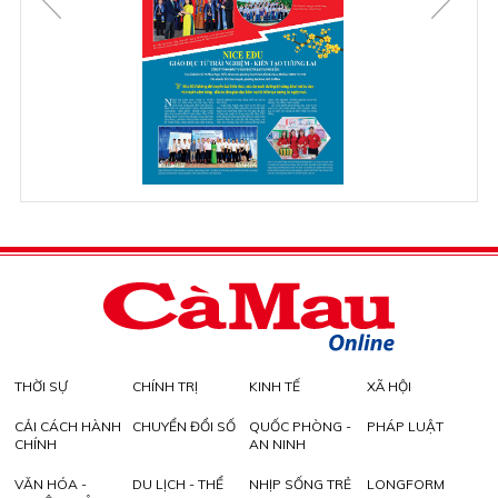
THỜI SỰ
CHÍNH TRỊ
KINH TẾ
XÃ HỘI
CẢI CÁCH HÀNH
CHUYỂN ĐỔI SỐ
QUỐC PHÒNG -
PHÁP LUẬT
CHÍNH
AN NINH
VĂN HÓA -
DU LỊCH - THỂ
NHỊP SỐNG TRẺ
LONGFORM