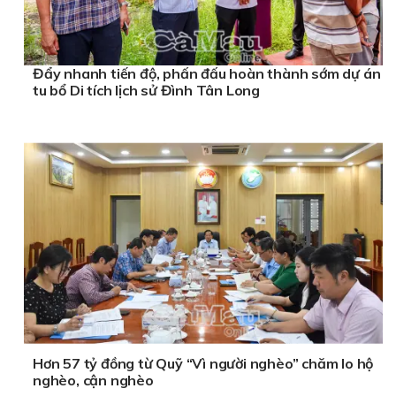
Đẩy nhanh tiến độ, phấn đấu hoàn thành sớm dự án
tu bổ Di tích lịch sử Đình Tân Long
Hơn 57 tỷ đồng từ Quỹ “Vì người nghèo” chăm lo hộ
nghèo, cận nghèo