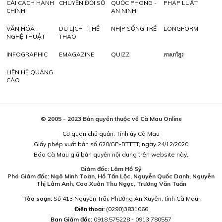
CẢI CÁCH HÀNH
CHUYỂN ĐỔI SỐ
QUỐC PHÒNG -
PHÁP LUẬT
CHÍNH
AN NINH
VĂN HÓA -
DU LỊCH - THỂ
NHỊP SỐNG TRẺ
LONGFORM
NGHỆ THUẬT
THAO
INFOGRAPHIC
EMAGAZINE
QUIZZ
ភាសាខ្មែរ
LIÊN HỆ QUẢNG
CÁO
© 2005 - 2023 Bản quyền thuộc về Cà Mau Online
Cơ quan chủ quản: Tỉnh ủy Cà Mau
Giấy phép xuất bản số 620/GP-BTTTT, ngày 24/12/2020
Báo Cà Mau giữ bản quyền nội dung trên website này.
Giám đốc: Lâm Hồ Sỹ
Phó Giám đốc: Ngô Minh Toàn, Hồ Tấn Lộc, Nguyễn Quốc Danh, Nguyễn
Thị Lâm Anh, Cao Xuân Thu Ngọc, Trương Văn Tuấn
Tòa soạn:
Số 413 Nguyễn Trãi, Phường An Xuyên, tỉnh Cà Mau.
Điện thoại:
(0290)3831066
Ban Giám đốc:
0918.575228 - 0913.780557