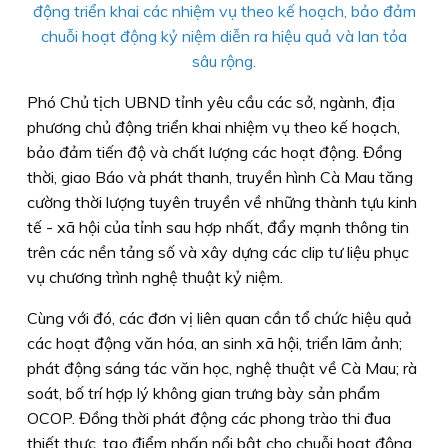
động triển khai các nhiệm vụ theo kế hoạch, bảo đảm
chuỗi hoạt động kỷ niệm diễn ra hiệu quả và lan tỏa
sâu rộng.
Phó Chủ tịch UBND tỉnh yêu cầu các sở, ngành, địa
phương chủ động triển khai nhiệm vụ theo kế hoạch,
bảo đảm tiến độ và chất lượng các hoạt động. Đồng
thời, giao Báo và phát thanh, truyền hình Cà Mau tăng
cường thời lượng tuyên truyền về những thành tựu kinh
tế - xã hội của tỉnh sau hợp nhất, đẩy mạnh thông tin
trên các nền tảng số và xây dựng các clip tư liệu phục
vụ chương trình nghệ thuật kỷ niệm.
Cùng với đó, các đơn vị liên quan cần tổ chức hiệu quả
các hoạt động văn hóa, an sinh xã hội, triển lãm ảnh;
phát động sáng tác văn học, nghệ thuật về Cà Mau; rà
soát, bố trí hợp lý không gian trưng bày sản phẩm
OCOP. Đồng thời phát động các phong trào thi đua
thiết thực, tạo điểm nhấn nổi bật cho chuỗi hoạt động