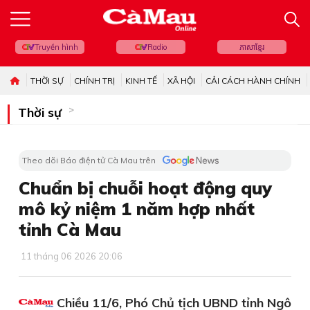
Truyền hình
Radio
ភាសាខ្មែរ
THỜI SỰ
CHÍNH TRỊ
KINH TẾ
XÃ HỘI
CẢI CÁCH HÀNH CHÍNH
Thời sự
Theo dõi Báo điện tử Cà Mau trên
Chuẩn bị chuỗi hoạt động quy
mô kỷ niệm 1 năm hợp nhất
tỉnh Cà Mau
11 tháng 06 2026 20:06
Chiều 11/6, Phó Chủ tịch UBND tỉnh Ngô