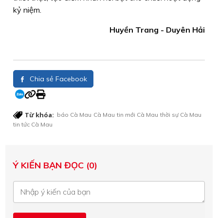
kỷ niệm.
Huyền Trang - Duyên Hải
Chia sẻ Facebook
Từ khóa:
báo Cà Mau
Cà Mau
tin mới Cà Mau
thời sự Cà Mau
tin tức Cà Mau
Ý KIẾN BẠN ĐỌC (0)