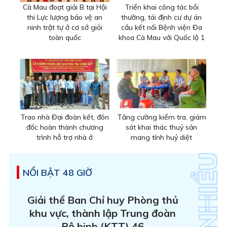
Cà Mau đoạt giải B tại Hội
Triển khai công tác bồi
thi Lực lượng bảo vệ an
thường, tái định cư dự án
ninh trật tự ở cơ sở giỏi
cầu kết nối Bệnh viện Đa
toàn quốc
khoa Cà Mau với Quốc lộ 1
Trao nhà Đại đoàn kết, đôn
Tăng cường kiểm tra, giám
đốc hoàn thành chương
sát khai thác thuỷ sản
trình hỗ trợ nhà ở
mang tính huỷ diệt
NỔI BẬT 48 GIỜ
Giải thể Ban Chỉ huy Phòng thủ
khu vực, thành lập Trung đoàn
Bộ binh (KTT) 46